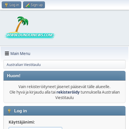
Log in
Sign up
Main Menu
Australian Viestitaulu
Huom!
Vain rekisteröityneet jäsenet pääsevät tälle alueelle.
Ole hyvä ja kirjaudu alla tai
rekisteröidy
tunnuksella Australian
Viestitaulu
Log in
Käyttäjänimi: