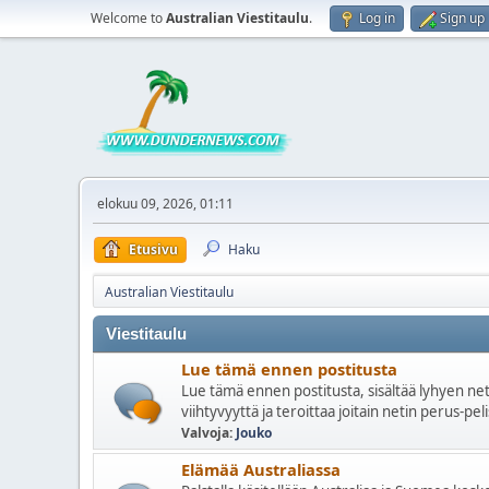
Welcome to
Australian Viestitaulu
.
Log in
Sign up
elokuu 09, 2026, 01:11
Etusivu
Haku
Australian Viestitaulu
Viestitaulu
Lue tämä ennen postitusta
Lue tämä ennen postitusta, sisältää lyhyen nett
viihtyvyyttä ja teroittaa joitain netin perus-pel
Valvoja:
Jouko
Elämää Australiassa