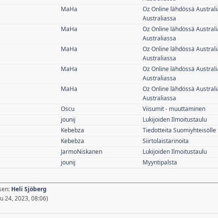
MaHa
Oz Online lähdössä Australi
Australiassa
MaHa
Oz Online lähdössä Australi
Australiassa
MaHa
Oz Online lähdössä Australi
Australiassa
MaHa
Oz Online lähdössä Australi
Australiassa
MaHa
Oz Online lähdössä Australi
Australiassa
Oscu
Viisumit - muuttaminen
jounij
Lukijoiden Ilmoitustaulu
Kebebza
Tiedotteita Suomiyhteisölle
Kebebza
Siirtolaistarinoita
JarmoNiskanen
Lukijoiden Ilmoitustaulu
jounij
Myyntipalsta
äsen:
Heli Sjöberg
 24, 2023, 08:06)