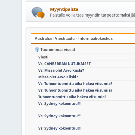
Myyntipalsta
Palstalle voi laittaa myyntiin tarpeettomaksi j
Australian Viestitaulu - Informaatiokeskus
Tuoreimmat viestit
Viesti
Vs: CANBERRAN UUTUKAISET
Vs: Missä olet Arvo Kiiski?
Missä olet Arvo Kiiski?
Vs: Tuhoontuomittu aika hakea viisumia?
Vs: Tuhoontuomittu aika hakea viisumia?
Tuhoontuomittu aika hakea viisumia?
Vs: Sydney kokoontuu!!!
Vs: Sydney kokoontuu!!!
Vs: Sydney kokoontuu!!!