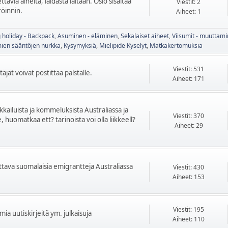
tavia aiheita, laidasta laitaan. Osio sisältää
Viestit: 2
röinnin.
Aiheet: 1
 holiday - Backpack
Asuminen - eläminen
Sekalaiset aiheet
Viisumit - muuttam
mien sääntöjen nurkka
Kysymyksiä
Mielipide Kyselyt
Matkakertomuksia
Viestit: 531
äjät voivat postittaa palstalle.
Aiheet: 171
ikkailuista ja kommeluksista Australiassa ja
Viestit: 370
 huomatkaa ett? tarinoista voi olla liikkeell?
Aiheet: 29
kettava suomalaisia emigrantteja Australiassa
Viestit: 430
Aiheet: 153
Viestit: 195
mia uutiskirjeitä ym. julkaisuja
Aiheet: 110