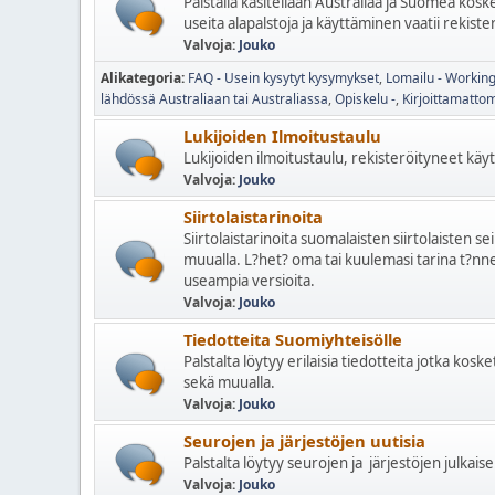
Palstalla käsitellään Australiaa ja Suomea kosket
useita alapalstoja ja käyttäminen vaatii rekiste
Valvoja:
Jouko
Alikategoria
FAQ - Usein kysytyt kysymykset
Lomailu - Working
lähdössä Australiaan tai Australiassa
Opiskelu -
Kirjoittamatto
Lukijoiden Ilmoitustaulu
Lukijoiden ilmoitustaulu, rekisteröityneet käytt
Valvoja:
Jouko
Siirtolaistarinoita
Siirtolaistarinoita suomalaisten siirtolaisten se
muualla. L?het? oma tai kuulemasi tarina t?nne,
useampia versioita.
Valvoja:
Jouko
Tiedotteita Suomiyhteisölle
Palstalta löytyy erilaisia tiedotteita jotka kos
sekä muualla.
Valvoja:
Jouko
Seurojen ja järjestöjen uutisia
Palstalta löytyy seurojen ja järjestöjen julkaise
Valvoja:
Jouko