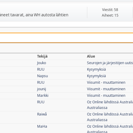
Viestit: 58
ääneet tavarat, aina WH autosta lähtien
Aiheet: 15
Tekijä
Alue
Jouko
Seurojen ja järjestöjen uutis
RUU
Kysymyksiä
Napsu
Kysymyksiä
RUU
Viisumit - muuttaminen
jounij
Viisumit - muuttaminen
Markki
Viisumit - muuttaminen
RUU
Oz Online lähdössä Australi
Australiassa
Raiwå
Oz Online lähdössä Australi
Australiassa
MaHa
Oz Online lähdössä Australi
Australiassa