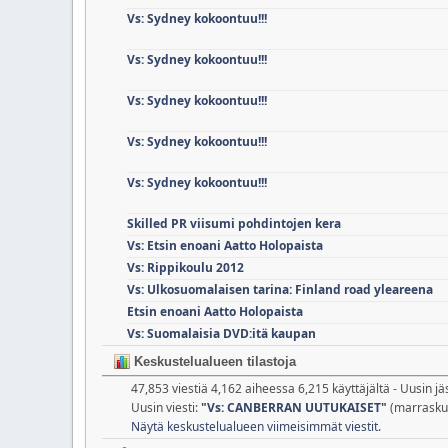
Vs: Sydney kokoontuu!!!
Vs: Sydney kokoontuu!!!
Vs: Sydney kokoontuu!!!
Vs: Sydney kokoontuu!!!
Vs: Sydney kokoontuu!!!
Skilled PR viisumi pohdintojen kera
Vs: Etsin enoani Aatto Holopaista
Vs: Rippikoulu 2012
Vs: Ulkosuomalaisen tarina: Finland road yleareena
Etsin enoani Aatto Holopaista
Vs: Suomalaisia DVD:itä kaupan
Keskustelualueen tilastoja
47,853 viestiä 4,162 aiheessa 6,215 käyttäjältä - Uusin j
Uusin viesti:
"
Vs: CANBERRAN UUTUKAISET
"
(marraskuu
Näytä keskustelualueen viimeisimmät viestit.