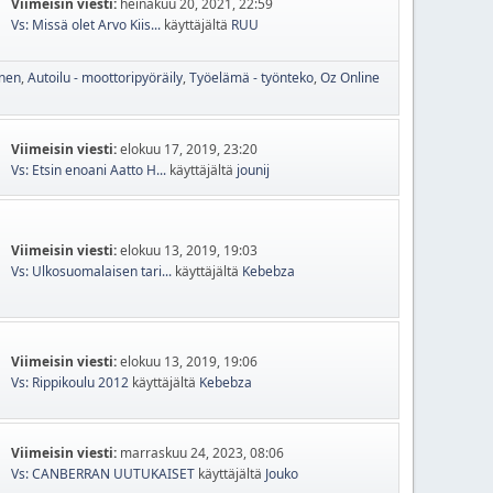
Viimeisin viesti:
heinäkuu 20, 2021, 22:59
Vs: Missä olet Arvo Kiis...
käyttäjältä
RUU
inen
Autoilu - moottoripyöräily
Työelämä - työnteko
Oz Online
Viimeisin viesti:
elokuu 17, 2019, 23:20
Vs: Etsin enoani Aatto H...
käyttäjältä
jounij
Viimeisin viesti:
elokuu 13, 2019, 19:03
Vs: Ulkosuomalaisen tari...
käyttäjältä
Kebebza
Viimeisin viesti:
elokuu 13, 2019, 19:06
Vs: Rippikoulu 2012
käyttäjältä
Kebebza
Viimeisin viesti:
marraskuu 24, 2023, 08:06
Vs: CANBERRAN UUTUKAISET
käyttäjältä
Jouko