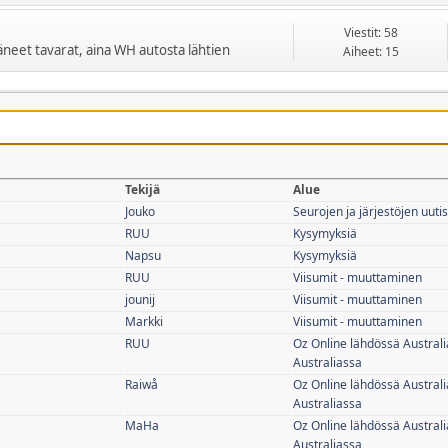
Viestit: 58
ääneet tavarat, aina WH autosta lähtien
Aiheet: 15
Tekijä
Alue
Jouko
Seurojen ja järjestöjen uutis
RUU
Kysymyksiä
Napsu
Kysymyksiä
RUU
Viisumit - muuttaminen
jounij
Viisumit - muuttaminen
Markki
Viisumit - muuttaminen
RUU
Oz Online lähdössä Australi
Australiassa
Raiwå
Oz Online lähdössä Australi
Australiassa
MaHa
Oz Online lähdössä Australi
Australiassa