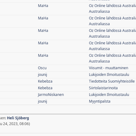
MaHa
Oz Online lähdössä Australi
Australiassa
MaHa
Oz Online lähdössä Australi
Australiassa
MaHa
Oz Online lähdössä Australi
Australiassa
MaHa
Oz Online lähdössä Australi
Australiassa
MaHa
Oz Online lähdössä Australi
Australiassa
Oscu
Viisumit - muuttaminen
jounij
Lukijoiden Ilmoitustaulu
Kebebza
Tiedotteita Suomiyhteisölle
Kebebza
Siirtolaistarinoita
JarmoNiskanen
Lukijoiden Ilmoitustaulu
jounij
Myyntipalsta
äsen:
Heli Sjöberg
 24, 2023, 08:06)