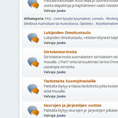
Palstalla käsitellään Australiaa ja Suomea kosket
useita alapalstoja ja käyttäminen vaatii rekiste
Valvoja:
Jouko
Alikategoria
FAQ - Usein kysytyt kysymykset
Lomailu - Working
lähdössä Australiaan tai Australiassa
Opiskelu -
Kirjoittamatto
Lukijoiden Ilmoitustaulu
Lukijoiden ilmoitustaulu, rekisteröityneet käytt
Valvoja:
Jouko
Siirtolaistarinoita
Siirtolaistarinoita suomalaisten siirtolaisten se
muualla. L?het? oma tai kuulemasi tarina t?nne,
useampia versioita.
Valvoja:
Jouko
Tiedotteita Suomiyhteisölle
Palstalta löytyy erilaisia tiedotteita jotka kos
sekä muualla.
Valvoja:
Jouko
Seurojen ja järjestöjen uutisia
Palstalta löytyy seurojen ja järjestöjen julkaise
Valvoja:
Jouko