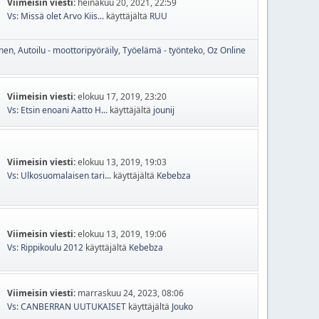
Viimeisin viesti:
heinäkuu 20, 2021, 22:59
Vs: Missä olet Arvo Kiis...
käyttäjältä
RUU
inen
Autoilu - moottoripyöräily
Työelämä - työnteko
Oz Online
Viimeisin viesti:
elokuu 17, 2019, 23:20
Vs: Etsin enoani Aatto H...
käyttäjältä
jounij
Viimeisin viesti:
elokuu 13, 2019, 19:03
Vs: Ulkosuomalaisen tari...
käyttäjältä
Kebebza
Viimeisin viesti:
elokuu 13, 2019, 19:06
Vs: Rippikoulu 2012
käyttäjältä
Kebebza
Viimeisin viesti:
marraskuu 24, 2023, 08:06
Vs: CANBERRAN UUTUKAISET
käyttäjältä
Jouko