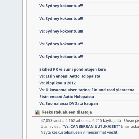
Vs: Sydney kokoontuu!!!
Vs: Sydney kokoontuu!!!
Vs: Sydney kokoontuu!!!
Vs: Sydney kokoontuu!!!
Vs: Sydney kokoontuu!!!
Skilled PR viisumi pohdintojen kera
Vs: Etsin enoani Aatto Holopaista
Vs: Rippikoulu 2012
Vs: Ulkosuomalaisen tarina: Finland road yleareena
Etsin enoani Aatto Holopaista
Vs: Suomalaisia DVD:itä kaupan
Keskustelualueen tilastoja
47,853 viestiä 4,162 aiheessa 6,215 käyttäjältä - Uusin j
Uusin viesti:
"
Vs: CANBERRAN UUTUKAISET
"
(marraskuu
Näytä keskustelualueen viimeisimmät viestit.