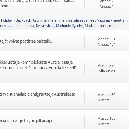
tavia aiheita, laidasta laitaan. Osio sisältää
Viestit: 2
röinnin.
Aiheet: 1
 holiday - Backpack
Asuminen - eläminen
Sekalaiset aiheet
Viisumit - muuttam
mien sääntöjen nurkka
Kysymyksiä
Mielipide Kyselyt
Matkakertomuksia
Viestit: 531
äjät voivat postittaa palstalle.
Aiheet: 171
ikkailuista ja kommeluksista Australiassa ja
Viestit: 370
 huomatkaa ett? tarinoista voi olla liikkeell?
Aiheet: 29
kettava suomalaisia emigrantteja Australiassa
Viestit: 430
Aiheet: 153
Viestit: 195
mia uutiskirjeitä ym. julkaisuja
Aiheet: 110