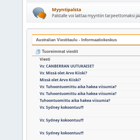
Myyntipalsta
Palstalle voi laittaa myyntiin tarpeettomaksi j
Australian Viestitaulu - Informaatiokeskus
Tuoreimmat viestit
Viesti
Vs: CANBERRAN UUTUKAISET
Vs: Missä olet Arvo Kiiski?
Missä olet Arvo Kiiski?
Vs: Tuhoontuomittu aika hakea viisumia?
Vs: Tuhoontuomittu aika hakea viisumia?
Tuhoontuomittu aika hakea viisumia?
Vs: Sydney kokoontuu!!!
Vs: Sydney kokoontuu!!!
Vs: Sydney kokoontuu!!!