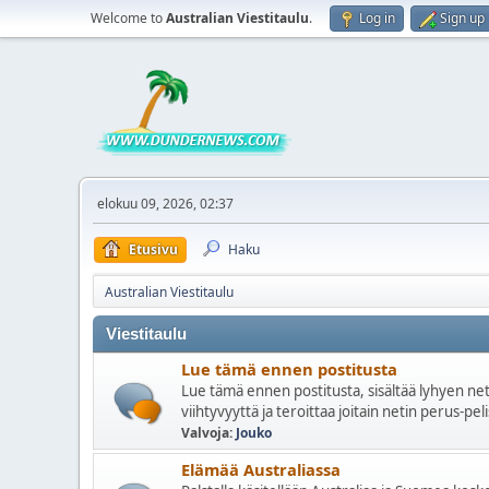
Welcome to
Australian Viestitaulu
.
Log in
Sign up
elokuu 09, 2026, 02:37
Etusivu
Haku
Australian Viestitaulu
Viestitaulu
Lue tämä ennen postitusta
Lue tämä ennen postitusta, sisältää lyhyen nett
viihtyvyyttä ja teroittaa joitain netin perus-pel
Valvoja:
Jouko
Elämää Australiassa