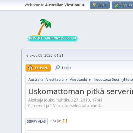
Welcome to
Australian Viestitaulu
.
Log in
Sign up
elokuu 09, 2026, 01:31
Etusivu
Haku
Australian Viestitaulu
Viestitaulu
Tiedotteita Suomiyhteis
►
►
Uskomattoman pitkä serveri
Aloittaja Jouko, huhtikuu 27, 2010, 17:41
0 Jäsenet ja 1 Vieras katselee tätä aihetta.
Sivuja
1
SIIRRY ALAS