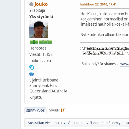
Jouko
huhtikuu 27, 2010, 17:41
Ylläpitäjä
Hei Kaikki, kuten varman hu
Yks styränki
korjaaminen normaalisti on 
ilmeisesti nauhoilla koska 
Nyt kuitenkin ollaan takaisi
Herootes
Viestit: 1,452
Jouko Laakso
- Salibandy? Brisbanessa
www.q
Sijainti: Brisbane -
Sunnybank Hills
Queensland Australia
Kirjattu
Sivuja
1
SIIRRY YLÖS
Australian Viestitaulu
Viestitaulu
Tiedotteita Suomiyhteis
►
►