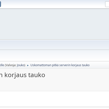
ölle
(Valvoja:
Jouko
)
Uskomattoman pitkä serverin korjaus tauko
►
n korjaus tauko