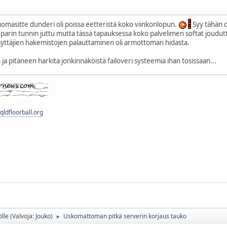
omasitte dunderi oli poissa eetteristä koko viinkonlopun.
Syy tähän o
parin tunnin juttu mutta tässä tapauksessa koko palvelimen softat joudu
käyttäjien hakemistojen palauttaminen oli armottoman hidasta.
n ja pitäneen harkita jonkinnäköistä failoveri systeemia ihan tosissaan...
ldfloorball.org
ölle
(Valvoja:
Jouko
)
Uskomattoman pitkä serverin korjaus tauko
►