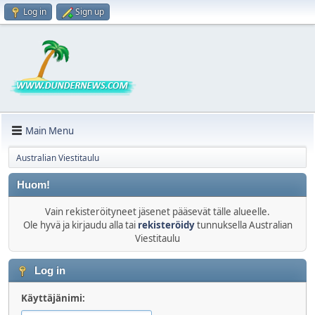
Log in
Sign up
Main Menu
Australian Viestitaulu
Huom!
Vain rekisteröityneet jäsenet pääsevät tälle alueelle.
Ole hyvä ja kirjaudu alla tai
rekisteröidy
tunnuksella Australian
Viestitaulu
Log in
Käyttäjänimi: