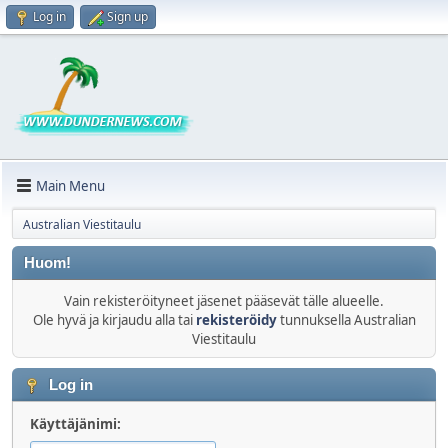
Log in
Sign up
Main Menu
Australian Viestitaulu
Huom!
Vain rekisteröityneet jäsenet pääsevät tälle alueelle.
Ole hyvä ja kirjaudu alla tai
rekisteröidy
tunnuksella Australian
Viestitaulu
Log in
Käyttäjänimi: