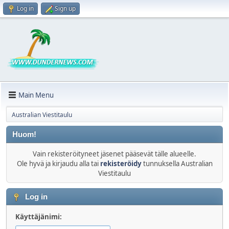
Log in
Sign up
Main Menu
Australian Viestitaulu
Huom!
Vain rekisteröityneet jäsenet pääsevät tälle alueelle.
Ole hyvä ja kirjaudu alla tai
rekisteröidy
tunnuksella Australian
Viestitaulu
Log in
Käyttäjänimi: