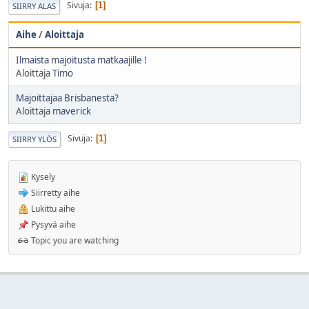
Sivuja
1
SIIRRY ALAS
Aihe
/
Aloittaja
Ilmaista majoitusta matkaajille !
Aloittaja
Timo
Majoittajaa Brisbanesta?
Aloittaja
maverick
Sivuja
1
SIIRRY YLÖS
Kysely
Siirretty aihe
Lukittu aihe
Pysyvä aihe
Topic you are watching