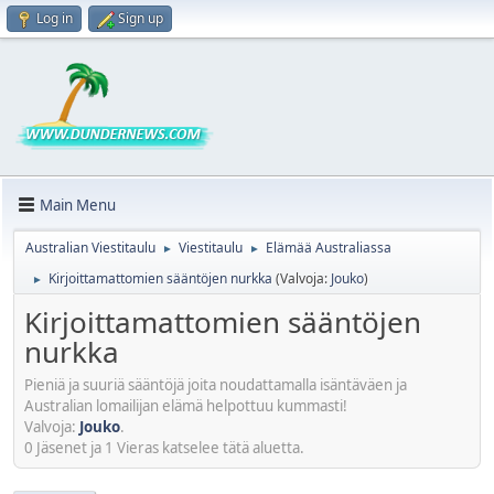
Log in
Sign up
Main Menu
Australian Viestitaulu
Viestitaulu
Elämää Australiassa
►
►
Kirjoittamattomien sääntöjen nurkka
(Valvoja:
Jouko
)
►
Kirjoittamattomien sääntöjen
nurkka
Pieniä ja suuriä sääntöjä joita noudattamalla isäntäväen ja
Australian lomailijan elämä helpottuu kummasti!
Valvoja:
Jouko
.
0 Jäsenet ja 1 Vieras katselee tätä aluetta.