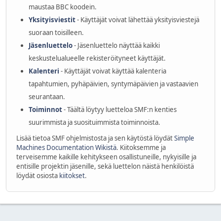
maustaa BBC koodein.
Yksityisviestit
- Käyttäjät voivat lähettää yksityisviestejä
suoraan toisilleen.
Jäsenluettelo
- Jäsenluettelo näyttää kaikki
keskustelualueelle rekisteröityneet käyttäjät.
Kalenteri
- Käyttäjät voivat käyttää kalenteria
tapahtumien, pyhäpäivien, syntymäpäivien ja vastaavien
seurantaan.
Toiminnot
- Täältä löytyy luetteloa SMF:n kenties
suurimmista ja suosituimmista toiminnoista.
Lisää tietoa SMF ohjelmistosta ja sen käytöstä löydät
Simple
Machines Documentation Wikistä
. Kiitoksemme ja
terveisemme kaikille kehitykseen osallistuneille, nykyisille ja
entisille projektin jäsenille, sekä luettelon näistä henkilöistä
löydät osiosta
kiitokset
.