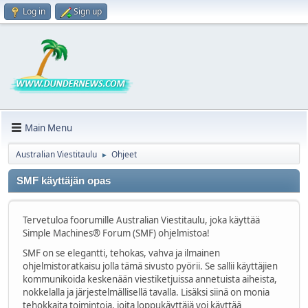
Log in
Sign up
Main Menu
Australian Viestitaulu
Ohjeet
►
SMF käyttäjän opas
Tervetuloa foorumille Australian Viestitaulu, joka käyttää
Simple Machines® Forum (SMF) ohjelmistoa!
SMF on se elegantti, tehokas, vahva ja ilmainen
ohjelmistoratkaisu jolla tämä sivusto pyörii. Se sallii käyttäjien
kommunikoida keskenään viestiketjuissa annetuista aiheista,
nokkelalla ja järjestelmällisellä tavalla. Lisäksi siinä on monia
tehokkaita toimintoja, joita loppukäyttäjä voi käyttää