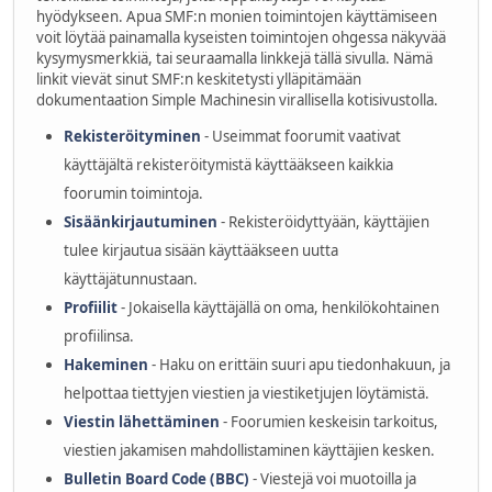
hyödykseen. Apua SMF:n monien toimintojen käyttämiseen
voit löytää painamalla kyseisten toimintojen ohgessa näkyvää
kysymysmerkkiä, tai seuraamalla linkkejä tällä sivulla. Nämä
linkit vievät sinut SMF:n keskitetysti ylläpitämään
dokumentaation Simple Machinesin virallisella kotisivustolla.
Rekisteröityminen
- Useimmat foorumit vaativat
käyttäjältä rekisteröitymistä käyttääkseen kaikkia
foorumin toimintoja.
Sisäänkirjautuminen
- Rekisteröidyttyään, käyttäjien
tulee kirjautua sisään käyttääkseen uutta
käyttäjätunnustaan.
Profiilit
- Jokaisella käyttäjällä on oma, henkilökohtainen
profiilinsa.
Hakeminen
- Haku on erittäin suuri apu tiedonhakuun, ja
helpottaa tiettyjen viestien ja viestiketjujen löytämistä.
Viestin lähettäminen
- Foorumien keskeisin tarkoitus,
viestien jakamisen mahdollistaminen käyttäjien kesken.
Bulletin Board Code (BBC)
- Viestejä voi muotoilla ja