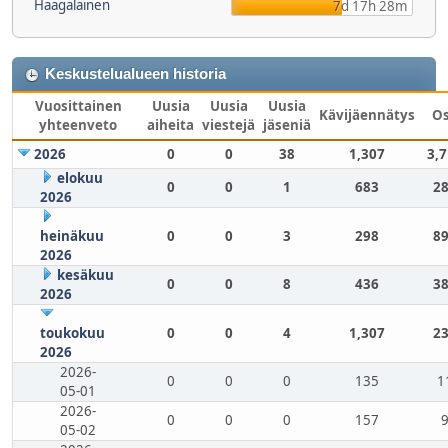
Haagalainen
7d 17h 28m
Keskustelualueen historia
Vuosittainen
Uusia
Uusia
Uusia
Kävijäennätys
O
yhteenveto
aiheita
viestejä
jäseniä
2026
0
0
38
1,307
3,
elokuu
0
0
1
683
28
2026
heinäkuu
0
0
3
298
89
2026
kesäkuu
0
0
8
436
38
2026
toukokuu
0
0
4
1,307
23
2026
2026-
0
0
0
135
1
05-01
2026-
0
0
0
157
05-02