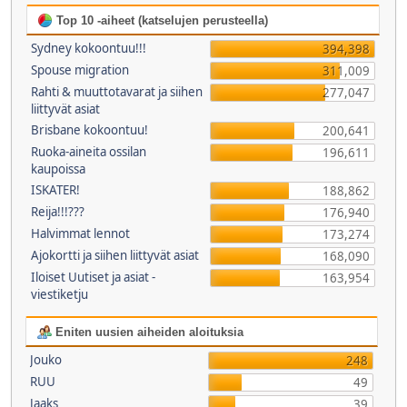
Top 10 -aiheet (katselujen perusteella)
Sydney kokoontuu!!!
394,398
Spouse migration
311,009
Rahti & muuttotavarat ja siihen
277,047
liittyvät asiat
Brisbane kokoontuu!
200,641
Ruoka-aineita ossilan
196,611
kaupoissa
ISKATER!
188,862
Reija!!!???
176,940
Halvimmat lennot
173,274
Ajokortti ja siihen liittyvät asiat
168,090
Iloiset Uutiset ja asiat -
163,954
viestiketju
Eniten uusien aiheiden aloituksia
Jouko
248
RUU
49
Jaaks
39