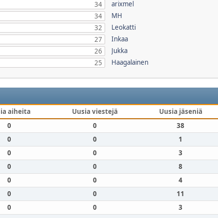
arixmel
34
MH
34
Leokatti
32
Inkaa
27
Jukka
26
Haagalainen
25
ia aiheita
Uusia viestejä
Uusia jäseniä
0
0
38
0
0
1
0
0
3
0
0
8
0
0
4
0
0
11
0
0
3