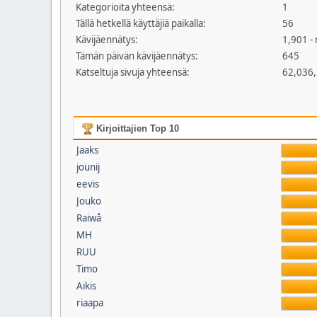
Kategorioita yhteensä:
1
Tällä hetkellä käyttäjiä paikalla:
56
Kävijäennätys:
1,901 -
Tämän päivän kävijäennätys:
645
Katseltuja sivuja yhteensä:
62,036
Kirjoittajien Top 10
Jaaks
jounij
eevis
Jouko
Raiwå
MH
RUU
Timo
Aikis
riaapa