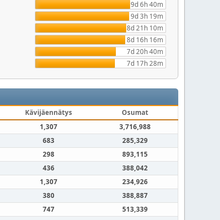
9d 6h 40m
9d 3h 19m
8d 21h 10m
8d 16h 16m
7d 20h 40m
7d 17h 28m
Kävijäennätys
Osumat
1,307
3,716,988
683
285,329
298
893,115
436
388,042
1,307
234,926
380
388,887
747
513,339