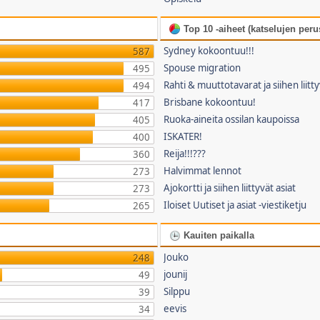
Top 10 -aiheet (katselujen perus
Sydney kokoontuu!!!
587
Spouse migration
495
Rahti & muuttotavarat ja siihen liitty
494
Brisbane kokoontuu!
417
Ruoka-aineita ossilan kaupoissa
405
ISKATER!
400
Reija!!!???
360
Halvimmat lennot
273
Ajokortti ja siihen liittyvät asiat
273
Iloiset Uutiset ja asiat -viestiketju
265
Kauiten paikalla
Jouko
248
jounij
49
Silppu
39
eevis
34