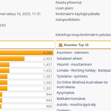
Alueita yhteensä:
Uusin jäsen:
 marraskuu 10, 2025, 11:31
Keskimäärin käyttäjiä paikalla:
Sukupuolitilasto:
,243
Katseltuja sivuja keskimäärin päiväss
Alueiden Top 10
Asuminen - eläminen
4,386
Sekalaiset aiheet
2,453
Viisumit - muuttaminen
1,457
Lomailu - Working holiday - Backpac
1,452
Työelämä - työnteko
1,307
Oz Online lähdössä Australiaan tai
1,302
Australiassa
1,301
Kysymyksiä
944
Matkakertomuksia
943
Autoilu - moottoripyöräily
900
Opiskelu -