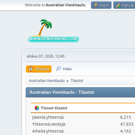
Welcome to
Australian Viestitaulu
.
Log in
Sign up
elokuu 07, 2026, 12:40
Etusivu
Haku
Australian Viestitaulu
Tilastot
►
Australian Viestitaulu - Tilastot
Yleiset tilastot
Jäseniä yhteensä:
6,215
Yhteensä viestejä:
47,853
Aiheita yhteensä:
4,162