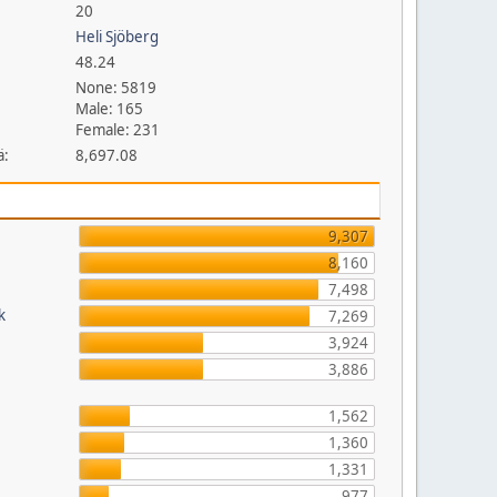
20
Heli Sjöberg
48.24
None: 5819
Male: 165
Female: 231
ä:
8,697.08
9,307
8,160
7,498
k
7,269
3,924
3,886
1,562
1,360
1,331
977