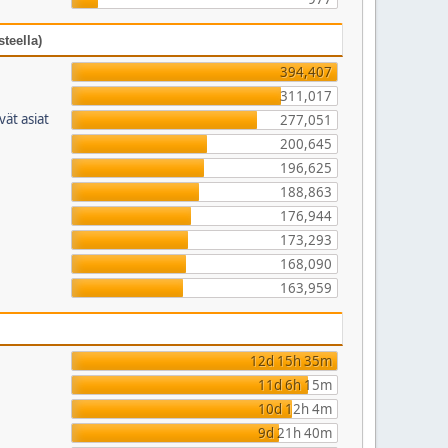
teella)
394,407
311,017
vät asiat
277,051
200,645
196,625
188,863
176,944
173,293
168,090
163,959
12d 15h 35m
11d 6h 15m
10d 12h 4m
9d 21h 40m