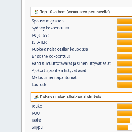
Top 10 -aiheet (vastausten perusteella)
Spouse migration
Sydney kokoontuu!!!
Reija!!!???
ISKATER!
Ruoka-aineita ossilan kaupoissa
Brisbane kokoontuu!
Rahti & muuttotavarat ja siihen liittyvät asiat
Ajokortti ja siihen liittyvät asiat
Melbournen tapahtumat
Lauruski
Eniten uusien aiheiden aloituksia
Jouko
RUU
Jaaks
Silppu