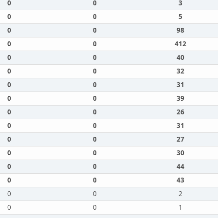
0
0
3
0
0
5
0
0
98
0
0
412
0
0
40
0
0
32
0
0
31
0
0
39
0
0
26
0
0
31
0
0
27
0
0
30
0
0
44
0
0
43
0
0
2
0
0
1