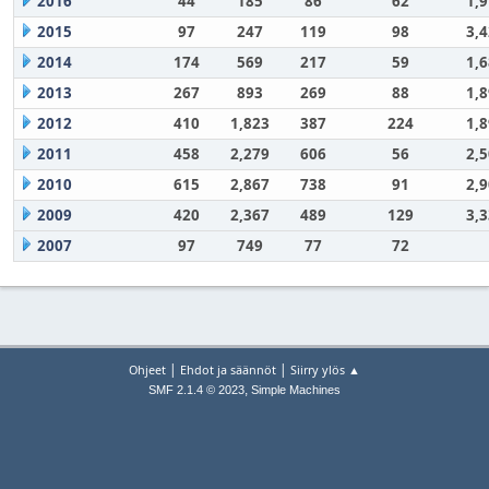
2016
44
185
86
62
1,
2015
97
247
119
98
3,
2014
174
569
217
59
1,
2013
267
893
269
88
1,
2012
410
1,823
387
224
1,
2011
458
2,279
606
56
2,
2010
615
2,867
738
91
2,
2009
420
2,367
489
129
3,
2007
97
749
77
72
|
|
Ohjeet
Ehdot ja säännöt
Siirry ylös ▲
,
SMF 2.1.4 © 2023
Simple Machines