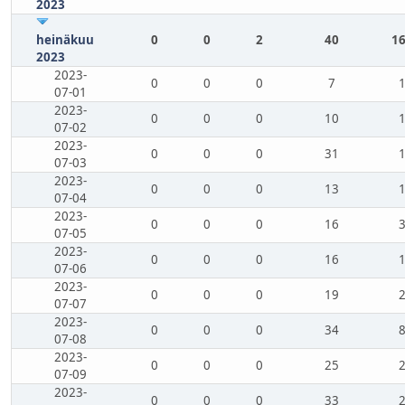
2023
heinäkuu
0
0
2
40
16
2023
2023-
0
0
0
7
07-01
2023-
0
0
0
10
07-02
2023-
0
0
0
31
07-03
2023-
0
0
0
13
07-04
2023-
0
0
0
16
07-05
2023-
0
0
0
16
07-06
2023-
0
0
0
19
07-07
2023-
0
0
0
34
07-08
2023-
0
0
0
25
07-09
2023-
0
0
0
33