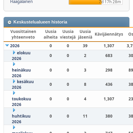
Haagalainen
7d 17h 28m
Keskustelualueen historia
Vuosittainen
Uusia
Uusia
Uusia
Kävijäennätys
O
yhteenveto
aiheita
viestejä
jäseniä
2026
0
0
39
1,307
3,
elokuu
0
0
2
683
30
2026
heinäkuu
0
0
3
298
89
2026
kesäkuu
0
0
8
436
38
2026
toukokuu
0
0
4
1,307
23
2026
huhtikuu
0
0
11
380
38
2026