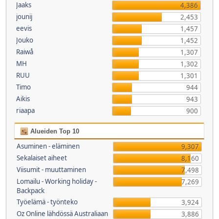
Jaaks
4,386
jounij
2,453
eevis
1,457
Jouko
1,452
Raiwå
1,307
MH
1,302
RUU
1,301
Timo
944
Aikis
943
riaapa
900
Alueiden Top 10
Asuminen - eläminen
9,307
Sekalaiset aiheet
8,160
Viisumit - muuttaminen
7,498
Lomailu - Working holiday -
7,269
Backpack
Työelämä - työnteko
3,924
Oz Online lähdössä Australiaan
3,886