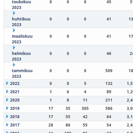
toukokuu
0
0
0
45
3
2023
huhtikuu
0
0
0
41
13
2023
maaliskuu
0
0
0
41
17
2023
helmikuu
0
0
0
46
2
2023
tammikuu
0
0
0
509
18
2023
2022
0
0
5
132
1,
2021
1
6
4
89
1,
2020
1
8
11
211
2,
2019
17
35
305
586
3,
2018
17
55
42
64
3,
2017
28
86
55
54
2,