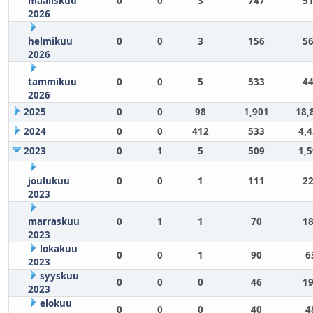
maaliskuu
0
0
3
747
51
2026
helmikuu
0
0
3
156
56
2026
tammikuu
0
0
5
533
44
2026
2025
0
0
98
1,901
18,
2024
0
0
412
533
4,
2023
0
1
5
509
1,
joulukuu
0
0
1
111
22
2023
marraskuu
0
1
1
70
18
2023
lokakuu
0
0
1
90
6
2023
syyskuu
0
0
0
46
19
2023
elokuu
0
0
0
40
4