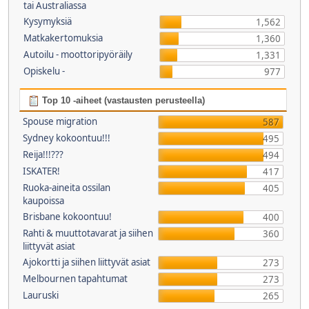
tai Australiassa
Kysymyksiä
1,562
Matkakertomuksia
1,360
Autoilu - moottoripyöräily
1,331
Opiskelu -
977
Top 10 -aiheet (vastausten perusteella)
Spouse migration
587
Sydney kokoontuu!!!
495
Reija!!!???
494
ISKATER!
417
Ruoka-aineita ossilan
405
kaupoissa
Brisbane kokoontuu!
400
Rahti & muuttotavarat ja siihen
360
liittyvät asiat
Ajokortti ja siihen liittyvät asiat
273
Melbournen tapahtumat
273
Lauruski
265