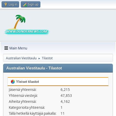
Log in
Sign up
Main Menu
Australian Viestitaulu
Tilastot
►
Australian Viestitaulu - Tilastot
Yleiset tilastot
Jäseniä yhteensä:
6,215
Yhteensä viestejä:
47,853
Aiheita yhteensä:
4,162
Kategorioita yhteensä:
1
Tällä hetkellä käyttäjiä paikalla:
11