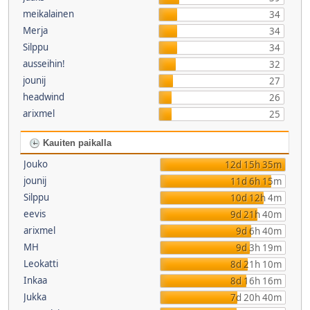
meikalainen
34
Merja
34
Silppu
34
ausseihin!
32
jounij
27
headwind
26
arixmel
25
Kauiten paikalla
Jouko
12d 15h 35m
jounij
11d 6h 15m
Silppu
10d 12h 4m
eevis
9d 21h 40m
arixmel
9d 6h 40m
MH
9d 3h 19m
Leokatti
8d 21h 10m
Inkaa
8d 16h 16m
Jukka
7d 20h 40m