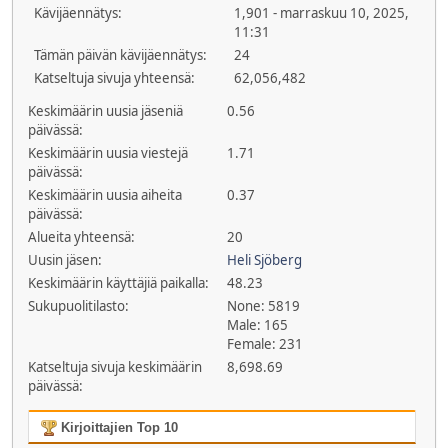
Kävijäennätys:
1,901 - marraskuu 10, 2025,
11:31
Tämän päivän kävijäennätys:
24
Katseltuja sivuja yhteensä:
62,056,482
Keskimäärin uusia jäseniä
0.56
päivässä:
Keskimäärin uusia viestejä
1.71
päivässä:
Keskimäärin uusia aiheita
0.37
päivässä:
Alueita yhteensä:
20
Uusin jäsen:
Heli Sjöberg
Keskimäärin käyttäjiä paikalla:
48.23
Sukupuolitilasto:
None: 5819
Male: 165
Female: 231
Katseltuja sivuja keskimäärin
8,698.69
päivässä:
Kirjoittajien Top 10