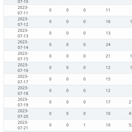
07-10
2023-
0
0
0
11
07-11
2023-
0
0
0
16
07-12
2023-
0
0
0
13
07-13
2023-
0
0
0
24
07-14
2023-
0
0
0
21
07-15
2023-
0
0
0
12
07-16
2023-
0
0
0
15
07-17
2023-
0
0
0
12
07-18
2023-
0
0
0
17
2
07-19
2023-
0
0
0
10
4
07-20
2023-
0
0
1
10
5
07-21