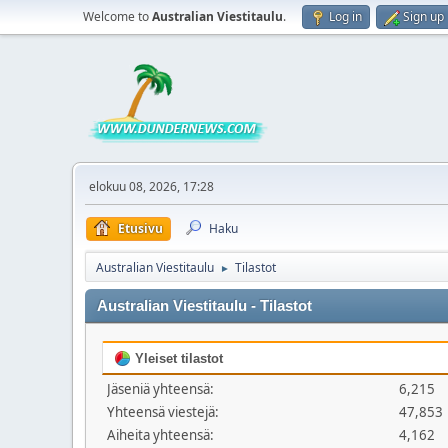
Welcome to
Australian Viestitaulu
.
Log in
Sign up
elokuu 08, 2026, 17:28
Etusivu
Haku
Australian Viestitaulu
Tilastot
►
Australian Viestitaulu - Tilastot
Yleiset tilastot
Jäseniä yhteensä:
6,215
Yhteensä viestejä:
47,853
Aiheita yhteensä:
4,162