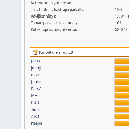
Kategorioita yhteensä:
1
Tällä hetkellä käyttäjiä paikalla:
150
Kävijäennätys:
1,901 -
Tämän päivän kävijäennätys:
161
Katseltuja sivuja yhteensä:
62,078
Kirjoittajien Top 10
Jaaks
jounij
eevis
Jouko
Raiwå
MH
RUU
Timo
Aikis
riaapa