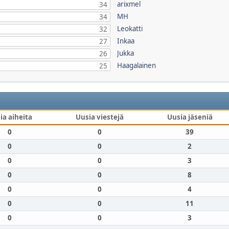
arixmel
34
MH
34
Leokatti
32
Inkaa
27
Jukka
26
Haagalainen
25
ia aiheita
Uusia viestejä
Uusia jäseniä
0
0
39
0
0
2
0
0
3
0
0
8
0
0
4
0
0
11
0
0
3