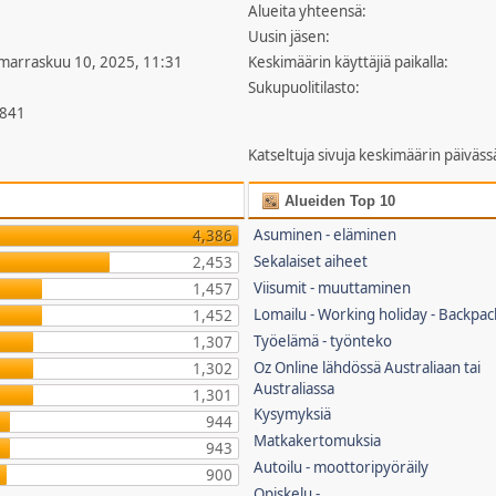
Alueita yhteensä:
Uusin jäsen:
 marraskuu 10, 2025, 11:31
Keskimäärin käyttäjiä paikalla:
Sukupuolitilasto:
,841
Katseltuja sivuja keskimäärin päiväss
Alueiden Top 10
Asuminen - eläminen
4,386
Sekalaiset aiheet
2,453
Viisumit - muuttaminen
1,457
Lomailu - Working holiday - Backpac
1,452
Työelämä - työnteko
1,307
Oz Online lähdössä Australiaan tai
1,302
Australiassa
1,301
Kysymyksiä
944
Matkakertomuksia
943
Autoilu - moottoripyöräily
900
Opiskelu -