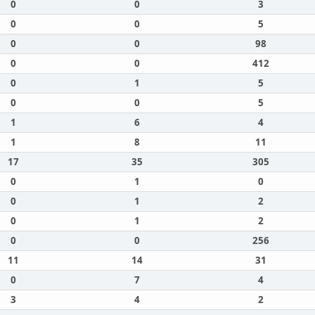
0
0
3
0
0
5
0
0
98
0
0
412
0
1
5
0
0
5
1
6
4
1
8
11
17
35
305
0
1
0
0
1
2
0
1
2
0
0
256
11
14
31
0
7
4
3
4
2