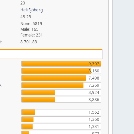
20
Heli Sjöberg
48.25
None: 5819
Male: 165
Female: 231
ä:
8,701.83
9,307
8,160
7,498
k
7,269
3,924
3,886
1,562
1,360
1,331
977