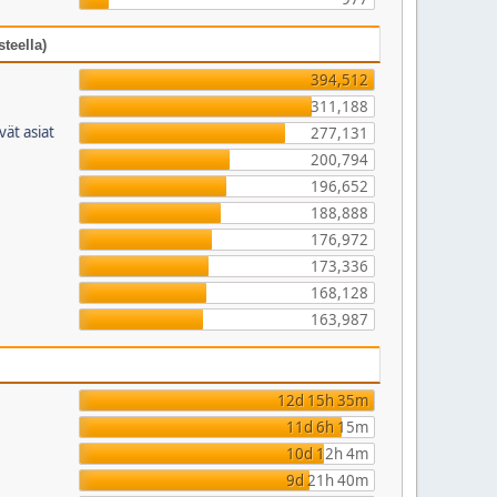
teella)
394,512
311,188
vät asiat
277,131
200,794
196,652
188,888
176,972
173,336
168,128
163,987
12d 15h 35m
11d 6h 15m
10d 12h 4m
9d 21h 40m