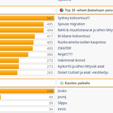
Top 10 -aiheet (katselujen perus
Sydney kokoontuu!!!
587
Spouse migration
495
Rahti & muuttotavarat ja siihen liitty
494
Brisbane kokoontuu!
417
Ruoka-aineita ossilan kaupoissa
405
ISKATER!
400
Reija!!!???
360
Halvimmat lennot
273
Ajokortti ja siihen liittyvät asiat
273
Iloiset Uutiset ja asiat -viestiketju
265
Kauiten paikalla
Jouko
248
jounij
49
Silppu
39
eevis
34