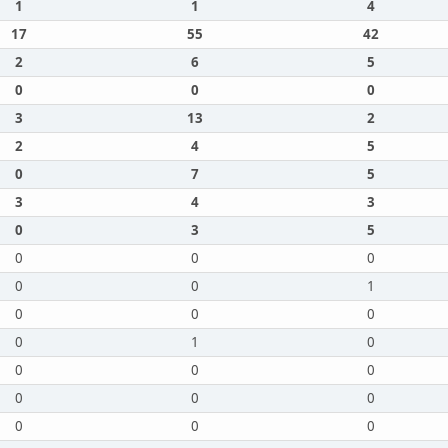
1
1
4
17
55
42
2
6
5
0
0
0
3
13
2
2
4
5
0
7
5
3
4
3
0
3
5
0
0
0
0
0
1
0
0
0
0
1
0
0
0
0
0
0
0
0
0
0