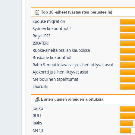
Top 10 -aiheet (vastausten perusteella)
Spouse migration
Sydney kokoontuu!!!
Reija!!!???
ISKATER!
Ruoka-aineita ossilan kaupoissa
Brisbane kokoontuu!
Rahti & muuttotavarat ja siihen liittyvät asiat
Ajokortti ja siihen liittyvät asiat
Melbournen tapahtumat
Lauruski
Eniten uusien aiheiden aloituksia
Jouko
RUU
Jaaks
Merja