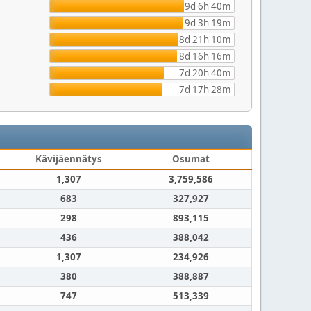
9d 6h 40m
9d 3h 19m
8d 21h 10m
8d 16h 16m
7d 20h 40m
7d 17h 28m
Kävijäennätys
Osumat
1,307
3,759,586
683
327,927
298
893,115
436
388,042
1,307
234,926
380
388,887
747
513,339