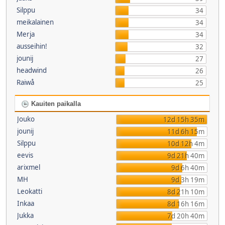
Silppu
34
meikalainen
34
Merja
34
ausseihin!
32
jounij
27
headwind
26
Raiwå
25
Kauiten paikalla
Jouko
12d 15h 35m
jounij
11d 6h 15m
Silppu
10d 12h 4m
eevis
9d 21h 40m
arixmel
9d 6h 40m
MH
9d 3h 19m
Leokatti
8d 21h 10m
Inkaa
8d 16h 16m
Jukka
7d 20h 40m