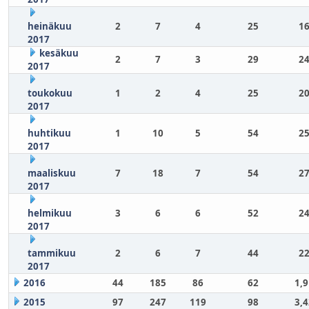
heinäkuu
2
7
4
25
16
2017
kesäkuu
2
7
3
29
24
2017
toukokuu
1
2
4
25
20
2017
huhtikuu
1
10
5
54
25
2017
maaliskuu
7
18
7
54
27
2017
helmikuu
3
6
6
52
24
2017
tammikuu
2
6
7
44
22
2017
2016
44
185
86
62
1,
2015
97
247
119
98
3,