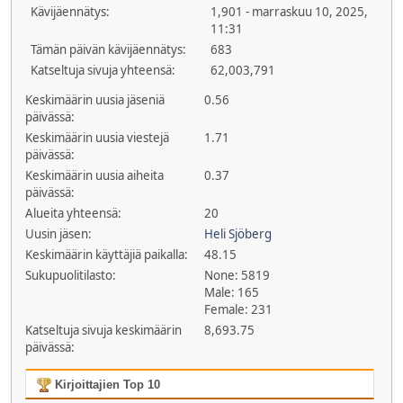
Kävijäennätys:
1,901 - marraskuu 10, 2025,
11:31
Tämän päivän kävijäennätys:
683
Katseltuja sivuja yhteensä:
62,003,791
Keskimäärin uusia jäseniä
0.56
päivässä:
Keskimäärin uusia viestejä
1.71
päivässä:
Keskimäärin uusia aiheita
0.37
päivässä:
Alueita yhteensä:
20
Uusin jäsen:
Heli Sjöberg
Keskimäärin käyttäjiä paikalla:
48.15
Sukupuolitilasto:
None: 5819
Male: 165
Female: 231
Katseltuja sivuja keskimäärin
8,693.75
päivässä:
Kirjoittajien Top 10