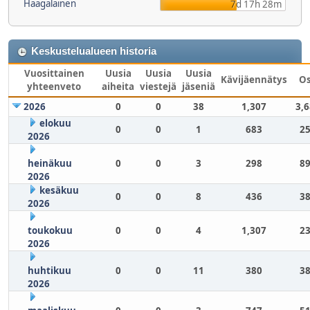
Haagalainen
7d 17h 28m
Keskustelualueen historia
Vuosittainen
Uusia
Uusia
Uusia
Kävijäennätys
O
yhteenveto
aiheita
viestejä
jäseniä
2026
0
0
38
1,307
3,
elokuu
0
0
1
683
25
2026
heinäkuu
0
0
3
298
89
2026
kesäkuu
0
0
8
436
38
2026
toukokuu
0
0
4
1,307
23
2026
huhtikuu
0
0
11
380
38
2026