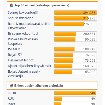
Top 10 -aiheet (katselujen perusteella)
Sydney kokoontuu!!!
394,288
Spouse migration
310,973
Rahti & muuttotavarat ja siihen
276,990
liittyvät asiat
Brisbane kokoontuu!
200,561
Ruoka-aineita ossilan
196,583
kaupoissa
ISKATER!
188,849
Reija!!!???
176,928
Halvimmat lennot
173,253
Ajokortti ja siihen liittyvät asiat
168,076
Iloiset Uutiset ja asiat -
163,942
viestiketju
Eniten uusien aiheiden aloituksia
Jouko
248
RUU
49
Jaaks
39