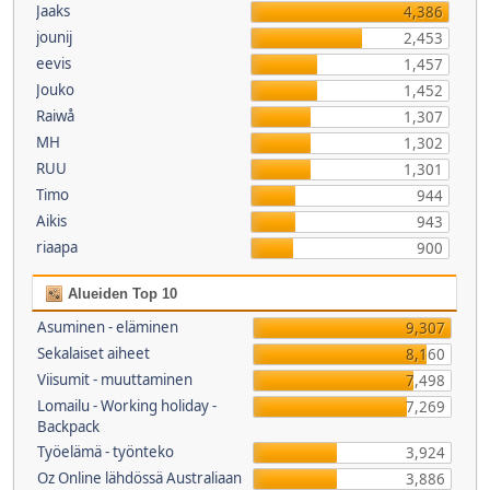
Jaaks
4,386
jounij
2,453
eevis
1,457
Jouko
1,452
Raiwå
1,307
MH
1,302
RUU
1,301
Timo
944
Aikis
943
riaapa
900
Alueiden Top 10
Asuminen - eläminen
9,307
Sekalaiset aiheet
8,160
Viisumit - muuttaminen
7,498
Lomailu - Working holiday -
7,269
Backpack
Työelämä - työnteko
3,924
Oz Online lähdössä Australiaan
3,886