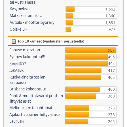
tai Australiassa
Kysymyksiä
1,562
Matkakertomuksia
1,360
Autoilu - moottoripyöräily
1,331
Opiskelu -
977
Top 10 -aiheet (vastausten perusteella)
Spouse migration
587
Sydney kokoontuu!!!
495
Reija!!!???
494
ISKATER!
417
Ruoka-aineita ossilan
405
kaupoissa
Brisbane kokoontuu!
400
Rahti & muuttotavarat ja siihen
360
liittyvät asiat
Melbournen tapahtumat
273
Ajokortti ja siihen liittyvät asiat
273
Lauruski
265