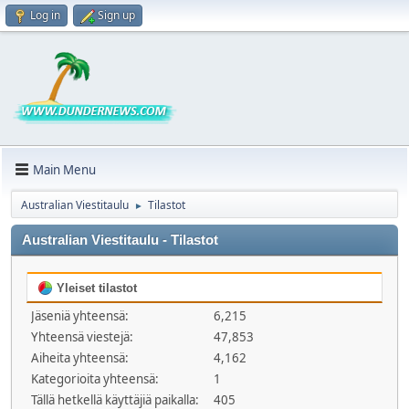
Log in
Sign up
Main Menu
Australian Viestitaulu
Tilastot
►
Australian Viestitaulu - Tilastot
Yleiset tilastot
Jäseniä yhteensä:
6,215
Yhteensä viestejä:
47,853
Aiheita yhteensä:
4,162
Kategorioita yhteensä:
1
Tällä hetkellä käyttäjiä paikalla:
405