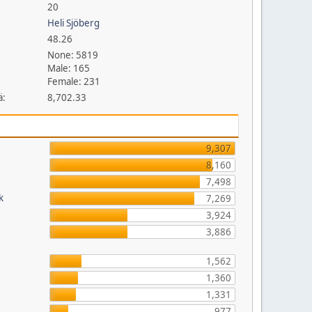
20
Heli Sjöberg
48.26
None: 5819
Male: 165
Female: 231
ä:
8,702.33
9,307
8,160
7,498
k
7,269
3,924
3,886
1,562
1,360
1,331
977