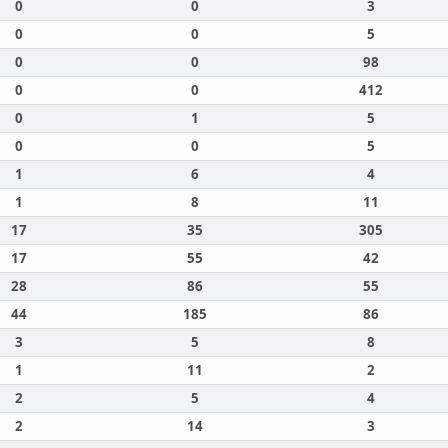
0
0
3
0
0
5
0
0
98
0
0
412
0
1
5
0
0
5
1
6
4
1
8
11
17
35
305
17
55
42
28
86
55
44
185
86
3
5
8
1
11
2
2
5
4
2
14
3