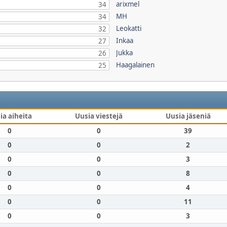
arixmel
34
MH
34
Leokatti
32
Inkaa
27
Jukka
26
Haagalainen
25
ia aiheita
Uusia viestejä
Uusia jäseniä
0
0
39
0
0
2
0
0
3
0
0
8
0
0
4
0
0
11
0
0
3