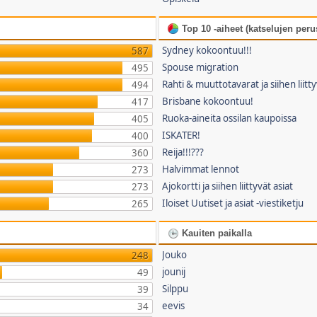
Top 10 -aiheet (katselujen perus
Sydney kokoontuu!!!
587
Spouse migration
495
Rahti & muuttotavarat ja siihen liitty
494
Brisbane kokoontuu!
417
Ruoka-aineita ossilan kaupoissa
405
ISKATER!
400
Reija!!!???
360
Halvimmat lennot
273
Ajokortti ja siihen liittyvät asiat
273
Iloiset Uutiset ja asiat -viestiketju
265
Kauiten paikalla
Jouko
248
jounij
49
Silppu
39
eevis
34