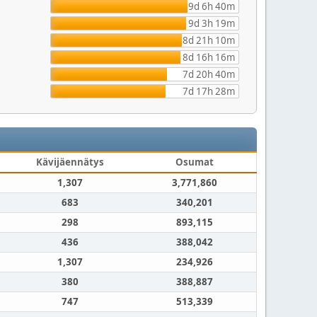
9d 6h 40m
9d 3h 19m
8d 21h 10m
8d 16h 16m
7d 20h 40m
7d 17h 28m
Kävijäennätys
Osumat
1,307
3,771,860
683
340,201
298
893,115
436
388,042
1,307
234,926
380
388,887
747
513,339