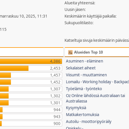
Alueita yhteensä:
Uusin jäsen:
 marraskuu 10, 2025, 11:31
Keskimäärin käyttäjiä paikalla:
Sukupuolitilasto:
,115
Katseltuja sivuja keskimäärin päiväss
Alueiden Top 10
Asuminen - eläminen
4,386
Sekalaiset aiheet
2,453
Viisumit - muuttaminen
1,457
Lomailu - Working holiday - Backpac
1,452
Työelämä - työnteko
1,307
Oz Online lähdössä Australiaan tai
1,302
Australiassa
1,301
Kysymyksiä
944
Matkakertomuksia
943
Autoilu - moottoripyöräily
900
Opiskelu -