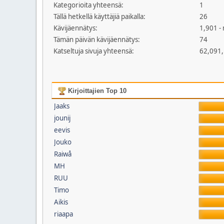
Kategorioita yhteensä:
1
Tällä hetkellä käyttäjiä paikalla:
26
Kävijäennätys:
1,901 -
Tämän päivän kävijäennätys:
74
Katseltuja sivuja yhteensä:
62,091
Kirjoittajien Top 10
Jaaks
jounij
eevis
Jouko
Raiwå
MH
RUU
Timo
Aikis
riaapa