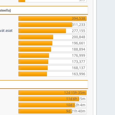
teella)
394,538
311,233
vät asiat
277,155
200,848
196,661
188,894
176,999
173,377
168,137
163,996
12d 15h 35m
11d 6h 15m
10d 12h 4m
9d 21h 40m