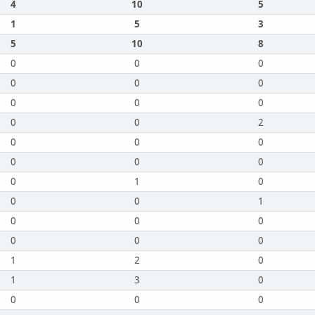
4
10
5
1
5
3
5
10
8
0
0
0
0
0
0
0
0
0
0
0
2
0
0
0
0
0
0
0
1
0
0
0
1
0
0
0
0
0
0
1
2
0
1
3
0
0
0
0