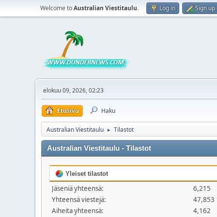
Welcome to
Australian Viestitaulu
.
Log in
Sign up
elokuu 09, 2026, 02:23
Etusivu
Haku
Australian Viestitaulu
Tilastot
►
Australian Viestitaulu - Tilastot
Yleiset tilastot
Jäseniä yhteensä:
6,215
Yhteensä viestejä:
47,853
Aiheita yhteensä:
4,162