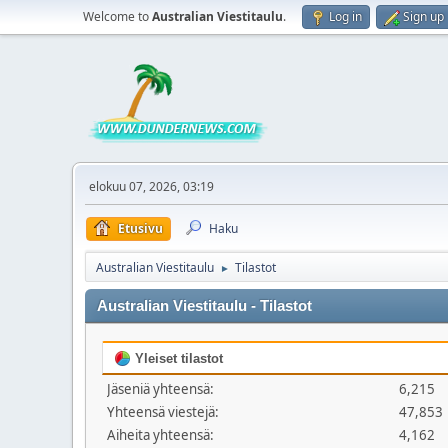
Welcome to
Australian Viestitaulu
.
Log in
Sign up
elokuu 07, 2026, 03:19
Etusivu
Haku
Australian Viestitaulu
Tilastot
►
Australian Viestitaulu - Tilastot
Yleiset tilastot
Jäseniä yhteensä:
6,215
Yhteensä viestejä:
47,853
Aiheita yhteensä:
4,162