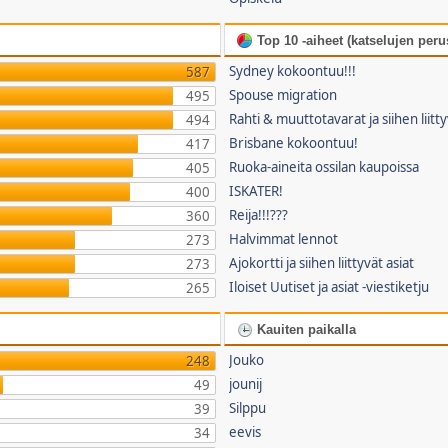
Top 10 -aiheet (katselujen perus
Sydney kokoontuu!!!
587
Spouse migration
495
Rahti & muuttotavarat ja siihen liitty
494
Brisbane kokoontuu!
417
Ruoka-aineita ossilan kaupoissa
405
ISKATER!
400
Reija!!!???
360
Halvimmat lennot
273
Ajokortti ja siihen liittyvät asiat
273
Iloiset Uutiset ja asiat -viestiketju
265
Kauiten paikalla
Jouko
248
jounij
49
Silppu
39
eevis
34