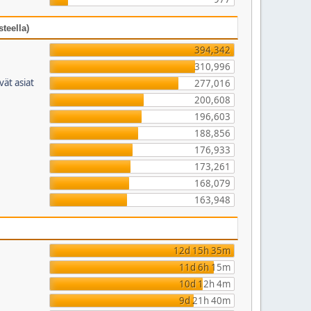
teella)
394,342
310,996
vät asiat
277,016
200,608
196,603
188,856
176,933
173,261
168,079
163,948
12d 15h 35m
11d 6h 15m
10d 12h 4m
9d 21h 40m