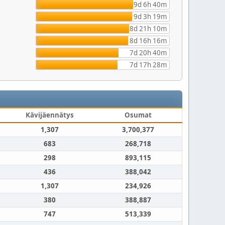
9d 6h 40m
9d 3h 19m
8d 21h 10m
8d 16h 16m
7d 20h 40m
7d 17h 28m
Kävijäennätys
Osumat
1,307
3,700,377
683
268,718
298
893,115
436
388,042
1,307
234,926
380
388,887
747
513,339