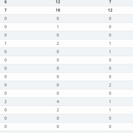
6
12
7
7
18
12
0
0
0
0
1
0
0
0
0
1
2
1
0
0
1
0
0
0
0
0
0
0
0
0
0
0
2
0
0
0
2
4
1
0
2
1
0
0
0
0
0
0