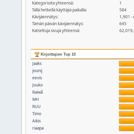
Kategorioita yhteensä:
1
Tällä hetkellä käyttäjiä paikalla:
584
Kävijäennätys:
1,901 -
Tämän päivän kävijäennätys:
645
Katseltuja sivuja yhteensä:
62,019
Kirjoittajien Top 10
Jaaks
jounij
eevis
Jouko
Raiwå
MH
RUU
Timo
Aikis
riaapa