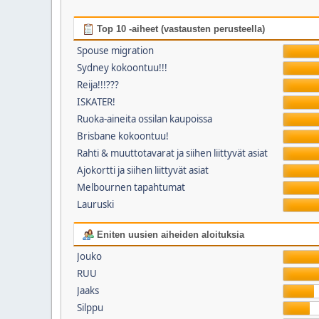
Top 10 -aiheet (vastausten perusteella)
Spouse migration
Sydney kokoontuu!!!
Reija!!!???
ISKATER!
Ruoka-aineita ossilan kaupoissa
Brisbane kokoontuu!
Rahti & muuttotavarat ja siihen liittyvät asiat
Ajokortti ja siihen liittyvät asiat
Melbournen tapahtumat
Lauruski
Eniten uusien aiheiden aloituksia
Jouko
RUU
Jaaks
Silppu