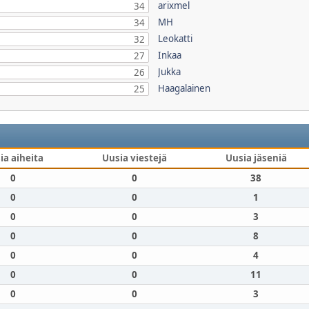
arixmel
34
MH
34
Leokatti
32
Inkaa
27
Jukka
26
Haagalainen
25
ia aiheita
Uusia viestejä
Uusia jäseniä
0
0
38
0
0
1
0
0
3
0
0
8
0
0
4
0
0
11
0
0
3