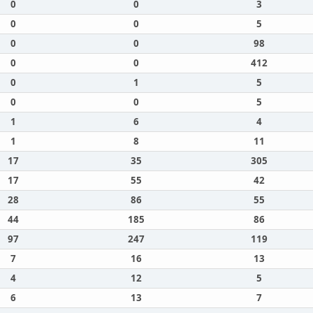
0
0
3
0
0
5
0
0
98
0
0
412
0
1
5
0
0
5
1
6
4
1
8
11
17
35
305
17
55
42
28
86
55
44
185
86
97
247
119
7
16
13
4
12
5
6
13
7