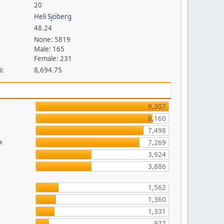
20
Heli Sjöberg
48.24
None: 5819
Male: 165
Female: 231
ä:
8,694.75
9,307
8,160
7,498
k
7,269
3,924
3,886
1,562
1,360
1,331
977