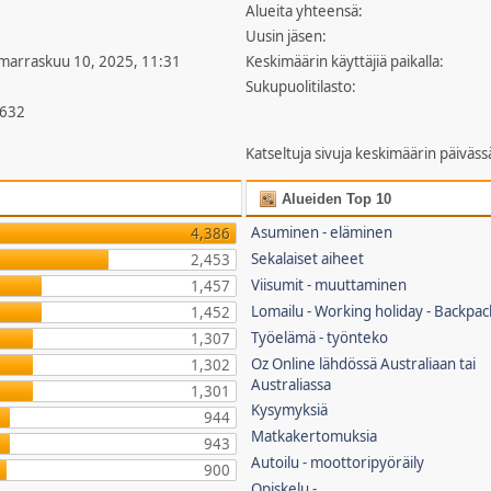
Alueita yhteensä:
Uusin jäsen:
 marraskuu 10, 2025, 11:31
Keskimäärin käyttäjiä paikalla:
Sukupuolitilasto:
,632
Katseltuja sivuja keskimäärin päiväss
Alueiden Top 10
Asuminen - eläminen
4,386
Sekalaiset aiheet
2,453
Viisumit - muuttaminen
1,457
Lomailu - Working holiday - Backpac
1,452
Työelämä - työnteko
1,307
Oz Online lähdössä Australiaan tai
1,302
Australiassa
1,301
Kysymyksiä
944
Matkakertomuksia
943
Autoilu - moottoripyöräily
900
Opiskelu -