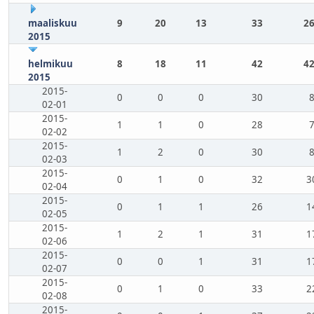
maaliskuu
9
20
13
33
26
2015
helmikuu
8
18
11
42
42
2015
2015-
0
0
0
30
02-01
2015-
1
1
0
28
02-02
2015-
1
2
0
30
02-03
2015-
0
1
0
32
3
02-04
2015-
0
1
1
26
1
02-05
2015-
1
2
1
31
1
02-06
2015-
0
0
1
31
1
02-07
2015-
0
1
0
33
2
02-08
2015-