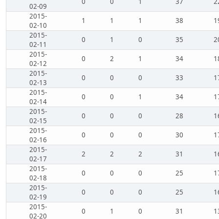
0
0
1
37
2
02-09
2015-
1
1
1
38
1
02-10
2015-
0
1
0
35
2
02-11
2015-
0
2
1
34
1
02-12
2015-
0
0
0
33
1
02-13
2015-
0
0
1
34
1
02-14
2015-
0
0
0
28
1
02-15
2015-
0
0
0
30
1
02-16
2015-
2
2
2
31
1
02-17
2015-
0
0
0
25
1
02-18
2015-
0
0
0
25
1
02-19
2015-
0
1
0
31
1
02-20