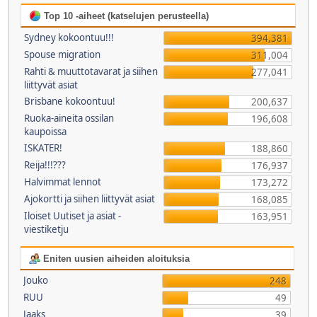
Top 10 -aiheet (katselujen perusteella)
Sydney kokoontuu!!!
394,381
Spouse migration
311,004
Rahti & muuttotavarat ja siihen
277,041
liittyvät asiat
Brisbane kokoontuu!
200,637
Ruoka-aineita ossilan
196,608
kaupoissa
ISKATER!
188,860
Reija!!!???
176,937
Halvimmat lennot
173,272
Ajokortti ja siihen liittyvät asiat
168,085
Iloiset Uutiset ja asiat -
163,951
viestiketju
Eniten uusien aiheiden aloituksia
Jouko
248
RUU
49
Jaaks
39