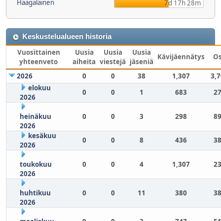
Haagalainen
7d 17h 28m
Keskustelualueen historia
Vuosittainen
Uusia
Uusia
Uusia
Kävijäennätys
O
yhteenveto
aiheita
viestejä
jäseniä
2026
0
0
38
1,307
3,
elokuu
0
0
1
683
27
2026
heinäkuu
0
0
3
298
89
2026
kesäkuu
0
0
8
436
38
2026
toukokuu
0
0
4
1,307
23
2026
huhtikuu
0
0
11
380
38
2026