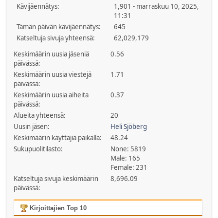
Kävijäennätys:
1,901 - marraskuu 10, 2025,
11:31
Tämän päivän kävijäennätys:
645
Katseltuja sivuja yhteensä:
62,029,179
Keskimäärin uusia jäseniä
0.56
päivässä:
Keskimäärin uusia viestejä
1.71
päivässä:
Keskimäärin uusia aiheita
0.37
päivässä:
Alueita yhteensä:
20
Uusin jäsen:
Heli Sjöberg
Keskimäärin käyttäjiä paikalla:
48.24
Sukupuolitilasto:
None: 5819
Male: 165
Female: 231
Katseltuja sivuja keskimäärin
8,696.09
päivässä:
Kirjoittajien Top 10