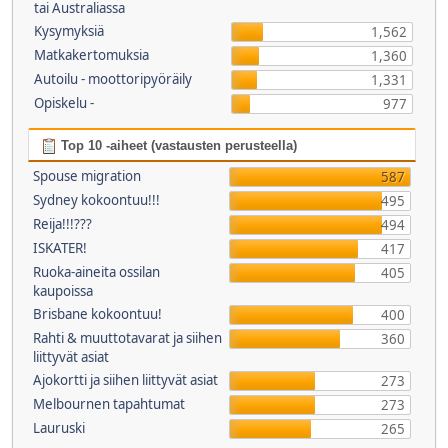
tai Australiassa
Kysymyksiä
1,562
Matkakertomuksia
1,360
Autoilu - moottoripyöräily
1,331
Opiskelu -
977
Top 10 -aiheet (vastausten perusteella)
Spouse migration
587
Sydney kokoontuu!!!
495
Reija!!!???
494
ISKATER!
417
Ruoka-aineita ossilan
405
kaupoissa
Brisbane kokoontuu!
400
Rahti & muuttotavarat ja siihen
360
liittyvät asiat
Ajokortti ja siihen liittyvät asiat
273
Melbournen tapahtumat
273
Lauruski
265