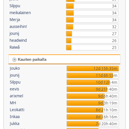
Silppu
34
meikalainen
34
Merja
34
ausseihin!
32
jounij
27
headwind
26
Raiwå
25
Kauiten paikalla
Jouko
12d 15h 35m
jounij
11d 6h 15m
Silppu
10d 12h 4m
eevis
9d 21h 40m
arixmel
9d 6h 40m
MH
9d 3h 19m
Leokatti
8d 21h 10m
Inkaa
8d 16h 16m
Jukka
7d 20h 40m