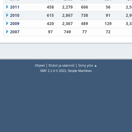
2011
458
2,279
606
56
2,
2010
615
2,867
738
91
2,
2009
420
2,367
489
129
3,
2007
97
749
77
72
|
|
Ohjeet
Ehdot ja säännöt
Siirry ylös ▲
,
SMF 2.1.4 © 2023
Simple Machines