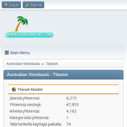
Log in
Sign up
Main Menu
Australian Viestitaulu
Tilastot
►
Australian Viestitaulu - Tilastot
Yleiset tilastot
Jäseniä yhteensä:
6,215
Yhteensä viestejä:
47,853
Aiheita yhteensä:
4,162
Kategorioita yhteensä:
1
Tällä hetkellä käyttäjiä paikalla:
74