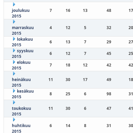
joulukuu
7
16
13
48
17
2015
marraskuu
4
12
5
32
20
2015
lokakuu
6
13
7
29
27
2015
syyskuu
6
12
7
45
25
2015
elokuu
7
18
12
42
42
2015
heinäkuu
11
30
17
49
18
2015
kesäkuu
8
25
6
98
31
2015
toukokuu
11
30
6
47
41
2015
huhtikuu
6
14
8
31
30
2015