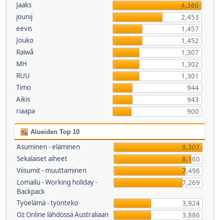
Jaaks
4,386
jounij
2,453
eevis
1,457
Jouko
1,452
Raiwå
1,307
MH
1,302
RUU
1,301
Timo
944
Aikis
943
riaapa
900
Alueiden Top 10
Asuminen - eläminen
9,307
Sekalaiset aiheet
8,160
Viisumit - muuttaminen
7,498
Lomailu - Working holiday -
7,269
Backpack
Työelämä - työnteko
3,924
Oz Online lähdössä Australiaan
3,886