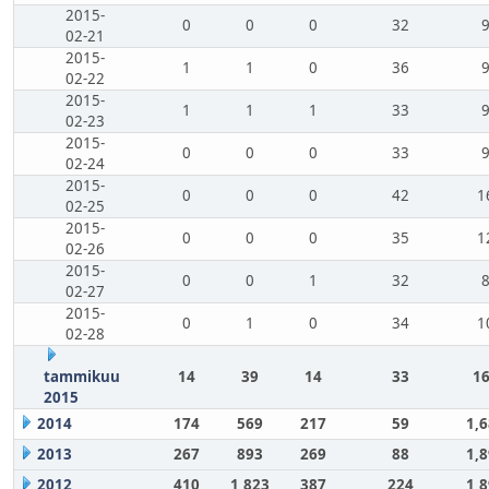
2015-
0
0
0
32
02-21
2015-
1
1
0
36
02-22
2015-
1
1
1
33
02-23
2015-
0
0
0
33
02-24
2015-
0
0
0
42
1
02-25
2015-
0
0
0
35
1
02-26
2015-
0
0
1
32
02-27
2015-
0
1
0
34
1
02-28
tammikuu
14
39
14
33
16
2015
2014
174
569
217
59
1,
2013
267
893
269
88
1,
2012
410
1,823
387
224
1,