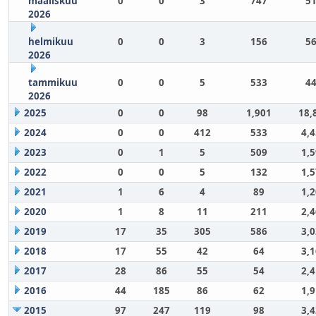
maaliskuu
0
0
3
747
51
2026
helmikuu
0
0
3
156
56
2026
tammikuu
0
0
5
533
44
2026
2025
0
0
98
1,901
18,
2024
0
0
412
533
4,
2023
0
1
5
509
1,
2022
0
0
5
132
1,
2021
1
6
4
89
1,
2020
1
8
11
211
2,
2019
17
35
305
586
3,
2018
17
55
42
64
3,
2017
28
86
55
54
2,
2016
44
185
86
62
1,
2015
97
247
119
98
3,