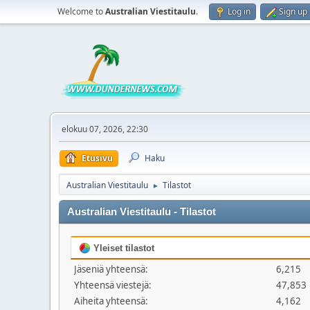
Welcome to
Australian Viestitaulu
.
Log in
Sign up
elokuu 07, 2026, 22:30
Etusivu
Haku
Australian Viestitaulu
Tilastot
►
Australian Viestitaulu - Tilastot
Yleiset tilastot
Jäseniä yhteensä:
6,215
Yhteensä viestejä:
47,853
Aiheita yhteensä:
4,162