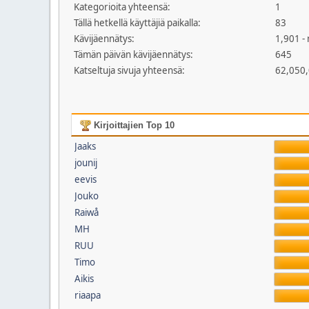
Kategorioita yhteensä:
1
Tällä hetkellä käyttäjiä paikalla:
83
Kävijäennätys:
1,901 -
Tämän päivän kävijäennätys:
645
Katseltuja sivuja yhteensä:
62,050
Kirjoittajien Top 10
Jaaks
jounij
eevis
Jouko
Raiwå
MH
RUU
Timo
Aikis
riaapa