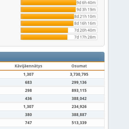
9d 6h 40m
9d 3h 19m
8d 21h 10m
8d 16h 16m
7d 20h 40m
7d 17h 28m
Kävijäennätys
Osumat
1,307
3,730,795
683
299,136
298
893,115
436
388,042
1,307
234,926
380
388,887
747
513,339