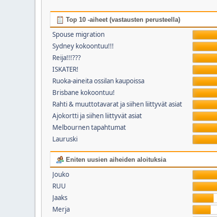
Top 10 -aiheet (vastausten perusteella)
Spouse migration
Sydney kokoontuu!!!
Reija!!!???
ISKATER!
Ruoka-aineita ossilan kaupoissa
Brisbane kokoontuu!
Rahti & muuttotavarat ja siihen liittyvät asiat
Ajokortti ja siihen liittyvät asiat
Melbournen tapahtumat
Lauruski
Eniten uusien aiheiden aloituksia
Jouko
RUU
Jaaks
Merja