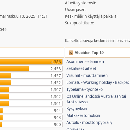
Alueita yhteensä:
Uusin jäsen:
 marraskuu 10, 2025, 11:31
Keskimäärin käyttäjiä paikalla:
Sukupuolitilasto:
,049
Katseltuja sivuja keskimäärin päiväss
Alueiden Top 10
Asuminen - eläminen
4,386
Sekalaiset aiheet
2,453
Viisumit - muuttaminen
1,457
Lomailu - Working holiday - Backpac
1,452
Työelämä - työnteko
1,307
Oz Online lähdössä Australiaan tai
1,302
Australiassa
1,301
Kysymyksiä
944
Matkakertomuksia
943
Autoilu - moottoripyöräily
900
Opiskelu -