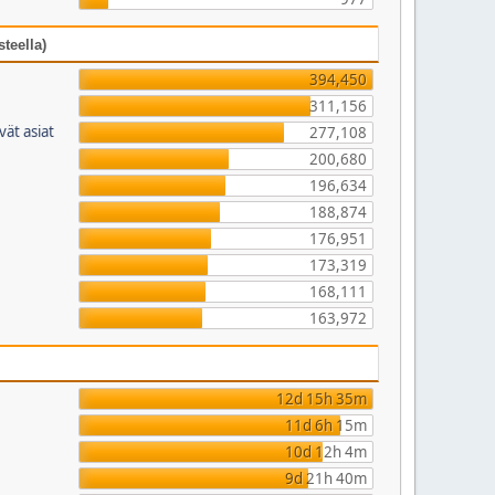
teella)
394,450
311,156
vät asiat
277,108
200,680
196,634
188,874
176,951
173,319
168,111
163,972
12d 15h 35m
11d 6h 15m
10d 12h 4m
9d 21h 40m