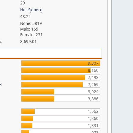
20
Heli Sjöberg
48.24
None: 5819
Male: 165
Female: 231
ä:
8,699.01
9,307
8,160
7,498
k
7,269
3,924
3,886
1,562
1,360
1,331
977