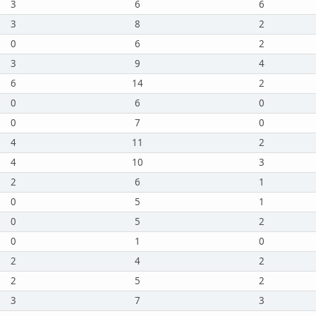
3
6
6
3
8
2
0
6
2
3
9
4
6
14
2
0
6
0
0
7
0
4
11
2
4
10
3
2
6
1
0
5
1
0
5
2
0
1
0
2
4
2
2
5
2
3
7
3