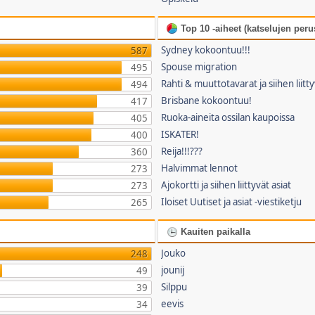
Top 10 -aiheet (katselujen perus
Sydney kokoontuu!!!
587
Spouse migration
495
Rahti & muuttotavarat ja siihen liitty
494
Brisbane kokoontuu!
417
Ruoka-aineita ossilan kaupoissa
405
ISKATER!
400
Reija!!!???
360
Halvimmat lennot
273
Ajokortti ja siihen liittyvät asiat
273
Iloiset Uutiset ja asiat -viestiketju
265
Kauiten paikalla
Jouko
248
jounij
49
Silppu
39
eevis
34