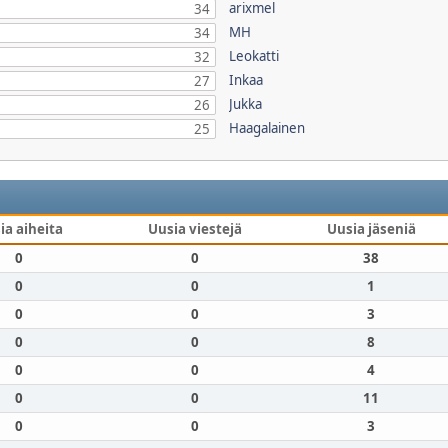
arixmel
34
MH
34
Leokatti
32
Inkaa
27
Jukka
26
Haagalainen
25
ia aiheita
Uusia viestejä
Uusia jäseniä
0
0
38
0
0
1
0
0
3
0
0
8
0
0
4
0
0
11
0
0
3