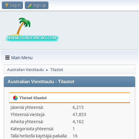
Log in
Sign up
Main Menu
Australian Viestitaulu
Tilastot
►
Australian Viestitaulu - Tilastot
Yleiset tilastot
Jäseniä yhteensä:
6,215
Yhteensä viestejä:
47,853
Aiheita yhteensä:
4,162
Kategorioita yhteensä:
1
Tällä hetkellä käyttäjiä paikalla:
16