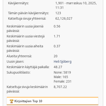
Kävijäennätys:
1,901 - marraskuu 10, 2025,
11:31
Tämän päivän kävijäennätys:
123
Katseltuja sivuja yhteensä:
62,126,027
Keskimäärin uusia jäseniä
0.56
päivässä:
Keskimäärin uusia viestejä
1.71
päivässä:
Keskimäärin uusia aiheita
0.37
päivässä:
Alueita yhteensä:
20
Uusin jäsen:
Heli Sjöberg
Keskimäärin käyttäjiä paikalla:
48.27
Sukupuolitilasto:
None: 5819
Male: 165
Female: 231
Katseltuja sivuja keskimäärin
8,707.22
päivässä:
Kirjoittajien Top 10