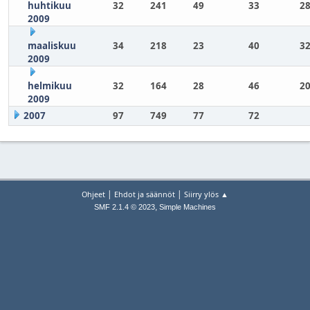
huhtikuu
32
241
49
33
28
2009
maaliskuu
34
218
23
40
32
2009
helmikuu
32
164
28
46
20
2009
2007
97
749
77
72
|
|
Ohjeet
Ehdot ja säännöt
Siirry ylös ▲
,
SMF 2.1.4 © 2023
Simple Machines