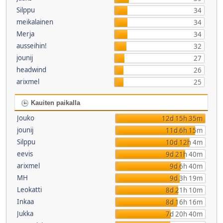
Silppu
34
meikalainen
34
Merja
34
ausseihin!
32
jounij
27
headwind
26
arixmel
25
Kauiten paikalla
Jouko
12d 15h 35m
jounij
11d 6h 15m
Silppu
10d 12h 4m
eevis
9d 21h 40m
arixmel
9d 6h 40m
MH
9d 3h 19m
Leokatti
8d 21h 10m
Inkaa
8d 16h 16m
Jukka
7d 20h 40m