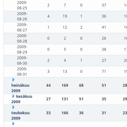
2009-
2
7
0
37
1
08-25
2009-
4
19
1
36
1
08-26
2009-
1
12
2
41
1
08-27
2009-
0
2
0
26
1
08-28
2009-
0
5
0
38
1
08-29
2009-
2
4
1
27
2
08-30
2009-
3
13
0
71
1
08-31
heinäkuu
44
169
68
51
28
2009
kesäkuu
27
131
51
35
29
2009
toukokuu
33
166
36
31
23
2009