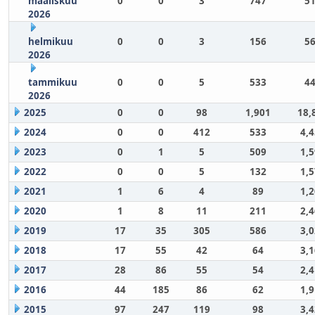
maaliskuu
0
0
3
747
51
2026
helmikuu
0
0
3
156
56
2026
tammikuu
0
0
5
533
44
2026
2025
0
0
98
1,901
18,
2024
0
0
412
533
4,
2023
0
1
5
509
1,
2022
0
0
5
132
1,
2021
1
6
4
89
1,
2020
1
8
11
211
2,
2019
17
35
305
586
3,
2018
17
55
42
64
3,
2017
28
86
55
54
2,
2016
44
185
86
62
1,
2015
97
247
119
98
3,