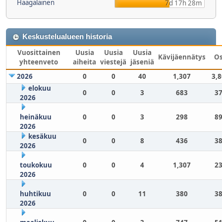
Haagalainen
7d 17h 28m
Keskustelualueen historia
Vuosittainen
Uusia
Uusia
Uusia
Kävijäennätys
O
yhteenveto
aiheita
viestejä
jäseniä
2026
0
0
40
1,307
3,
elokuu
0
0
3
683
37
2026
heinäkuu
0
0
3
298
89
2026
kesäkuu
0
0
8
436
38
2026
toukokuu
0
0
4
1,307
23
2026
huhtikuu
0
0
11
380
38
2026