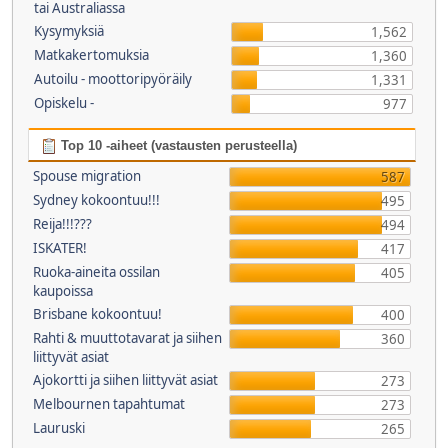
tai Australiassa
Kysymyksiä
1,562
Matkakertomuksia
1,360
Autoilu - moottoripyöräily
1,331
Opiskelu -
977
Top 10 -aiheet (vastausten perusteella)
Spouse migration
587
Sydney kokoontuu!!!
495
Reija!!!???
494
ISKATER!
417
Ruoka-aineita ossilan
405
kaupoissa
Brisbane kokoontuu!
400
Rahti & muuttotavarat ja siihen
360
liittyvät asiat
Ajokortti ja siihen liittyvät asiat
273
Melbournen tapahtumat
273
Lauruski
265