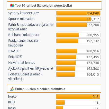
Top 10 -aiheet (katselujen perusteella)
Sydney kokoontuu!!!
394,840
Spouse migration
311,317
Rahti & muuttotavarat ja siihen
277,200
liittyvät asiat
Brisbane kokoontuu!
200,955
Ruoka-aineita ossilan
197,142
kaupoissa
ISKATER!
188,916
Reija!!!???
177,495
Halvimmat lennot
173,730
Ajokortti ja siihen liittyvät asiat
168,508
Iloiset Uutiset ja asiat -
164,015
viestiketju
Eniten uusien aiheiden aloituksia
Jouko
248
RUU
49
Jaaks
39