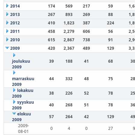
2014
174
569
217
59
1,
2013
267
893
269
88
1,
2012
410
1,823
387
224
1,
2011
458
2,279
606
56
2,
2010
615
2,867
738
91
2,
2009
420
2,367
489
129
3,
joulukuu
39
188
41
68
30
2009
marraskuu
44
332
48
75
28
2009
lokakuu
38
226
52
78
25
2009
syyskuu
40
268
51
78
36
2009
elokuu
57
264
42
129
49
2009
2009-
0
4
0
27
08-01