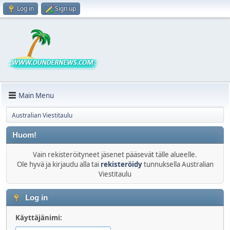
Log in
Sign up
Main Menu
Australian Viestitaulu
Huom!
Vain rekisteröityneet jäsenet pääsevät tälle alueelle.
Ole hyvä ja kirjaudu alla tai
rekisteröidy
tunnuksella Australian
Viestitaulu
Log in
Käyttäjänimi: