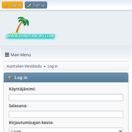
Log in
Sign up
Main Menu
Australian Viestitaulu
Log in
►
Log in
Käyttäjänimi:
Salasana:
Kirjautumisajan kesto: