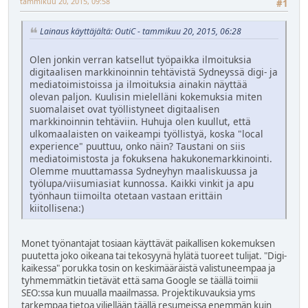
tammikuu 20, 2015, 09:58
#1
Lainaus käyttäjältä: OutiC - tammikuu 20, 2015, 06:28
Olen jonkin verran katsellut työpaikka ilmoituksia
digitaalisen markkinoinnin tehtävistä Sydneyssä digi- ja
mediatoimistoissa ja ilmoituksia ainakin näyttää
olevan paljon. Kuulisin mielelläni kokemuksia miten
suomalaiset ovat työllistyneet digitaalisen
markkinoinnin tehtäviin. Huhuja olen kuullut, että
ulkomaalaisten on vaikeampi työllistyä, koska "local
experience" puuttuu, onko näin? Taustani on siis
mediatoimistosta ja fokuksena hakukonemarkkinointi.
Olemme muuttamassa Sydneyhyn maaliskuussa ja
työlupa/viisumiasiat kunnossa. Kaikki vinkit ja apu
työnhaun tiimoilta otetaan vastaan erittäin
kiitollisena:)
Monet työnantajat tosiaan käyttävät paikallisen kokemuksen
puutetta joko oikeana tai tekosyynä hylätä tuoreet tulijat. "Digi-
kaikessa" porukka tosin on keskimääräistä valistuneempaa ja
tyhmemmätkin tietävät että sama Google se täällä toimii
SEO:ssa kun muualla maailmassa. Projektikuvauksia yms
tarkempaa tietoa viljellään täällä resumeissa enemmän kuin