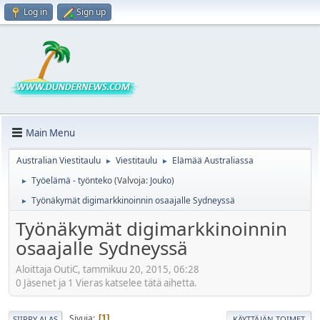
Log in
Sign up
Main Menu
Australian Viestitaulu
Viestitaulu
Elämää Australiassa
►
►
Työelämä - työnteko
(Valvoja:
Jouko
)
►
Työnäkymät digimarkkinoinnin osaajalle Sydneyssä
►
Työnäkymät digimarkkinoinnin
osaajalle Sydneyssä
Aloittaja OutiC, tammikuu 20, 2015, 06:28
0 Jäsenet ja 1 Vieras katselee tätä aihetta.
Sivuja
1
SIIRRY ALAS
KÄYTTÄJÄN TOIMET