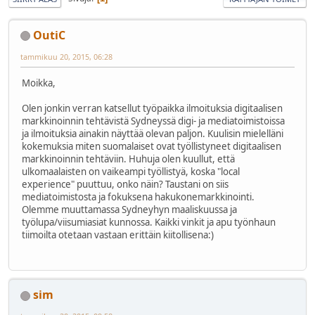
OutiC
tammikuu 20, 2015, 06:28
Moikka,
Olen jonkin verran katsellut työpaikka ilmoituksia digitaalisen
markkinoinnin tehtävistä Sydneyssä digi- ja mediatoimistoissa
ja ilmoituksia ainakin näyttää olevan paljon. Kuulisin mielelläni
kokemuksia miten suomalaiset ovat työllistyneet digitaalisen
markkinoinnin tehtäviin. Huhuja olen kuullut, että
ulkomaalaisten on vaikeampi työllistyä, koska "local
experience" puuttuu, onko näin? Taustani on siis
mediatoimistosta ja fokuksena hakukonemarkkinointi.
Olemme muuttamassa Sydneyhyn maaliskuussa ja
työlupa/viisumiasiat kunnossa. Kaikki vinkit ja apu työnhaun
tiimoilta otetaan vastaan erittäin kiitollisena:)
sim