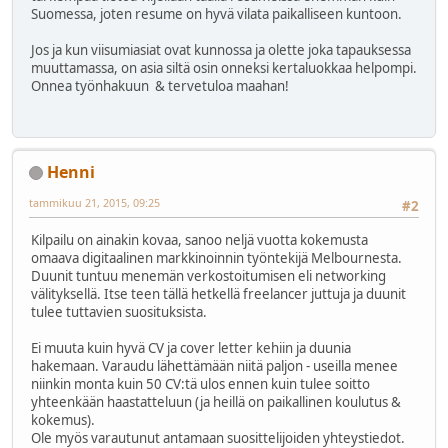
Suomessa, joten resume on hyvä vilata paikalliseen kuntoon.
Jos ja kun viisumiasiat ovat kunnossa ja olette joka tapauksessa
muuttamassa, on asia siltä osin onneksi kertaluokkaa helpompi.
Onnea työnhakuun & tervetuloa maahan!
Henni
tammikuu 21, 2015, 09:25
#2
Kilpailu on ainakin kovaa, sanoo neljä vuotta kokemusta
omaava digitaalinen markkinoinnin työntekijä Melbournesta.
Duunit tuntuu menemän verkostoitumisen eli networking
välityksellä. Itse teen tällä hetkellä freelancer juttuja ja duunit
tulee tuttavien suosituksista.
Ei muuta kuin hyvä CV ja cover letter kehiin ja duunia
hakemaan. Varaudu lähettämään niitä paljon - useilla menee
niinkin monta kuin 50 CV:tä ulos ennen kuin tulee soitto
yhteenkään haastatteluun (ja heillä on paikallinen koulutus &
kokemus).
Ole myös varautunut antamaan suosittelijoiden yhteystiedot.