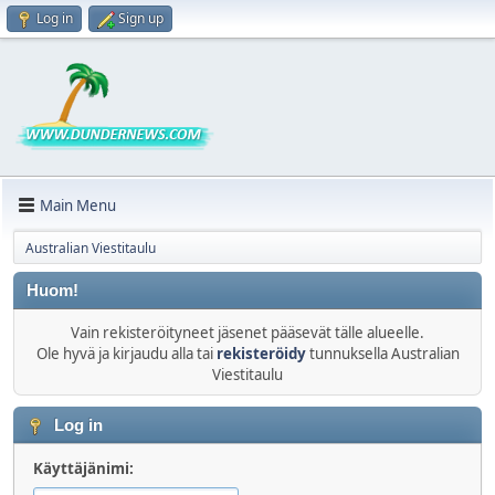
Log in
Sign up
Main Menu
Australian Viestitaulu
Huom!
Vain rekisteröityneet jäsenet pääsevät tälle alueelle.
Ole hyvä ja kirjaudu alla tai
rekisteröidy
tunnuksella Australian
Viestitaulu
Log in
Käyttäjänimi: