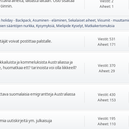
tavia aiheita, laidasta laitaan. Osio sisältää
Viestit: 2
röinnin.
Aiheet: 1
 holiday - Backpack
Asuminen - eläminen
Sekalaiset aiheet
Viisumit - muuttam
mien sääntöjen nurkka
Kysymyksiä
Mielipide Kyselyt
Matkakertomuksia
Viestit: 531
äjät voivat postittaa palstalle.
Aiheet: 171
ikkailuista ja kommeluksista Australiassa ja
Viestit: 370
 huomatkaa ett? tarinoista voi olla liikkeell?
Aiheet: 29
kettava suomalaisia emigrantteja Australiassa
Viestit: 430
Aiheet: 153
Viestit: 195
mia uutiskirjeitä ym. julkaisuja
Aiheet: 110