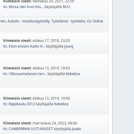
Viimeisin viesti:
heinäkuu 20, 2021, 22:59
Vs: Missä olet Arvo Kiis...
käyttäjältä
RUU
inen
Autoilu - moottoripyöräily
Työelämä - työnteko
Oz Online
Viimeisin viesti:
elokuu 17, 2019, 23:20
Vs: Etsin enoani Aatto H...
käyttäjältä
jounij
Viimeisin viesti:
elokuu 13, 2019, 19:03
Vs: Ulkosuomalaisen tari...
käyttäjältä
Kebebza
Viimeisin viesti:
elokuu 13, 2019, 19:06
Vs: Rippikoulu 2012
käyttäjältä
Kebebza
Viimeisin viesti:
marraskuu 24, 2023, 08:06
Vs: CANBERRAN UUTUKAISET
käyttäjältä
Jouko