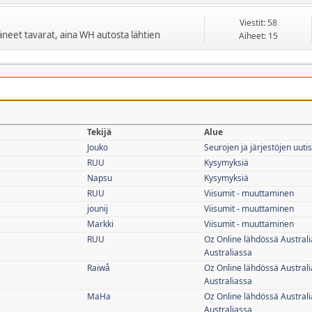
Viestit: 58
ääneet tavarat, aina WH autosta lähtien
Aiheet: 15
Tekijä
Alue
Jouko
Seurojen ja järjestöjen uutis
RUU
Kysymyksiä
Napsu
Kysymyksiä
RUU
Viisumit - muuttaminen
jounij
Viisumit - muuttaminen
Markki
Viisumit - muuttaminen
RUU
Oz Online lähdössä Australi
Australiassa
Raiwå
Oz Online lähdössä Australi
Australiassa
MaHa
Oz Online lähdössä Australi
Australiassa