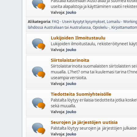
Palstalla käsitellään Australiaa ja Suomea kosket
useita alapalstoja ja käyttäminen vaatii rekiste
Valvoja:
Jouko
Alikategoria
FAQ - Usein kysytyt kysymykset
Lomailu - Working
lähdössä Australiaan tai Australiassa
Opiskelu -
Kirjoittamatto
Lukijoiden Ilmoitustaulu
Lukijoiden ilmoitustaulu, rekisteröityneet käytt
Valvoja:
Jouko
Siirtolaistarinoita
Siirtolaistarinoita suomalaisten siirtolaisten se
muualla. L?het? oma tai kuulemasi tarina t?nne,
useampia versioita.
Valvoja:
Jouko
Tiedotteita Suomiyhteisölle
Palstalta löytyy erilaisia tiedotteita jotka kos
sekä muualla.
Valvoja:
Jouko
Seurojen ja järjestöjen uutisia
Palstalta löytyy seurojen ja järjestöjen julkaise
Valvoja:
Jouko