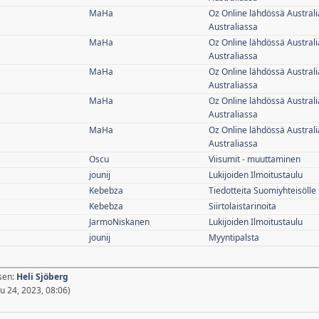
MaHa
Oz Online lähdössä Australi
Australiassa
MaHa
Oz Online lähdössä Australi
Australiassa
MaHa
Oz Online lähdössä Australi
Australiassa
MaHa
Oz Online lähdössä Australi
Australiassa
MaHa
Oz Online lähdössä Australi
Australiassa
Oscu
Viisumit - muuttaminen
jounij
Lukijoiden Ilmoitustaulu
Kebebza
Tiedotteita Suomiyhteisölle
Kebebza
Siirtolaistarinoita
JarmoNiskanen
Lukijoiden Ilmoitustaulu
jounij
Myyntipalsta
äsen:
Heli Sjöberg
 24, 2023, 08:06)