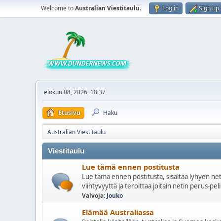
Welcome to
Australian Viestitaulu
.
Log in
Sign up
elokuu 08, 2026, 18:37
Etusivu
Haku
Australian Viestitaulu
Viestitaulu
Lue tämä ennen postitusta
Lue tämä ennen postitusta, sisältää lyhyen nett
viihtyvyyttä ja teroittaa joitain netin perus-pel
Valvoja:
Jouko
Elämää Australiassa