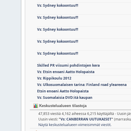
Vs: Sydney kokoontuu!!!
Vs: Sydney kokoontuu!!!
Vs: Sydney kokoontuu!!!
Vs: Sydney kokoontuu!!!
Vs: Sydney kokoontuu!!!
Skilled PR viisumi pohdintojen kera
Vs: Etsin enoani Aatto Holopaista
Vs: Rippikoulu 2012
Vs: Ulkosuomalaisen tarina: Finland road yleareena
Etsin enoani Aatto Holopaista
Vs: Suomalaisia DVD:itä kaupan
Keskustelualueen tilastoja
47,853 viestiä 4,162 aiheessa 6,215 käyttäjältä - Uusin j
Uusin viesti:
"
Vs: CANBERRAN UUTUKAISET
"
(marraskuu
Näytä keskustelualueen viimeisimmät viestit.