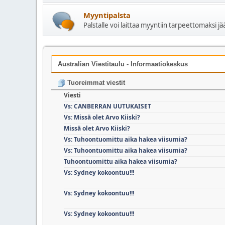
Myyntipalsta
Palstalle voi laittaa myyntiin tarpeettomaksi j
Australian Viestitaulu - Informaatiokeskus
Tuoreimmat viestit
Viesti
Vs: CANBERRAN UUTUKAISET
Vs: Missä olet Arvo Kiiski?
Missä olet Arvo Kiiski?
Vs: Tuhoontuomittu aika hakea viisumia?
Vs: Tuhoontuomittu aika hakea viisumia?
Tuhoontuomittu aika hakea viisumia?
Vs: Sydney kokoontuu!!!
Vs: Sydney kokoontuu!!!
Vs: Sydney kokoontuu!!!