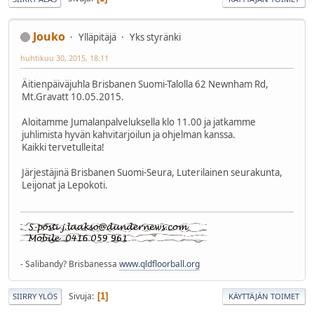
Jouko
Ylläpitäjä
Yks styränki
huhtikuu 30, 2015, 18:11
Äitienpäiväjuhla Brisbanen Suomi-Talolla 62 Newnham Rd,
Mt.Gravatt 10.05.2015.
Aloitamme Jumalanpalveluksella klo 11.00 ja jatkamme
juhlimista hyvän kahvitarjoilun ja ohjelman kanssa.
Kaikki tervetulleita!
Järjestäjinä Brisbanen Suomi-Seura, Luterilainen seurakunta,
Leijonat ja Lepokoti.
- Salibandy? Brisbanessa
www.qldfloorball.org
Sivuja
1
SIIRRY YLÖS
KÄYTTÄJÄN TOIMET