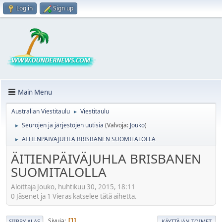
Log in
Sign up
Main Menu
Australian Viestitaulu
Viestitaulu
►
Seurojen ja järjestöjen uutisia
(Valvoja:
Jouko
)
►
ÄITIENPÄIVÄJUHLA BRISBANEN SUOMITALOLLA
►
ÄITIENPÄIVÄJUHLA BRISBANEN
SUOMITALOLLA
Aloittaja Jouko, huhtikuu 30, 2015, 18:11
0 Jäsenet ja 1 Vieras katselee tätä aihetta.
Sivuja
1
SIIRRY ALAS
KÄYTTÄJÄN TOIMET