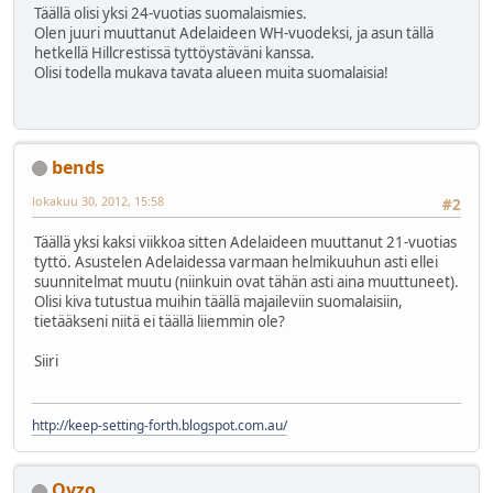
Täällä olisi yksi 24-vuotias suomalaismies.
Olen juuri muuttanut Adelaideen WH-vuodeksi, ja asun tällä
hetkellä Hillcrestissä tyttöystäväni kanssa.
Olisi todella mukava tavata alueen muita suomalaisia!
bends
lokakuu 30, 2012, 15:58
#2
Täällä yksi kaksi viikkoa sitten Adelaideen muuttanut 21-vuotias
tyttö. Asustelen Adelaidessa varmaan helmikuuhun asti ellei
suunnitelmat muutu (niinkuin ovat tähän asti aina muuttuneet).
Olisi kiva tutustua muihin täällä majaileviin suomalaisiin,
tietääkseni niitä ei täällä liiemmin ole?
Siiri
http://keep-setting-forth.blogspot.com.au/
Oyzo