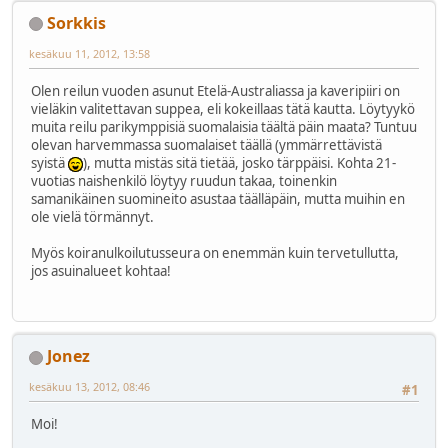
Sorkkis
kesäkuu 11, 2012, 13:58
Olen reilun vuoden asunut Etelä-Australiassa ja kaveripiiri on
vieläkin valitettavan suppea, eli kokeillaas tätä kautta. Löytyykö
muita reilu parikymppisiä suomalaisia täältä päin maata? Tuntuu
olevan harvemmassa suomalaiset täällä (ymmärrettävistä
syistä
), mutta mistäs sitä tietää, josko tärppäisi. Kohta 21-
vuotias naishenkilö löytyy ruudun takaa, toinenkin
samanikäinen suomineito asustaa täälläpäin, mutta muihin en
ole vielä törmännyt.
Myös koiranulkoilutusseura on enemmän kuin tervetullutta,
jos asuinalueet kohtaa!
Jonez
kesäkuu 13, 2012, 08:46
#1
Moi!