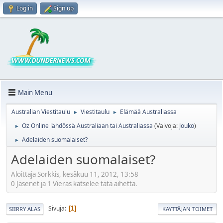
Log in
Sign up
Main Menu
Australian Viestitaulu
Viestitaulu
Elämää Australiassa
►
►
Oz Online lähdössä Australiaan tai Australiassa
(Valvoja:
Jouko
)
►
Adelaiden suomalaiset?
►
Adelaiden suomalaiset?
Aloittaja Sorkkis, kesäkuu 11, 2012, 13:58
0 Jäsenet ja 1 Vieras katselee tätä aihetta.
Sivuja
1
SIIRRY ALAS
KÄYTTÄJÄN TOIMET