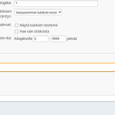
ttäjältä:
uloksien
ärjestys:
alinnat:
Näytä tulokset viesteinä
Hae vain otsikoista
stin ikä:
Aikajaksolla
-
päivää