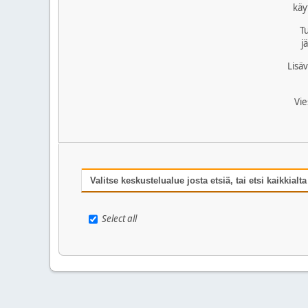
käy
T
j
Lisäv
Vie
Valitse keskustelualue josta etsiä, tai etsi kaikkialta
Select all