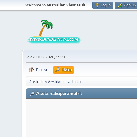
Welcome to
Australian Viestitaulu
.
Log in
Sign up
elokuu 08, 2026, 15:21
Etusivu
Haku
Australian Viestitaulu
Haku
►
Aseta hakuparametrit