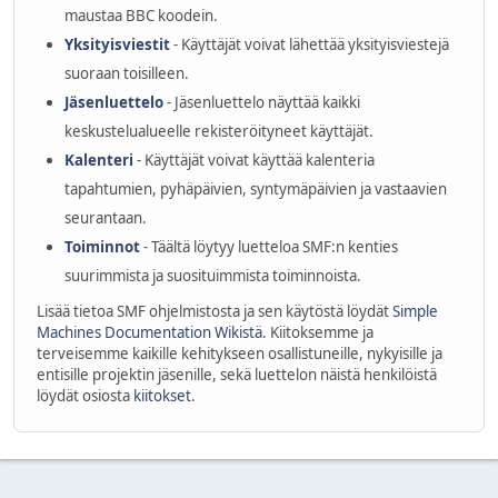
maustaa BBC koodein.
Yksityisviestit
- Käyttäjät voivat lähettää yksityisviestejä
suoraan toisilleen.
Jäsenluettelo
- Jäsenluettelo näyttää kaikki
keskustelualueelle rekisteröityneet käyttäjät.
Kalenteri
- Käyttäjät voivat käyttää kalenteria
tapahtumien, pyhäpäivien, syntymäpäivien ja vastaavien
seurantaan.
Toiminnot
- Täältä löytyy luetteloa SMF:n kenties
suurimmista ja suosituimmista toiminnoista.
Lisää tietoa SMF ohjelmistosta ja sen käytöstä löydät
Simple
Machines Documentation Wikistä
. Kiitoksemme ja
terveisemme kaikille kehitykseen osallistuneille, nykyisille ja
entisille projektin jäsenille, sekä luettelon näistä henkilöistä
löydät osiosta
kiitokset
.