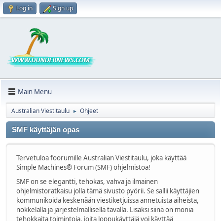
Log in
Sign up
Main Menu
Australian Viestitaulu
Ohjeet
►
SMF käyttäjän opas
Tervetuloa foorumille Australian Viestitaulu, joka käyttää
Simple Machines® Forum (SMF) ohjelmistoa!
SMF on se elegantti, tehokas, vahva ja ilmainen
ohjelmistoratkaisu jolla tämä sivusto pyörii. Se sallii käyttäjien
kommunikoida keskenään viestiketjuissa annetuista aiheista,
nokkelalla ja järjestelmällisellä tavalla. Lisäksi siinä on monia
tehokkaita toimintoja, joita loppukäyttäjä voi käyttää