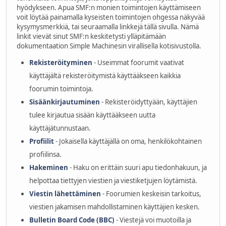
hyödykseen. Apua SMF:n monien toimintojen käyttämiseen
voit löytää painamalla kyseisten toimintojen ohgessa näkyvää
kysymysmerkkiä, tai seuraamalla linkkejä tällä sivulla. Nämä
linkit vievät sinut SMF:n keskitetysti ylläpitämään
dokumentaation Simple Machinesin virallisella kotisivustolla.
Rekisteröityminen
- Useimmat foorumit vaativat
käyttäjältä rekisteröitymistä käyttääkseen kaikkia
foorumin toimintoja.
Sisäänkirjautuminen
- Rekisteröidyttyään, käyttäjien
tulee kirjautua sisään käyttääkseen uutta
käyttäjätunnustaan.
Profiilit
- Jokaisella käyttäjällä on oma, henkilökohtainen
profiilinsa.
Hakeminen
- Haku on erittäin suuri apu tiedonhakuun, ja
helpottaa tiettyjen viestien ja viestiketjujen löytämistä.
Viestin lähettäminen
- Foorumien keskeisin tarkoitus,
viestien jakamisen mahdollistaminen käyttäjien kesken.
Bulletin Board Code (BBC)
- Viestejä voi muotoilla ja