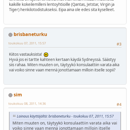
kaikille kokeilemilleni lentoyhtioille (Qantas, Jetstar, Virgin ja
Tiger) henkilotodistukseksi. Eipa aina ole edes sita kyselleet.
brisbaneturku
toukokuu 07, 2011, 15:57
#3
Kiitos vastauksista!
Hyvä jos ei tartte kahteen kertaan käydä Sydneyssä. Säästyy
siis rahaa. Miten muuten on, täytyykö konsulaattiin varata aika
vai voiko sinne vaan mennä jonottamaan milloin itselle sopii?
sim
toukokuu 08, 2011, 14:36
#4
Lainaus käyttäjältä: brisbaneturku - toukokuu 07, 2011, 15:57
Miten muuten on, täytyykö konsulaattiin varata aika vai
voiko sinne vaan mennä jonottamaan milloin itselle