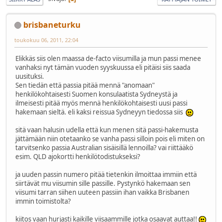
brisbaneturku
toukokuu 06, 2011, 22:04
Elikkäs siis olen maassa de-facto viisumilla ja mun passi menee
vanhaksi nyt tämän vuoden syyskuussa eli pitäisi siis saada
uusituksi.
Sen tiedän että passia pitää mennä "anomaan"
henkilökohtaisesti Suomen konsulaatista Sydneystä ja
ilmeisesti pitää myös mennä henkilökohtaisesti uusi passi
hakemaan sieltä. eli kaksi reissua Sydneyyn tiedossa siis
sitä vaan halusin udella että kun menen sitä passi-hakemusta
jättämään niin otetaanko se vanha passi silloin pois eli miten on
tarvitsenko passia Australian sisäisillä lennoilla? vai riittääkö
esim. QLD ajokortti henkilötodistukseksi?
ja uuden passin numero pitää tietenkin ilmoittaa immiin että
siirtävät mu viisumin sille passille. Pystynkö hakemaan sen
viisumi tarran siihen uuteen passiin ihan vaikka Brisbanen
immin toimistolta?
kiitos vaan hurjasti kaikille viisaammille jotka osaavat auttaa!!