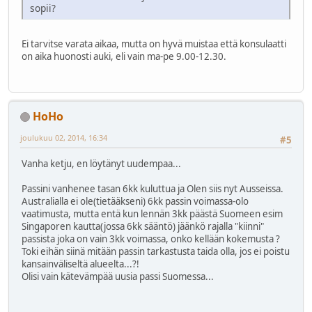
sopii?
Ei tarvitse varata aikaa, mutta on hyvä muistaa että konsulaatti
on aika huonosti auki, eli vain ma-pe 9.00-12.30.
HoHo
joulukuu 02, 2014, 16:34
#5
Vanha ketju, en löytänyt uudempaa...
Passini vanhenee tasan 6kk kuluttua ja Olen siis nyt Ausseissa.
Australialla ei ole(tietääkseni) 6kk passin voimassa-olo
vaatimusta, mutta entä kun lennän 3kk päästä Suomeen esim
Singaporen kautta(jossa 6kk sääntö) jäänkö rajalla "kiinni"
passista joka on vain 3kk voimassa, onko kellään kokemusta ?
Toki eihän siinä mitään passin tarkastusta taida olla, jos ei poistu
kansainväliseltä alueelta...?!
Olisi vain kätevämpää uusia passi Suomessa...