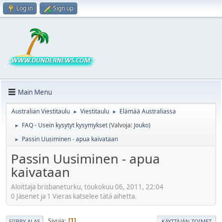
Log in
Sign up
Main Menu
Australian Viestitaulu
Viestitaulu
Elämää Australiassa
►
►
FAQ - Usein kysytyt kysymykset
(Valvoja:
Jouko
)
►
Passin Uusiminen - apua kaivataan
►
Passin Uusiminen - apua
kaivataan
Aloittaja brisbaneturku, toukokuu 06, 2011, 22:04
0 Jäsenet ja 1 Vieras katselee tätä aihetta.
Sivuja
1
SIIRRY ALAS
KÄYTTÄJÄN TOIMET