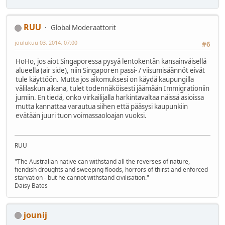
RUU
Global Moderaattorit
joulukuu 03, 2014, 07:00
#6
HoHo, jos aiot Singaporessa pysyä lentokentän kansainväisellä
alueella (air side), niin Singaporen passi- / viisumisäännöt eivät
tule käyttöön. Mutta jos aikomuksesi on käydä kaupungilla
välilaskun aikana, tulet todennäköisesti jäämään Immigrationiin
jumiin. En tiedä, onko virkailijalla harkintavaltaa näissä asioissa
mutta kannattaa varautua siihen että pääsysi kaupunkiin
evätään juuri tuon voimassaoloajan vuoksi.
RUU
"The Australian native can withstand all the reverses of nature,
fiendish droughts and sweeping floods, horrors of thirst and enforced
starvation - but he cannot withstand civilisation."
Daisy Bates
jounij