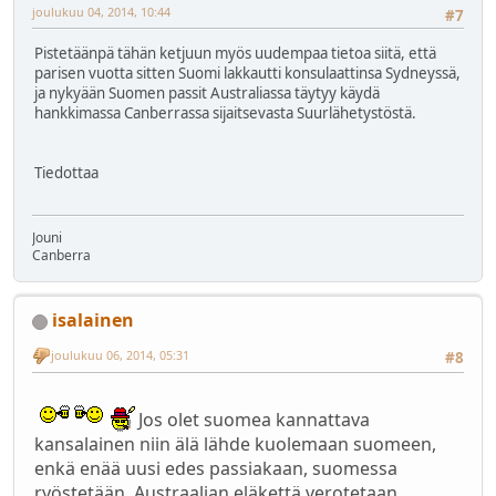
joulukuu 04, 2014, 10:44
#7
Pistetäänpä tähän ketjuun myös uudempaa tietoa siitä, että
parisen vuotta sitten Suomi lakkautti konsulaattinsa Sydneyssä,
ja nykyään Suomen passit Australiassa täytyy käydä
hankkimassa Canberrassa sijaitsevasta Suurlähetystöstä.
Tiedottaa
Jouni
Canberra
isalainen
joulukuu 06, 2014, 05:31
#8
Jos olet suomea kannattava
kansalainen niin älä lähde kuolemaan suomeen,
enkä enää uusi edes passiakaan, suomessa
ryöstetään, Austraalian eläkettä verotetaan