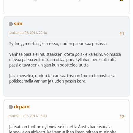
sim
toukokuu 06, 2011, 22:10
#1
Sydneyyn riittää yksi reissu, uuden passin saa postissa.
Vanhaa passia ei muistaakseni oteta pois - eikä esim. voimassa
olevaa passia voitaisikaan ottaa pois, kyllähän henkilöllä olisi
passi oltava senkin ajan kun odottelee uutta.
Ja viimeiseksi, uuden tarran saa tosiaan Immin toimistoissa
poikkeamalla vanhan ja uuden passin kera.
drpain
toukokuu 07, 2011, 15:43
#2
Ja lisataan tuohon nyt viela sekin, etta Australian sisaisilla
lennoilla on ajokortti kelvannut ihan ilman mitaan mutinoita