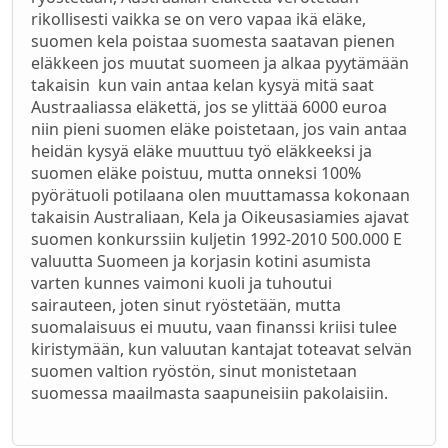
rikollisesti vaikka se on vero vapaa ikä eläke,
suomen kela poistaa suomesta saatavan pienen
eläkkeen jos muutat suomeen ja alkaa pyytämään
takaisin kun vain antaa kelan kysyä mitä saat
Austraaliassa eläkettä, jos se ylittää 6000 euroa
niin pieni suomen eläke poistetaan, jos vain antaa
heidän kysyä eläke muuttuu työ eläkkeeksi ja
suomen eläke poistuu, mutta onneksi 100%
pyörätuoli potilaana olen muuttamassa kokonaan
takaisin Australiaan, Kela ja Oikeusasiamies ajavat
suomen konkurssiin kuljetin 1992-2010 500.000 E
valuutta Suomeen ja korjasin kotini asumista
varten kunnes vaimoni kuoli ja tuhoutui
sairauteen, joten sinut ryöstetään, mutta
suomalaisuus ei muutu, vaan finanssi kriisi tulee
kiristymään, kun valuutan kantajat toteavat selvän
suomen valtion ryöstön, sinut monistetaan
suomessa maailmasta saapuneisiin pakolaisiin.