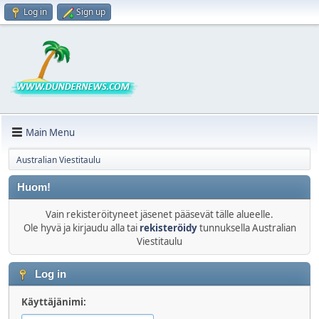
Log in
Sign up
Main Menu
Australian Viestitaulu
Huom!
Vain rekisteröityneet jäsenet pääsevät tälle alueelle.
Ole hyvä ja kirjaudu alla tai
rekisteröidy
tunnuksella Australian
Viestitaulu
Log in
Käyttäjänimi: