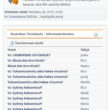
tavarat, aina WH autosta lähtien
Viimeisin viesti:
heinäkuu 28, 2019, 22:02
Vs: Suomalaisia DVD:itä ...
käyttäjältä
jounij
Australian Viestitaulu - Informaatiokeskus
Tuoreimmat viestit
Viesti
Tekijä
Vs: CANBERRAN UUTUKAISET
Jouko
Vs: Missä olet Arvo Kiiski?
RUU
Missä olet Arvo Kiiski?
Napsu
Vs: Tuhoontuomittu aika hakea viisumia?
RUU
Vs: Tuhoontuomittu aika hakea viisumia?
jounij
Tuhoontuomittu aika hakea viisumia?
Markki
Vs: Sydney kokoontuu!!!
RUU
Vs: Sydney kokoontuu!!!
Raiwå
Vs: Sydney kokoontuu!!!
MaHa
Vs: Sydney kokoontuu!!!
MaHa
Vs: Sydney kokoontuu!!!
MaHa