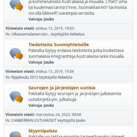
ja kommeluksista Australiassa ja muualla. L?het? oma
tai kuulemasi tarina t?nne, huomatkaa ett? tarinoista
voi olla liikkeell? useampia versioita.
Valvoja:
Jouko
Viimeisin viesti:
elokuu 13, 2019, 19:03
Vs: Ulkosuomalaisen tari...
käyttäjältä
Kebebza
Tiedotteita Suomiyhteisölle
Palstalta löytyy erilaisia tiedotteita jotka koskettava
suomalaisia emigrantteja Australiassa sekä muualla.
Valvoja:
Jouko
Viimeisin viesti:
elokuu 13, 2019, 19:06
Vs: Rippikoulu 2012
käyttäjältä
Kebebza
Seurojen ja järjestöjen uutisia
Palstalta löytyy seurojen ja järjestöjen julkaisemia
uutiskirjeitä ym. julkaisuja
Valvoja:
Jouko
Viimeisin viesti:
marraskuu 24, 2023, 08:06
Vs: CANBERRAN UUTUKAISET
käyttäjältä
Jouko
Myyntipalsta
Palstalle voi laittaa myyntiin tarpeettomaksi jääneet