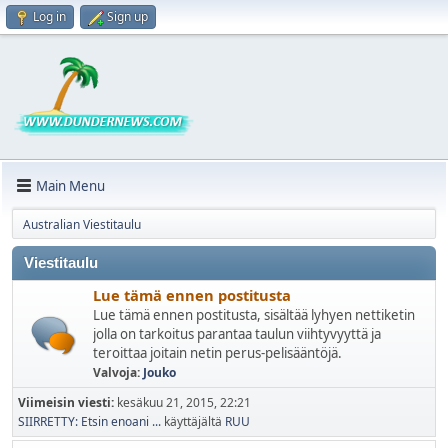
Log in
Sign up
Main Menu
Australian Viestitaulu
Viestitaulu
Lue tämä ennen postitusta
Lue tämä ennen postitusta, sisältää lyhyen nettiketin
jolla on tarkoitus parantaa taulun viihtyvyyttä ja
teroittaa joitain netin perus-pelisääntöjä.
Valvoja:
Jouko
Viimeisin viesti:
kesäkuu 21, 2015, 22:21
SIIRRETTY: Etsin enoani ...
käyttäjältä
RUU