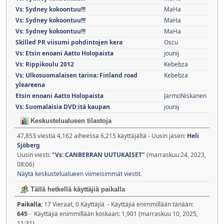
Vs: Sydney kokoontuu!!!
MaHa
Vs: Sydney kokoontuu!!!
MaHa
Vs: Sydney kokoontuu!!!
MaHa
Skilled PR viisumi pohdintojen kera
Oscu
Vs: Etsin enoani Aatto Holopaista
jounij
Vs: Rippikoulu 2012
Kebebza
Vs: Ulkosuomalaisen tarina: Finland road
Kebebza
yleareena
Etsin enoani Aatto Holopaista
JarmoNiskanen
Vs: Suomalaisia DVD:itä kaupan
jounij
Keskustelualueen tilastoja
47,853 viestiä 4,162 aiheessa 6,215 käyttäjältä - Uusin jäsen:
Heli
Sjöberg
Uusin viesti:
"
Vs: CANBERRAN UUTUKAISET
"
(marraskuu 24, 2023,
08:06)
Näytä keskustelualueen viimeisimmät viestit.
Tällä hetkellä käyttäjiä paikalla
Paikalla:
17 Vieraat, 0 Käyttäjiä - Käyttäjiä enimmillään tänään:
645
- Käyttäjiä enimmillään koskaan: 1,901 (marraskuu 10, 2025,
11:31)