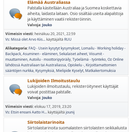
Elämää Australiassa
Palstalla käsitellään Australiaa ja Suomea koskettavia
aiheita, laidasta laitaan. Osio sisältää useita alapalstoja
ja käyttäminen vaatii rekisteröinnin.
Valvoja:
Jouko
Viimeisin viesti:
heinäkuu 20, 2021, 22:59
Vs: Missä olet Arvo Kiis...
käyttäjältä
RUU
Alikategoria
FAQ - Usein kysytyt kysymykset
Lomailu - Working holiday -
Backpack
Asuminen - eläminen
Sekalaiset aiheet
Viisumit -
muuttaminen
Autoilu - moottoripyöräily
Työelämä - työnteko
Oz Online
lähdössä Australiaan tai Australiassa
Opiskelu -
Kirjoittamattomien
sääntöjen nurkka
Kysymyksiä
Mielipide Kyselyt
Matkakertomuksia
Lukijoiden Ilmoitustaulu
Lukijoiden ilmoitustaulu, rekisteröityneet käyttäjät
voivat postittaa palstalle.
Valvoja:
Jouko
Viimeisin viesti:
elokuu 17, 2019, 23:20
Vs: Etsin enoani Aatto H...
käyttäjältä
jounij
Siirtolaistarinoita
Siirtolaistarinoita suomalaisten siirtolaisten seikkailuista