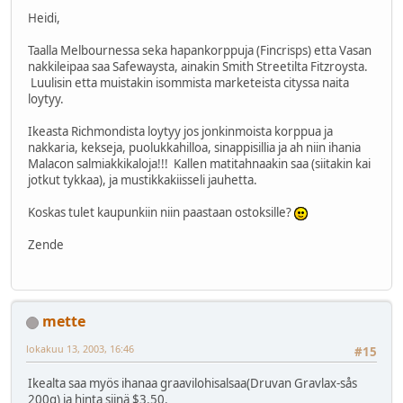
Heidi,
Taalla Melbournessa seka hapankorppuja (Fincrisps) etta Vasan
nakkileipaa saa Safewaysta, ainakin Smith Streetilta Fitzroysta.
Luulisin etta muistakin isommista marketeista cityssa naita
loytyy.
Ikeasta Richmondista loytyy jos jonkinmoista korppua ja
nakkaria, kekseja, puolukkahilloa, sinappisillia ja ah niin ihania
Malacon salmiakkikaloja!!! Kallen matitahnaakin saa (siitakin kai
jotkut tykkaa), ja mustikkakiisseli jauhetta.
Koskas tulet kaupunkiin niin paastaan ostoksille?
Zende
mette
lokakuu 13, 2003, 16:46
#15
Ikealta saa myös ihanaa graavilohisalsaa(Druvan Gravlax-sås
200g) ja hinta siinä $3.50.