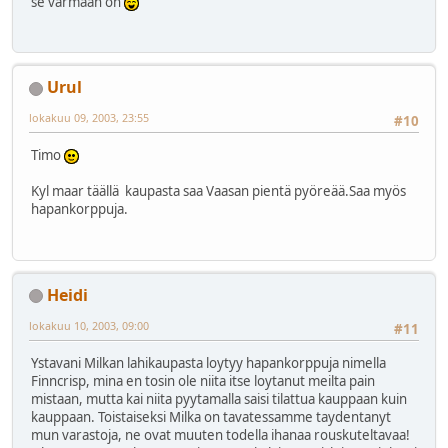
se varmaan on
Urul
lokakuu 09, 2003, 23:55
#10
Timo
Kyl maar täällä kaupasta saa Vaasan pientä pyöreää.Saa myös
hapankorppuja.
Heidi
lokakuu 10, 2003, 09:00
#11
Ystavani Milkan lahikaupasta loytyy hapankorppuja nimella
Finncrisp, mina en tosin ole niita itse loytanut meilta pain
mistaan, mutta kai niita pyytamalla saisi tilattua kauppaan kuin
kauppaan. Toistaiseksi Milka on tavatessamme taydentanyt
mun varastoja, ne ovat muuten todella ihanaa rouskuteltavaa!