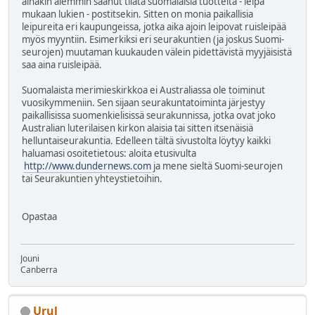
ainakin aiemmin saanut tilata suomalaisia tuotteita - leipä
mukaan lukien - postitsekin. Sitten on monia paikallisia
leipureita eri kaupungeissa, jotka aika ajoin leipovat ruisleipää
myös myyntiin. Esimerkiksi eri seurakuntien (ja joskus Suomi-
seurojen) muutaman kuukauden välein pidettävistä myyjäisistä
saa aina ruisleipää.
Suomalaista merimieskirkkoa ei Australiassa ole toiminut
vuosikymmeniin. Sen sijaan seurakuntatoiminta järjestyy
paikallisissa suomenkielisissä seurakunnissa, jotka ovat joko
Australian luterilaisen kirkon alaisia tai sitten itsenäisiä
helluntaiseurakuntia. Edelleen tältä sivustolta löytyy kaikki
haluamasi osoitetietous: aloita etusivulta
http://www.dundernews.com
ja mene sieltä Suomi-seurojen
tai Seurakuntien yhteystietoihin.
Opastaa
Jouni
Canberra
Urul