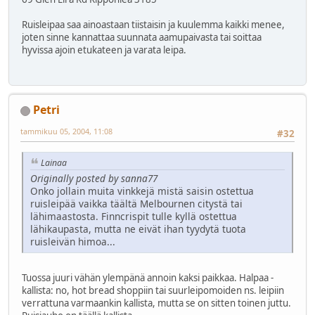
Ruisleipaa saa ainoastaan tiistaisin ja kuulemma kaikki menee,
joten sinne kannattaa suunnata aamupaivasta tai soittaa
hyvissa ajoin etukateen ja varata leipa.
Petri
tammikuu 05, 2004, 11:08
#32
Lainaa
Originally posted by sanna77
Onko jollain muita vinkkejä mistä saisin ostettua
ruisleipää vaikka täältä Melbournen citystä tai
lähimaastosta. Finncrispit tulle kyllä ostettua
lähikaupasta, mutta ne eivät ihan tyydytä tuota
ruisleivän himoa...
Tuossa juuri vähän ylempänä annoin kaksi paikkaa. Halpaa -
kallista: no, hot bread shoppiin tai suurleipomoiden ns. leipiin
verrattuna varmaankin kallista, mutta se on sitten toinen juttu.