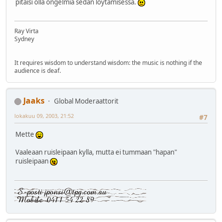
pitäisi olla ongelmia sedän löytämisessä.
Ray Virta
Sydney
It requires wisdom to understand wisdom: the music is nothing if the
audience is deaf.
Jaaks
Global Moderaattorit
lokakuu 09, 2003, 21:52
#7
Mette
Vaaleaan ruisleipaan kylla, mutta ei tummaan "hapan"
ruisleipaan