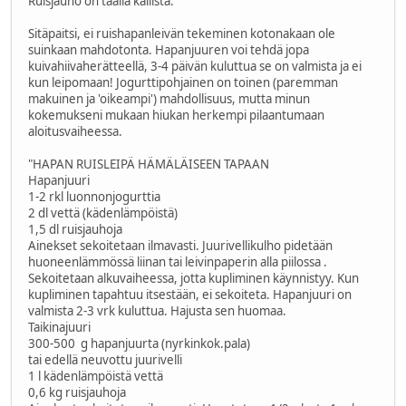
Ruisjauho on täällä kallista.
Sitäpaitsi, ei ruishapanleivän tekeminen kotonakaan ole
suinkaan mahdotonta. Hapanjuuren voi tehdä jopa
kuivahiivaherätteellä, 3-4 päivän kuluttua se on valmista ja ei
kun leipomaan! Jogurttipohjainen on toinen (paremman
makuinen ja 'oikeampi') mahdollisuus, mutta minun
kokemukseni mukaan hiukan herkempi pilaantumaan
aloitusvaiheessa.
"HAPAN RUISLEIPÄ HÄMÄLÄISEEN TAPAAN
Hapanjuuri
1-2 rkl luonnonjogurttia
2 dl vettä (kädenlämpöistä)
1,5 dl ruisjauhoja
Ainekset sekoitetaan ilmavasti. Juurivellikulho pidetään
huoneenlämmössä liinan tai leivinpaperin alla piilossa .
Sekoitetaan alkuvaiheessa, jotta kupliminen käynnistyy. Kun
kupliminen tapahtuu itsestään, ei sekoiteta. Hapanjuuri on
valmista 2-3 vrk kuluttua. Hajusta sen huomaa.
Taikinajuuri
300-500 g hapanjuurta (nyrkinkok.pala)
tai edellä neuvottu juurivelli
1 l kädenlämpöistä vettä
0,6 kg ruisjauhoja