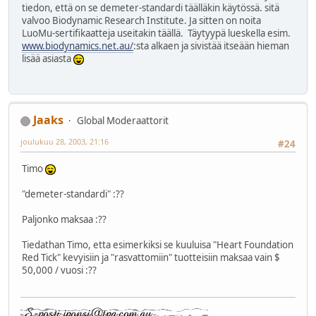
tiedon, että on se demeter-standardi täälläkin käytössä. sitä
valvoo Biodynamic Research Institute. Ja sitten on noita
LuoMu-sertifikaatteja useitakin täällä. Täytyypä lueskella esim.
www.biodynamics.net.au/
:sta alkaen ja sivistää itseään hieman
lisää asiasta
Jaaks
Global Moderaattorit
joulukuu 28, 2003, 21:16
#24
Timo
"demeter-standardi" :??
Paljonko maksaa :??
Tiedathan Timo, etta esimerkiksi se kuuluisa "Heart Foundation
Red Tick" kevyisiin ja "rasvattomiin" tuotteisiin maksaa vain $
50,000 / vuosi :??