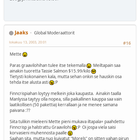
Jaaks
Global Moderaattorit
lokakuu 13, 2003, 20:01
#16
Mette
Paras graavilohihan tulee itse tekemalla
Meiltapain saa
ainakin tuoretta Tassie Salmon $15.99/kilo
Tietysti kokonainen kala, mutta sehan onkin se hauskin osa
tehda itse alusta asti
:P
Finncrispiahan loytyy melkein joka kaupasta. Ainakin taalla
Manlyssa taytyy olla nopea, silla paikallinen kauppa saa vain
laatikollisen (50 pakettia) kerrallaan ja ne menee samana
paivana :??
Siita tulikin mieleeni Mette pieni mukava iltapala= paahdettu
Finncrisp ja halstrattu Graavilohi
:P Oi jospa viela saisi
korvasieni muhennosta paalle
Saahan sita, mutta nuo kuivatut "Morels" on sitten vahan pirun