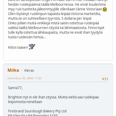
heidän ruisleipäänsä täällä Melbournessa. He eivät kuulemma
myy ruis tuotteita jälleenmyyjille ollenkaan tänne Victoriaan
Olen löytänyt ruislimpun tapaista leipää Victoria marketilta,
mutta se on suhteellisen tyyristä, 5 dollaria per leipä!
Onko jollain muita vinkkejä mistä saisin ostettua ruisleipää
vaikka täältä Melbournen citystä tai lähimaastosta. Finncrispit
tulle kyllä ostettua lähikaupasta, mutta ne eivät ihan tyydytä
tuota ruisleivän himoa...
Kiitos taasen
Milka
Vieras
tammikuu 05, 2004, 11:02
#31
Sanna77,
Brighton nyt ei ole ihan cityssa. Mutta sielta saa ruisleipaa
leipomosta nimeltaan
Firebrand Sourdough Bakery Pty Ltd
69 Glen Eira Rd Ripponlea 3185