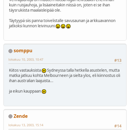
kuin ruisjauhoja, ja lisäaineitakin niissä on, joten ei se ihan
täysrukiista maalaisleipää ole.
Täytyypä siis panna toivelistalle savusaunan ja arkkuavannon
jatkoksi kunnon leivinuuni
somppu
lokakuu 10, 2003, 10:47
#13
Kiitos vastauksista
Sydneyssa talla hetkella asustelen, mutta
matka jatkuu kohta Melbourneen ja sielta ylos, eli kiinnostus oli
ihan australian laajuista...
ja eikun kauppaan
Zende
lokakuu 13, 2003, 15:14
#14