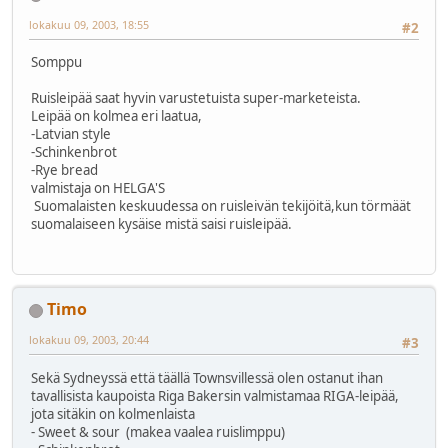
lokakuu 09, 2003, 18:55
#2
Somppu
Ruisleipää saat hyvin varustetuista super-marketeista.
Leipää on kolmea eri laatua,
-Latvian style
-Schinkenbrot
-Rye bread
valmistaja on HELGA'S
Suomalaisten keskuudessa on ruisleivän tekijöitä,kun törmäät
suomalaiseen kysäise mistä saisi ruisleipää.
Timo
lokakuu 09, 2003, 20:44
#3
Sekä Sydneyssä että täällä Townsvillessä olen ostanut ihan
tavallisista kaupoista Riga Bakersin valmistamaa RIGA-leipää,
jota sitäkin on kolmenlaista
- Sweet & sour (makea vaalea ruislimppu)