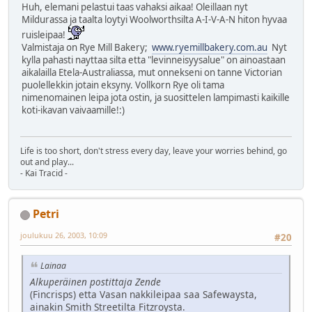
Huh, elemani pelastui taas vahaksi aikaa! Oleillaan nyt
Mildurassa ja taalta loytyi Woolworthsilta A-I-V-A-N hiton hyvaa
ruisleipaa!
Valmistaja on Rye Mill Bakery;
www.ryemillbakery.com.au
Nyt
kylla pahasti nayttaa silta etta "levinneisyysalue" on ainoastaan
aikalailla Etela-Australiassa, mut onnekseni on tanne Victorian
puolellekkin jotain eksyny. Vollkorn Rye oli tama
nimenomainen leipa jota ostin, ja suosittelen lampimasti kaikille
koti-ikavan vaivaamille!:)
Life is too short, don't stress every day, leave your worries behind, go
out and play...
- Kai Tracid -
Petri
joulukuu 26, 2003, 10:09
#20
Lainaa
Alkuperäinen postittaja Zende
(Fincrisps) etta Vasan nakkileipaa saa Safewaysta,
ainakin Smith Streetilta Fitzroysta.