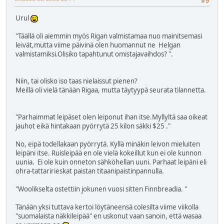
#9
Urul
"Täällä oli aiemmin myös Rigan valmistamaa nuo mainitsemasi
leivät,mutta viime päivinä olen huomannut ne Helgan
valmistamiksi.Olisiko tapahtunut omistajavaihdos? ".
Niin, tai olisko iso taas nielaissut pienen?
Meillä oli vielä tänään Rigaa, mutta täytyypä seurata tilannetta.
"Parhaimmat leipäset olen leiponut ihan itse.Myllyltä saa oikeat
jauhot eikä hintakaan pyörrytä 25 kilon säkki $25 ."
No, eipä todellakaan pyörrytä. Kyllä minäkin leivon mieluiten
leipäni itse. Ruisleipää en ole vielä kokeillut kun ei ole kunnon
uunia. Ei ole kuin onneton sähköhellan uuni. Parhaat leipäni eli
ohra-tattaririeskat paistan titaanipaistinpannulla.
"Woolikselta ostettiin jokunen vuosi sitten Finnbreadia. "
Tänään yksi tuttava kertoi löytäneensä colesilta viime viikolla
"suomalaista näkkileipää" en uskonut vaan sanoin, että wasaa