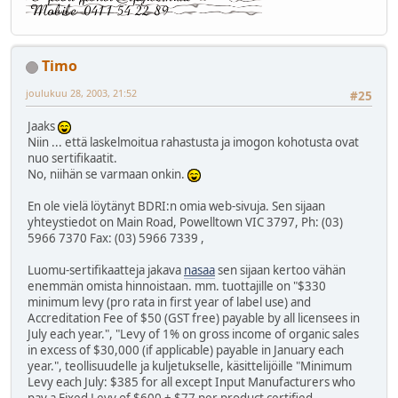
Timo
joulukuu 28, 2003, 21:52
#25
Jaaks
Niin ... että laskelmoitua rahastusta ja imogon kohotusta ovat
nuo sertifikaatit.
No, niihän se varmaan onkin.
En ole vielä löytänyt BDRI:n omia web-sivuja. Sen sijaan
yhteystiedot on Main Road, Powelltown VIC 3797, Ph: (03)
5966 7370 Fax: (03) 5966 7339 ,
Luomu-sertifikaatteja jakava
nasaa
sen sijaan kertoo vähän
enemmän omista hinnoistaan. mm. tuottajille on "$330
minimum levy (pro rata in first year of label use) and
Accreditation Fee of $50 (GST free) payable by all licensees in
July each year.", "Levy of 1% on gross income of organic sales
in excess of $30,000 (if applicable) payable in January each
year.", teollisuudelle ja kuljetukselle, käsittelijöille "Minimum
Levy each July: $385 for all except Input Manufacturers who