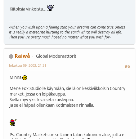
Kiitoksia vinkeista...
-When you wish upon a falling star, your dreams can come true.Unless
it\'s really a meteorite hurtling to the earth which will destroy all life.
Then you\'re pretty much hosed no matter what you wish for-
Raiwå
Global Moderaattorit
lokakuu 09, 2003, 21:31
#6
Minna
Mene Fox Studiolle käymään, siellä on keskiviikkoisin Country
market, jossa on leipäkauppa.
Siellä myy yksi kiva setä ruisleipää.
Ja se ei häpeä ollenkaan Kotimaisten rinnalla.
Ps: Country Markets on sellainen talon kokoinen alue, jotta ei