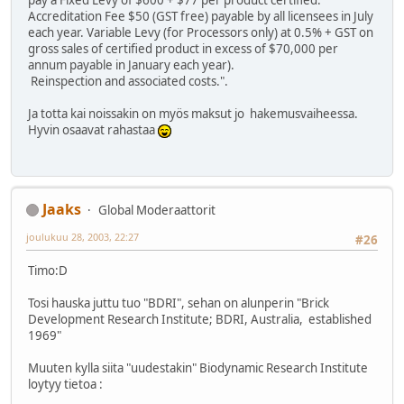
pay a Fixed Levy of $600 + $77 per product certified.
Accreditation Fee $50 (GST free) payable by all licensees in July
each year. Variable Levy (for Processors only) at 0.5% + GST on
gross sales of certified product in excess of $70,000 per
annum payable in January each year).
Reinspection and associated costs.".
Ja totta kai noissakin on myös maksut jo hakemusvaiheessa.
Hyvin osaavat rahastaa
Jaaks
Global Moderaattorit
joulukuu 28, 2003, 22:27
#26
Timo:D
Tosi hauska juttu tuo "BDRI", sehan on alunperin "Brick
Development Research Institute; BDRI, Australia, established
1969"
Muuten kylla siita "uudestakin" Biodynamic Research Institute
loytyy tietoa :