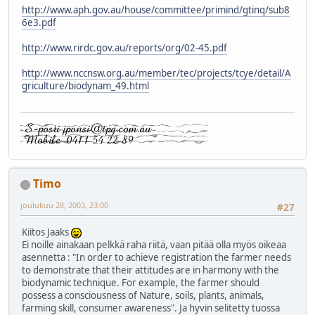
http://www.aph.gov.au/house/committee/primind/gtinq/sub8
6e3.pdf
http://www.rirdc.gov.au/reports/org/02-45.pdf
http://www.nccnsw.org.au/member/tec/projects/tcye/detail/A
griculture/biodynam_49.html
Timo
joulukuu 28, 2003, 23:00
#27
Kiitos Jaaks
Ei noille ainakaan pelkkä raha riitä, vaan pitää olla myös oikeaa
asennetta : "In order to achieve registration the farmer needs
to demonstrate that their attitudes are in harmony with the
biodynamic technique. For example, the farmer should
possess a consciousness of Nature, soils, plants, animals,
farming skill, consumer awareness". Ja hyvin selitetty tuossa