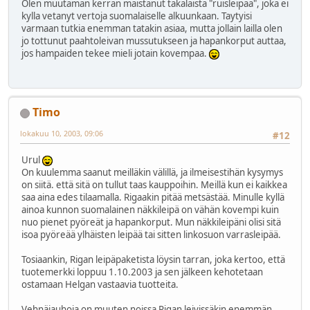
Olen muutaman kerran maistanut takalaista "ruisleipaa", joka ei
kylla vetanyt vertoja suomalaiselle alkuunkaan. Taytyisi
varmaan tutkia enemman tatakin asiaa, mutta jollain lailla olen
jo tottunut paahtoleivan mussutukseen ja hapankorput auttaa,
jos hampaiden tekee mieli jotain kovempaa.
Timo
lokakuu 10, 2003, 09:06
#12
Urul
On kuulemma saanut meilläkin välillä, ja ilmeisestihän kysymys
on siitä. että sitä on tullut taas kauppoihin. Meillä kun ei kaikkea
saa aina edes tilaamalla. Rigaakin pitää metsästää. Minulle kyllä
ainoa kunnon suomalainen näkkileipä on vähän kovempi kuin
nuo pienet pyöreät ja hapankorput. Mun näkkileipäni olisi sitä
isoa pyöreää ylhäisten leipää tai sitten linkosuon varrasleipää.
Tosiaankin, Rigan leipäpaketista löysin tarran, joka kertoo, että
tuotemerkki loppuu 1.10.2003 ja sen jälkeen kehotetaan
ostamaan Helgan vastaavia tuotteita.
Vehnäjauhoja on muuten noissa Rigan leivissäkin enemmän