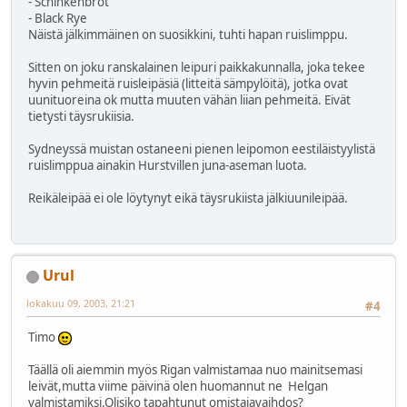
- Schinkenbrot
- Black Rye
Näistä jälkimmäinen on suosikkini, tuhti hapan ruislimppu.
Sitten on joku ranskalainen leipuri paikkakunnalla, joka tekee
hyvin pehmeitä ruisleipäsiä (litteitä sämpylöitä), jotka ovat
uunituoreina ok mutta muuten vähän liian pehmeitä. Eivät
tietysti täysrukiisia.
Sydneyssä muistan ostaneeni pienen leipomon eestiläistyylistä
ruislimppua ainakin Hurstvillen juna-aseman luota.
Reikäleipää ei ole löytynyt eikä täysrukiista jälkiuunileipää.
Urul
lokakuu 09, 2003, 21:21
#4
Timo
Täällä oli aiemmin myös Rigan valmistamaa nuo mainitsemasi
leivät,mutta viime päivinä olen huomannut ne Helgan
valmistamiksi.Olisiko tapahtunut omistajavaihdos?