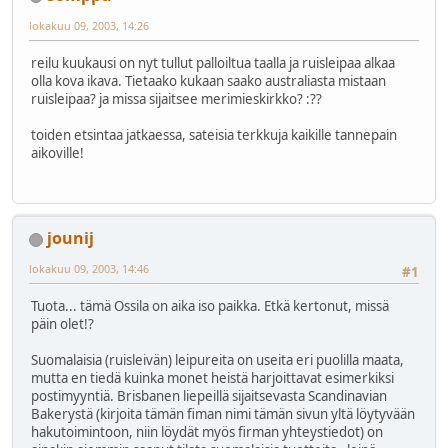
lokakuu 09, 2003, 14:26
reilu kuukausi on nyt tullut palloiltua taalla ja ruisleipaa alkaa
olla kova ikava. Tietaako kukaan saako australiasta mistaan
ruisleipaa? ja missa sijaitsee merimieskirkko? :??
toiden etsintaa jatkaessa, sateisia terkkuja kaikille tannepain
aikoville!
jounij
lokakuu 09, 2003, 14:46
#1
Tuota... tämä Ossila on aika iso paikka. Etkä kertonut, missä
päin olet!?
Suomalaisia (ruisleivän) leipureita on useita eri puolilla maata,
mutta en tiedä kuinka monet heistä harjoittavat esimerkiksi
postimyyntiä. Brisbanen liepeillä sijaitsevasta Scandinavian
Bakerystä (kirjoita tämän fiman nimi tämän sivun yltä löytyvään
hakutoimintoon, niin löydät myös firman yhteystiedot) on