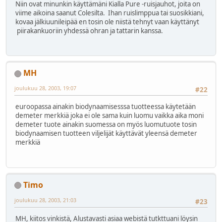
Niin ovat minunkin käyttämäni Kialla Pure -ruisjauhot, joita on
viime aikoina saanut Colesilta. Ihan ruislimppua tai suosikkiani,
kovaa jälkiuunileipää en tosin ole niistä tehnyt vaan käyttänyt
piirakankuoriin yhdessä ohran ja tattarin kanssa.
MH
joulukuu 28, 2003, 19:07
#22
euroopassa ainakin biodynaamisesssa tuotteessa käytetään
demeter merkkiä joka ei ole sama kuin luomu vaikka aika moni
demeter tuote ainakin suomessa on myös luomutuote tosin
biodynaamisen tuotteen viljelijät käyttävät yleensä demeter
merkkiä
Timo
joulukuu 28, 2003, 21:03
#23
MH, kiitos vinkistä, Alustavasti asiaa webistä tutkttuani löysin