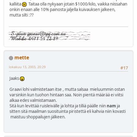
kalliita
Taitaa olla nykyaan jotain $1000/kilo, vaikka niissahan
onkin enaan alle 10% painosta jaljella kuivauksen jalkeen,
mutta silti :??
mette
lokakuu 13, 2003, 20:29
#17
Jaaks
Graavi lohi valmistetaan itse , mutta salsaa mieluummin ostan
varsinkin kun tuohon hintaan saa. Noin pientä määrää ei viitsi
alkaa edes valmistamaan.
Sitä kun levittää ruisleivälle ja lohta ja tilliä päälle niin
nam
ja
sitten sitä maailman suosituinta piristettä eli kahvia niin kovasti
maistuu shoppailujen jälkeen.