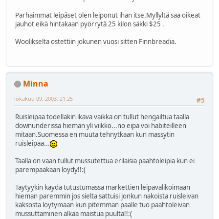
Parhaimmat leipäset olen leiponut ihan itse.Myllyltä saa oikeat
jauhot eikä hintakaan pyörrytä 25 kilon säkki $25 .
Woolikselta ostettiin jokunen vuosi sitten Finnbreadia.
Minna
lokakuu 09, 2003, 21:25
#5
Ruisleipaa todellakin ikava vaikka on tullut hengailtua taalla
downunderissa hieman yli viikko...no eipa voi habiteilleen
mitaan.Suomessa en muuta tehnytkaan kun massytin
ruisleipaa...
Taalla on vaan tullut mussutettua erilaisia paahtoleipia kun ei
parempaakaan loydy!!:(
Taytyykin kayda tutustumassa markettien leipavalikoimaan
hieman paremmin jos sielta sattuisi jonkun nakoista ruisleivan
kaksosta loytymaan kun pitemman paalle tuo paahtoleivan
mussuttaminen alkaa maistua puulta!!:(