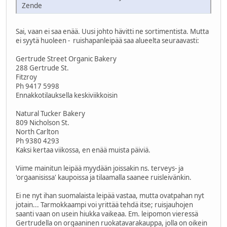
Zende
Sai, vaan ei saa enää. Uusi johto hävitti ne sortimentista. Mutta
ei syytä huoleen - ruishapanleipää saa alueelta seuraavasti:
Gertrude Street Organic Bakery
288 Gertrude St.
Fitzroy
Ph 9417 5998
Ennakkotilauksella keskiviikkoisin
Natural Tucker Bakery
809 Nicholson St.
North Carlton
Ph 9380 4293
Kaksi kertaa viikossa, en enää muista päiviä.
Viime mainitun leipää myydään joissakin ns. terveys- ja
'orgaanisissa' kaupoissa ja tilaamalla saanee ruisleivänkin.
Ei ne nyt ihan suomalaista leipää vastaa, mutta ovatpahan nyt
jotain... Tarmokkaampi voi yrittää tehdä itse; ruisjauhojen
saanti vaan on usein hiukka vaikeaa. Em. leipomon vieressä
Gertrudella on orgaaninen ruokatavarakauppa, jolla on oikein