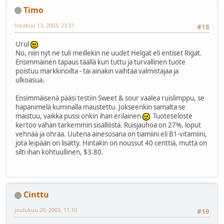
Timo
lokakuu 13, 2003, 23:51
#18
Urul
No, niin nyt ne tuli meillekin ne uudet Helgat eli entiset Rigat.
Ensimmäinen tapaus täällä kun tuttu ja turvallinen tuote
poistuu markkinoilta - tai ainakin vaihtaa valmistajaa ja
ulkoasua.
Ensimmäisenä pääsi testiin Sweet & sour vaalea ruislimppu, se
hapanimelä kuminalla maustettu. Jokseenkin samalta se
maistuu, vaikka pussi onkin ihan erilainen
Tuoteseloste
kertoo vähän tarkemmin sisällöstä. Ruisjauhoa on 27%, loput
vehnää ja ohraa. Uutena ainesosana on tiamiini eli B1-vitamiini,
jota leipään on lisätty. Hintakin on noussut 40 centtiä, mutta on
silti ihan kohtuullinen, $3.80.
Cinttu
joulukuu 20, 2003, 11:10
#19