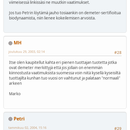
viimeisessä linkissäsi ne muutkin vaatimukset.
Jos tuo Petrin löytämä jauho tosiaankin on demeter-sertifioitua
biodynaamista, niin lienee kokeilemisen arvoista.
MH
joulukuu 29, 2003, 02:14
#28
Itse olen kaupitellut kahta eri pienen tuottajan tuotetta jotka
ovat demeter merkittyjä että jos jollain on enemmän
kiinnostusta vaatimuksista suomessa voin niitä kysellä kyseisiltä
tuottajilta kunhan tuo vuosi on vaihtunut ja palataan "normaali"
arkeen
Marko
Petri
tammikuu 02, 2004, 15:16
#29