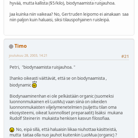
hyvää, mutta kallista ($5/kilo), biodynaamista ruisjauhoa.
Jaa kuinka niin vaikeaa? No, Gertruden leipomo ei ainakaan saa
niin paljon kuin haluaisi, siksi tilauspohjainen ruisleipä.
Timo
joulukuu 28, 2003, 14:21
#21
Petri, "biodynaamista ruisjauhoa. "
Ihanko oikeasti väittävät, että se on biodynaamista ,
biodynamic
Biodynaaminenhan ei ole pelkästään organic (suomeksi
luonnonmukainen eli LuoMu) vaan siinä on oikeiden
luonnonmukaisten viljelymenetelmien (suljettu tilan oma
ekosysteemi, oikeat luonnolliset preparaatit) lisäksi mukana
Rudolf Steinerin mukaista henkisen kasvun filosofiaa.
No, eipä sillä, että haluaisin liikaa niuhottaa käsitteistä,
mutta taitaa olla nuo jauhot kuitenkin LuoMua (organic) ?