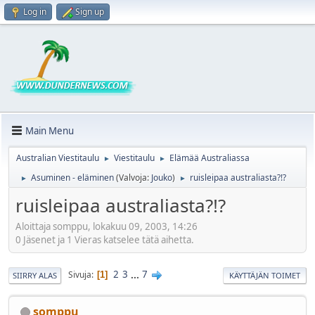
Log in
Sign up
Main Menu
Australian Viestitaulu
Viestitaulu
Elämää Australiassa
►
►
Asuminen - eläminen
(Valvoja:
Jouko
)
ruisleipaa australiasta?!?
►
►
ruisleipaa australiasta?!?
Aloittaja somppu, lokakuu 09, 2003, 14:26
0 Jäsenet ja 1 Vieras katselee tätä aihetta.
2
3
...
7
Sivuja
1
SIIRRY ALAS
KÄYTTÄJÄN TOIMET
somppu