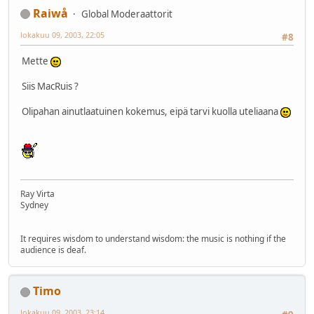
Raiwå
Global Moderaattorit
lokakuu 09, 2003, 22:05
#8
Mette
Siis MacRuis ?
Olipahan ainutlaatuinen kokemus, eipä tarvi kuolla uteliaana
Ray Virta
Sydney
It requires wisdom to understand wisdom: the music is nothing if the
audience is deaf.
Timo
lokakuu 09, 2003, 23:14