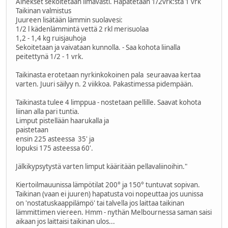
Ainekset sekoitetaan ilmavasti. Hapatetaan 1/2vrk:sta 1 vrk
Taikinan valmistus
Juureen lisätään lämmin suolavesi:
1/2 l kädenlämmintä vettä 2 rkl merisuolaa
1,2 - 1,4 kg ruisjauhoja
Sekoitetaan ja vaivataan kunnolla. - Saa kohota liinalla
peitettynä 1/2 - 1 vrk.
Taikinasta erotetaan nyrkinkokoinen pala seuraavaa kertaa
varten. Juuri säilyy n. 2 viikkoa. Pakastimessa pidempään.
Taikinasta tulee 4 limppua - nostetaan pellille. Saavat kohota
liinan alla pari tuntia.
Limput pistellään haarukalla ja
paistetaan
ensin 225 asteessa 35' ja
lopuksi 175 asteessa 60'.
Jälkikypsytystä varten limput kääritään pellavaliinoihin."
Kiertoilmauunissa lämpötilat 200° ja 150° tuntuvat sopivan.
Taikinan (vaan ei juuren) hapatusta voi nopeuttaa jos uunissa
on 'nostatuskaappilämpö' tai talvella jos laittaa taikinan
lämmittimen viereen. Hmm - nythän Melbournessa saman saisi
aikaan jos laittaisi taikinan ulos...