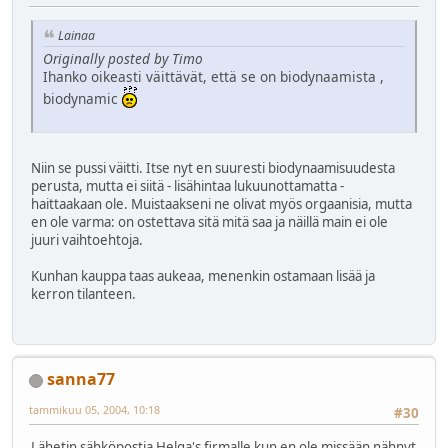
Lainaa
Originally posted by Timo
Ihanko oikeasti väittävät, että se on biodynaamista ,
biodynamic
Niin se pussi väitti. Itse nyt en suuresti biodynaamisuudesta
perusta, mutta ei siitä - lisähintaa lukuunottamatta -
haittaakaan ole. Muistaakseni ne olivat myös orgaanisia, mutta
en ole varma: on ostettava sitä mitä saa ja näillä main ei ole
juuri vaihtoehtoja.
Kunhan kauppa taas aukeaa, menenkin ostamaan lisää ja
kerron tilanteen.
sanna77
tammikuu 05, 2004, 10:18
#30
Lähetin sähköpostia Helga's firmalle kun en ole missään nähnyt