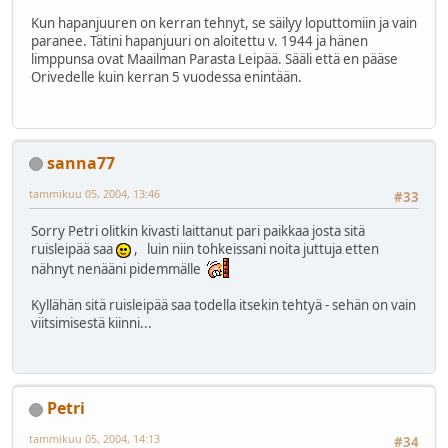
Kun hapanjuuren on kerran tehnyt, se säilyy loputtomiin ja vain
paranee. Tätini hapanjuuri on aloitettu v. 1944 ja hänen
limppunsa ovat Maailman Parasta Leipää. Sääli että en pääse
Orivedelle kuin kerran 5 vuodessa enintään.
sanna77
tammikuu 05, 2004, 13:46
#33
Sorry Petri olitkin kivasti laittanut pari paikkaa josta sitä
ruisleipää saa
, luin niin tohkeissani noita juttuja etten
nähnyt nenääni pidemmälle
Kyllähän sitä ruisleipää saa todella itsekin tehtyä - sehän on vain
viitsimisestä kiinni...
Petri
tammikuu 05, 2004, 14:13
#34