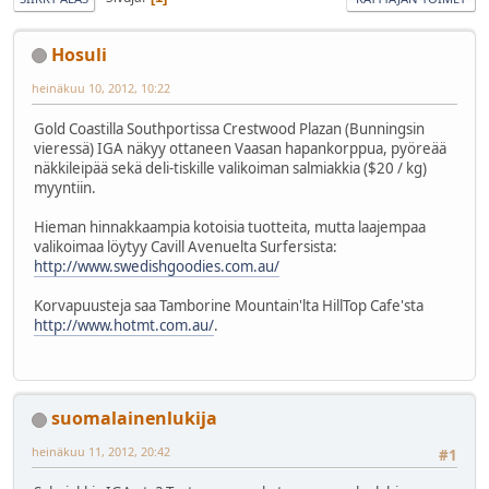
Hosuli
heinäkuu 10, 2012, 10:22
Gold Coastilla Southportissa Crestwood Plazan (Bunningsin
vieressä) IGA näkyy ottaneen Vaasan hapankorppua, pyöreää
näkkileipää sekä deli-tiskille valikoiman salmiakkia ($20 / kg)
myyntiin.
Hieman hinnakkaampia kotoisia tuotteita, mutta laajempaa
valikoimaa löytyy Cavill Avenuelta Surfersista:
http://www.swedishgoodies.com.au/
Korvapuusteja saa Tamborine Mountain'lta HillTop Cafe'sta
http://www.hotmt.com.au/
.
suomalainenlukija
heinäkuu 11, 2012, 20:42
#1