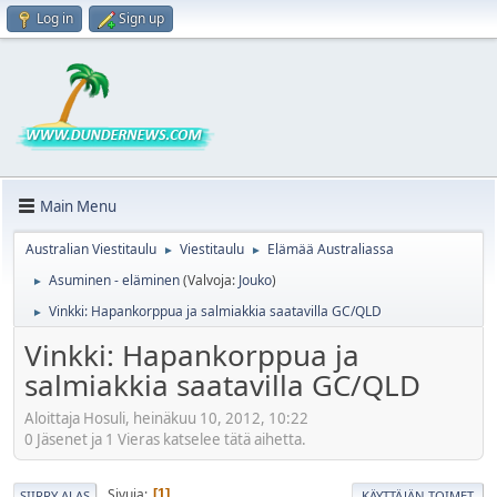
Log in
Sign up
Main Menu
Australian Viestitaulu
Viestitaulu
Elämää Australiassa
►
►
Asuminen - eläminen
(Valvoja:
Jouko
)
►
Vinkki: Hapankorppua ja salmiakkia saatavilla GC/QLD
►
Vinkki: Hapankorppua ja
salmiakkia saatavilla GC/QLD
Aloittaja Hosuli, heinäkuu 10, 2012, 10:22
0 Jäsenet ja 1 Vieras katselee tätä aihetta.
Sivuja
1
SIIRRY ALAS
KÄYTTÄJÄN TOIMET