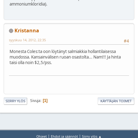
ammoniumkloridia).
Kristanna
syyskuu 14, 2012, 22:35
#4
Monesta Coles:ta oon löytänyt salmiakkia hollantilaisessa
muodossa. Kansainvälisen ruoan osastolta... Nam!!! Ja hinta
taisi olla noin $2,5/pss.
Sivuja
1
SIIRRY YLÖS
KÄYTTÄJÄN TOIMET
|
|
Ohjeet
Ehdot ja säännöt
Siirry ylös ▲