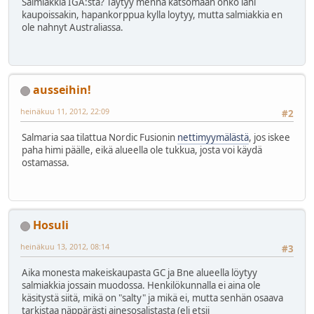
Salmiakkia IGA:sta? Taytyy menna katsomaan onko lahi
kaupoissakin, hapankorppua kylla loytyy, mutta salmiakkia en
ole nahnyt Australiassa.
ausseihin!
heinäkuu 11, 2012, 22:09
#2
Salmaria saa tilattua Nordic Fusionin
nettimyymälästä
, jos iskee
paha himi päälle, eikä alueella ole tukkua, josta voi käydä
ostamassa.
Hosuli
heinäkuu 13, 2012, 08:14
#3
Aika monesta makeiskaupasta GC ja Bne alueella löytyy
salmiakkia jossain muodossa. Henkilökunnalla ei aina ole
käsitystä siitä, mikä on "salty" ja mikä ei, mutta senhän osaava
tarkistaa näppärästi ainesosalistasta (eli etsii