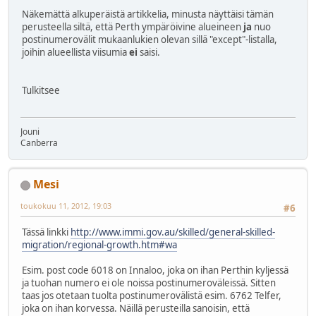
Näkemättä alkuperäistä artikkelia, minusta näyttäisi tämän
perusteella siltä, että Perth ympäröivine alueineen
ja
nuo
postinumerovälit mukaanlukien olevan sillä "except"-listalla,
joihin alueellista viisumia
ei
saisi.
Tulkitsee
Jouni
Canberra
Mesi
toukokuu 11, 2012, 19:03
#6
Tässä linkki
http://www.immi.gov.au/skilled/general-skilled-
migration/regional-growth.htm#wa
Esim. post code 6018 on Innaloo, joka on ihan Perthin kyljessä
ja tuohan numero ei ole noissa postinumeroväleissä. Sitten
taas jos otetaan tuolta postinumerovälistä esim. 6762 Telfer,
joka on ihan korvessa. Näillä perusteilla sanoisin, että