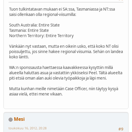
Tuon tulkintatavan mukaan ei SA:ssa, Tasmaniassa ja NT:ssa
saisi ollenkaan olla regional-viisumilla:
South Australia: Entire State
Tasmania: Entire State
Northern Territory: Entire Territory
Vänkään nyt vastaan, mutta en oikein usko, että koko NT olisi
poissuljettu, jos sinne hakee regional viisumia. Sehän on landea
koko läntti.
WA:n sponssausta haettaessa kaavakkeessa kysyttiin millä
alueella haluttais asua ja vastattiin ykköseksi Peel. Tältä alueelta
piti etsiä oman alan auki olevia työpaikkoja ja läpi meni.
Mutta kunhan meille nimetään Case Officer, niin täytyy kysyä
asiaa vielä, ettei mene vikaan.
Mesi
toukokuu 16, 2012, 20:28
#9