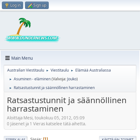
Log in
Sign up
Main Menu
Australian Viestitaulu
Viestitaulu
Elämää Australiassa
►
►
Asuminen - eläminen
(Valvoja:
Jouko
)
►
Ratsastustunnit ja säännöllinen harrastaminen
►
Ratsastustunnit ja säännöllinen
harrastaminen
Aloittaja Mesi, toukokuu 05, 2012, 05:09
0 Jäsenet ja 1 Vieras katselee tätä aihetta.
Sivuja
1
SIIRRY ALAS
KÄYTTÄJÄN TOIMET