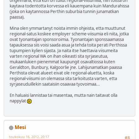
ongelmana, etta kun on tullut regional-viisumilla, niin toissa on
kaytava todentotta korvessa eli kauempana kuin Mandurahissa
(joka on kaytannossa Perthin suburbia tunnin junamatkan
paassa).
Mina olen ymmartanyt noista immin ohjeista, etta muuttunut
regional-satus koskee employer scheme-viisumia eli niita, jotka
ovat tyonantajan sponsoroimia. Tyonantajan sponssaamassa
tapauksessa siis voisi saada asua ja tehda toita perati Perthissa
tupumpien kylien sijasta. Ja naita itse haettavia viisumeita
varten regional WA on ihan oikeasti sita syrjaseutua,
mukaanlukien pienemmat kaupungit osavaltiossa kuten
Geraldton, Bunbury, Kalgoorlie jne. Lahijunamatkan paassa
Perthista olevat alueet eivat ole regional-aluetta, koska
regional-viisumi on olemassa sita tarkoitusta varten, etta
syrjaseuduillekin saataisiin osaavaa tyovoimaa...
En haluaisi lannistaa tai masentaa, mutta nain taitavat olla
nappylat
Mesi
toukokuu 16, 2012, 20:17
#8