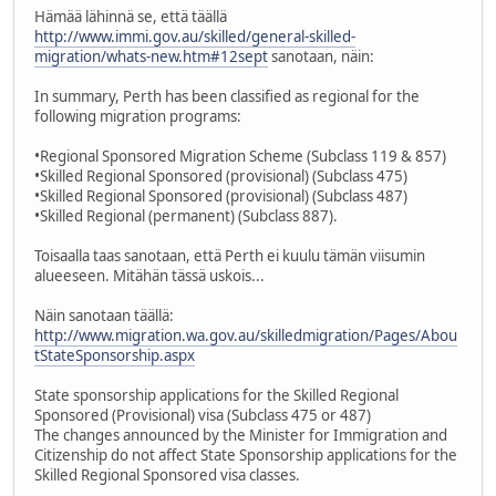
Hämää lähinnä se, että täällä
http://www.immi.gov.au/skilled/general-skilled-
migration/whats-new.htm#12sept
sanotaan, näin:
In summary, Perth has been classified as regional for the
following migration programs:
•Regional Sponsored Migration Scheme (Subclass 119 & 857)
•Skilled Regional Sponsored (provisional) (Subclass 475)
•Skilled Regional Sponsored (provisional) (Subclass 487)
•Skilled Regional (permanent) (Subclass 887).
Toisaalla taas sanotaan, että Perth ei kuulu tämän viisumin
alueeseen. Mitähän tässä uskois...
Näin sanotaan täällä:
http://www.migration.wa.gov.au/skilledmigration/Pages/Abou
tStateSponsorship.aspx
State sponsorship applications for the Skilled Regional
Sponsored (Provisional) visa (Subclass 475 or 487)
The changes announced by the Minister for Immigration and
Citizenship do not affect State Sponsorship applications for the
Skilled Regional Sponsored visa classes.