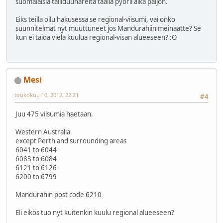
suomalaisia talliduunareita taalla pyorii aika paljon.
Eiks teilla ollu hakusessa se regional-viisumi, vai onko
suunnitelmat nyt muuttuneet jos Mandurahiin meinaatte? Se
kun ei taida viela kuulua regional-visan alueeseen? :O
Mesi
toukokuu 10, 2012, 22:21
#4
Juu 475 viisumia haetaan.
Western Australia
except Perth and surrounding areas
6041 to 6044
6083 to 6084
6121 to 6126
6200 to 6799
Mandurahin post code 6210
Eli eikös tuo nyt kuitenkin kuulu regional alueeseen?