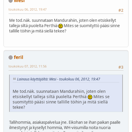
Mesi
toukokuu 06, 2012, 19:47
#2
Me tod.näk. suunnataan Mandurahiin, joten olen etsiskellyt
talleja siltä puolelta Perthiä
Mites se suomityttö pääsi sinne
tallille töihin ja mitä siellä tekee?
feril
toukokuu 07, 2012, 11:56
#3
Lainaus käyttäjältä: Mesi - toukokuu 06, 2012, 19:47
Me tod.näk. suunnataan Mandurahiin, joten olen
etsiskellyt talleja siltä puolelta Perthiä
Mites se
suomityttö pääsi sinne tallille töihin ja mitä siellä
tekee?
Tallihommia, asiakaspalvelua jne. Eikohan se ihan paikan paalle
ilmestynyt ja kysellyt hommia, WH-viisumilla noita nuoria