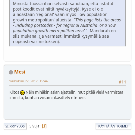
Minusta tuossa ihan selvästi sanotaan, että listatut
postikoodit ovat niitä hyväksyttyjä. Kyse ei ole
ainoastaan 'regional' vaan myös 'low population
growth metropolitan' alueista:
"This page lists the areas
- including postcodes - for 'regional Australia' or a 'low
population growth metropolitan area'.
" Mandurah on
siis mukana. (Ja varmasti immistä kysymällä saa
nopeasti varmistuksen).
Mesi
toukokuu 22, 2012, 15:44
#11
Kiitos
Näin minäkin asian ajattelin, mut pitää vielä varmistaa
immiltä, kunhan viisuminkäsittely etenee.
Sivuja
1
SIIRRY YLÖS
KÄYTTÄJÄN TOIMET