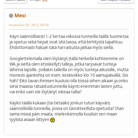
Mesi
toukokuu 05, 2012, 05:09
Käyn säännöllisesti 1-2 kertaa viikossa tunneilla täällä Suomessa
ja opetus sekä hepat ovat sitä tasoa, että kehitystä tapahtuu.
Ehdottomasti haluan tätä harrastusta jatkaa myös siellä.
Googlettelemalla olen löytänyt (tällä hetkellä kohteemme on
WA ja sieltä olen etsiskellyt) talleja, jotka tarjoavat tunteja
lähinnä lapsille. Joillakin talleilla on myös tunteja aikuisille, mutta
monesti ajankohta on esim. keskiviikko klo 10 aamupäivällä. Siis
häh? Eikö tavan ihmisen kuuluisi olla töissä siihen aikaan ja onko
siinä maassa ratsastustunneilla käynti enemmän lasten juttu,
vai enkö vain ole löytänyt oikeaa tallia?
Käykö täällä kukaan (tai tietääkö jonkun tutun käyvän)
säännöllisillä tunneilla, joissa on tavoitteellista opetusta? Ihan
sama missä päin maata, mielenkiinnolla kuulisin sen maan
tyylistä asiaan liittyen