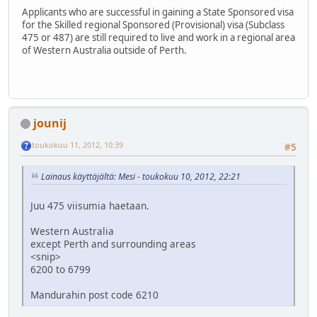
Applicants who are successful in gaining a State Sponsored visa
for the Skilled regional Sponsored (Provisional) visa (Subclass
475 or 487) are still required to live and work in a regional area
of Western Australia outside of Perth.
jounij
toukokuu 11, 2012, 10:39
#5
Lainaus käyttäjältä: Mesi - toukokuu 10, 2012, 22:21
Juu 475 viisumia haetaan.
Western Australia
except Perth and surrounding areas
<snip>
6200 to 6799
Mandurahin post code 6210