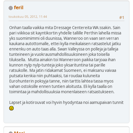
feril
toukokuu 05, 2012, 11:44
#1
Onhan taalla vaikka mita Dressage Centereita WA:ssakin. Sain
pari viikkoa sit kayntikortin yhdelle tallille Perthin lahella missa
yks suomimimmi oli duunissa, Wanneroo on vaan sen verran
kaukana autottomalle, ettei kylla meikalaisen ratsastelut jatku
ennenku on auto taas alla. Swan Valleyssa on polleja ja talleja
tunteineen ja vuokrausmahdollisuuksineen joka toisella
tiluksella. Mutta ainakin toi Wanneroon paikka tarjoaa ihan
kunnon nylp nylp-tunteja joko yksarituntina tai parille
ratsukolle. Ma jatin ridakamat Suomeen, ei maksanu vaivaa
putsata kenkia niin puhtaaksi, tai roudaa kuluneita
Eurohunterin poksyja tanne, niin tarttis lahtea tassa myos
vahan ostoksille ennen tuntien aloitusta. Eli kylla taalla on
toimintaa ja mahdollisuuksia monenlaiseen ratsastukseen.
Lapset ja kotirouvat voi hyvin hyodyntaa noi aamupaivan tunnit