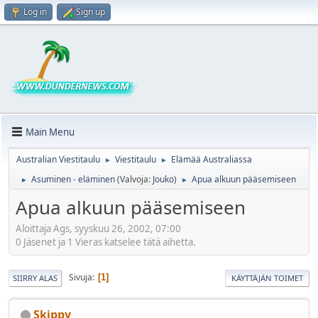
Log in
Sign up
Main Menu
Australian Viestitaulu
Viestitaulu
Elämää Australiassa
►
►
Asuminen - eläminen
(Valvoja:
Jouko
)
Apua alkuun pääsemiseen
►
►
Apua alkuun pääsemiseen
Aloittaja Ags, syyskuu 26, 2002, 07:00
0 Jäsenet ja 1 Vieras katselee tätä aihetta.
Sivuja
1
SIIRRY ALAS
KÄYTTÄJÄN TOIMET
Skippy