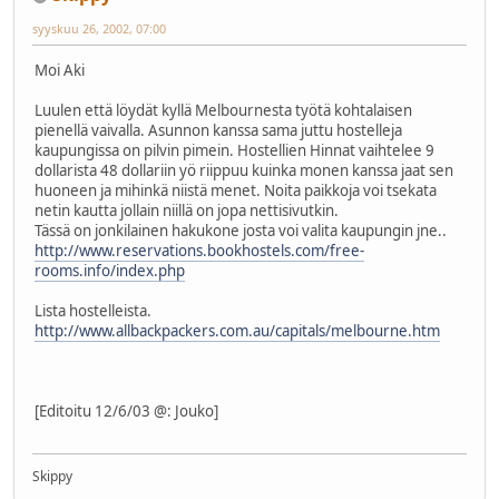
syyskuu 26, 2002, 07:00
Moi Aki
Luulen että löydät kyllä Melbournesta työtä kohtalaisen
pienellä vaivalla. Asunnon kanssa sama juttu hostelleja
kaupungissa on pilvin pimein. Hostellien Hinnat vaihtelee 9
dollarista 48 dollariin yö riippuu kuinka monen kanssa jaat sen
huoneen ja mihinkä niistä menet. Noita paikkoja voi tsekata
netin kautta jollain niillä on jopa nettisivutkin.
Tässä on jonkilainen hakukone josta voi valita kaupungin jne..
http://www.reservations.bookhostels.com/free-
rooms.info/index.php
Lista hostelleista.
http://www.allbackpackers.com.au/capitals/melbourne.htm
[Editoitu 12/6/03 @: Jouko]
Skippy