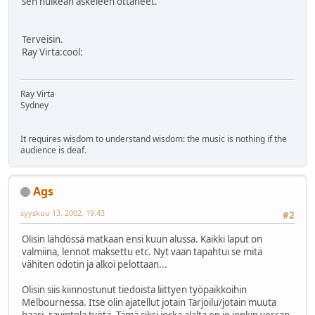
sen huikean askeleen ottaneet.
Terveisin.
Ray Virta:cool:
Ray Virta
Sydney
It requires wisdom to understand wisdom: the music is nothing if the
audience is deaf.
Ags
syyskuu 13, 2002, 19:43
#2
Olisin lähdössä matkaan ensi kuun alussa. Kaikki laput on
valmiina, lennot maksettu etc. Nyt vaan tapahtui se mitä
vähiten odotin ja alkoi pelottaan...
Olisin siis kiinnostunut tiedoista liittyen työpaikkoihin
Melbournessa. Itse olin ajatellut jotain Tarjoilu/jotain muuta