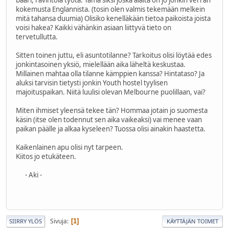
baari, ravintola työtä. Tämä siksi joska alalta on jo jonkin verran
kokemusta Englannista. (tosin olen valmis tekemään melkein
mitä tahansa duumia) Olisiko kenelläkään tietoa paikoista joista
voisi hakea? Kaikki vähänkin asiaan liittyvä tieto on
tervetullutta.
Sitten toinen juttu, eli asuntotilanne? Tarkoitus olisi löytää edes
jonkintasoinen yksiö, mielellään aika läheltä keskustaa.
Millainen mahtaa olla tilanne kämppien kanssa? Hintataso? Ja
aluksi tarvisin tietysti jonkin Youth hostel tyylisen
majoituspaikan. Niitä luulisi olevan Melbourne puolillaan, vai?
Miten ihmiset yleensä tekee tän? Hommaa jotain jo suomesta
käsin (itse olen todennut sen aika vaikeaksi) vai menee vaan
paikan päälle ja alkaa kyseleen? Tuossa olisi ainakin haastetta.
Kaikenlainen apu olisi nyt tarpeen.
Kiitos jo etukäteen.
- Aki -
Sivuja
1
SIIRRY YLÖS
KÄYTTÄJÄN TOIMET