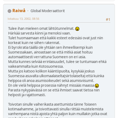
Raiwå
Global Moderaattorit
lokakuu 13, 2002, 08:56
#1
Tulee ihan mieleen omat lähtötunnelmat.
Härkää sarvesta kiinni ja menoksi vaan.
Tulet huomaamaan että kaikki esteet edessäsi ovat just niin
korkeat kuin ne siihen rakennat.
Ei byrokratia täällä ole yhtään sen ihmeellisempi kuin
Suomessakaan, ainoastaan se että mitkä asiat hoituu
automaattisesti verrattuna Suomeen on eri asia.
Mutta kunnes selviää erinlaisuudet, tulee se tuntumaan ehkä
vaikeammalta kuin Kotosuomessa.
Mutta jos katsoo kolikon kääntöpuolta, kysykää joskus
Suomessa asuvalta ulkomaalaiselta(siirtolaiselta) että kuinka
helppoa oli anoa asumisoikeudet sekä asumisviisumit.
En ole vielä helppoa prosessia nähnyt missääs maassa
Parasta nykypäivässä on se että ihmiset saavat tietoa niin
helposti ja rajattomasti.
Toivotan sinulle vaiherikasta asettumista tänne Toiseen
kotimaahamme, ja toivottavasti sinulla riittää muistelemista
vanhempana niistä ajoista yhtä paljon kuin muillakin jotka ovat