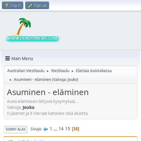
Log in
Sign up
Main Menu
Australian Viestitaulu
Viestitaulu
Elämää Australiassa
►
►
Asuminen - eläminen
(Valvoja:
Jouko
)
►
Asuminen - eläminen
Aussi elämiseen liittyviä kysymyksiä...
Valvoja:
Jouko
.
0 Jäsenet ja 9 Vieraat katselee tätä aluetta.
1
...
14
15
Sivuja
16
SIIRRY ALAS