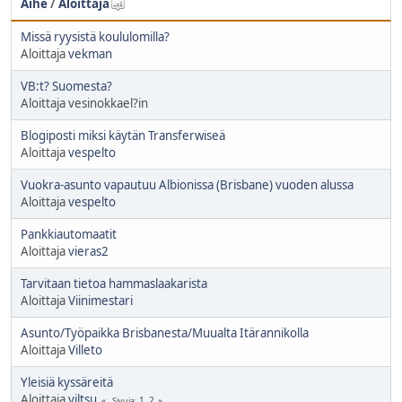
Aihe
/
Aloittaja
Missä ryysistä koululomilla?
Aloittaja
vekman
VB:t? Suomesta?
Aloittaja vesinokkael?in
Blogiposti miksi käytän Transferwiseä
Aloittaja
vespelto
Vuokra-asunto vapautuu Albionissa (Brisbane) vuoden alussa
Aloittaja
vespelto
Pankkiautomaatit
Aloittaja
vieras2
Tarvitaan tietoa hammaslaakarista
Aloittaja
Viinimestari
Asunto/Työpaikka Brisbanesta/Muualta Itärannikolla
Aloittaja
Villeto
Yleisiä kyssäreitä
Aloittaja
viltsu
1
2
Sivuja