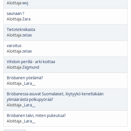
Aloittaja
wvj
saunaan ?
Aloittaja
Zara
Tietotekniikasta
Aloittaja
zetax
varoitus
Aloittaja
zetax
Vihdoin perillä - arki koittaa
Aloittaja
Ziigmund
Brisbanen yöelämä?
Aloittaja
_Lara__
Brisbanessa asuvat Suomalaiset, löytyykö keneltäkään
ylimääräistä polkupyörää?
Aloittaja
_Lara__
Brisbanen talvi, miten pukeutua?
Aloittaja
_Lara__