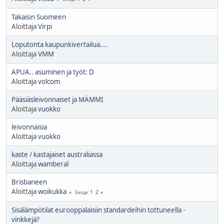
Takaisin Suomeen
Aloittaja
Virpi
Loputonta kaupunkivertailua....
Aloittaja
VMM
APUA.. asuminen ja työt: D
Aloittaja
volcom
Pääsiäsleivonnaiset ja MÄMMI
Aloittaja
vuokko
leivonnaisia
Aloittaja
vuokko
kaste / kastajaiset australiassa
Aloittaja
wamberal
Brisbaneen
Aloittaja
woikukka
1
2
Sivuja
Sisälämpötilat eurooppalaisiin standardeihin tottuneella -
vinkkejä?