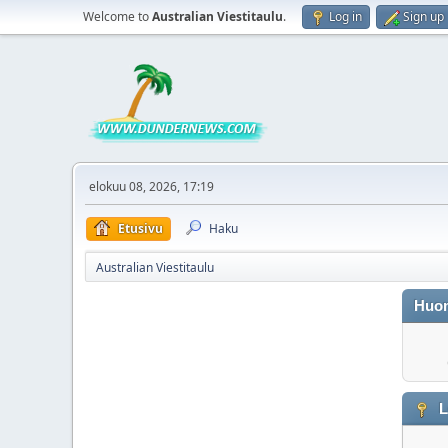
Welcome to
Australian Viestitaulu
.
Log in
Sign up
elokuu 08, 2026, 17:19
Etusivu
Haku
Australian Viestitaulu
Huo
L