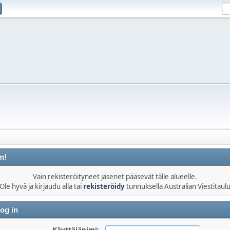
m!
Vain rekisteröityneet jäsenet pääsevät tälle alueelle.
Ole hyvä ja kirjaudu alla tai
rekisteröidy
tunnuksella Australian Viestitaul
og in