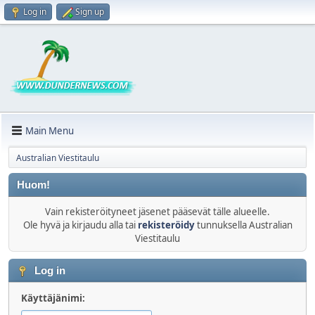
Log in
Sign up
Main Menu
Australian Viestitaulu
Huom!
Vain rekisteröityneet jäsenet pääsevät tälle alueelle.
Ole hyvä ja kirjaudu alla tai
rekisteröidy
tunnuksella Australian
Viestitaulu
Log in
Käyttäjänimi: