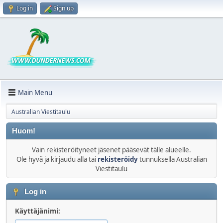
Log in
Sign up
Main Menu
Australian Viestitaulu
Huom!
Vain rekisteröityneet jäsenet pääsevät tälle alueelle.
Ole hyvä ja kirjaudu alla tai
rekisteröidy
tunnuksella Australian
Viestitaulu
Log in
Käyttäjänimi: