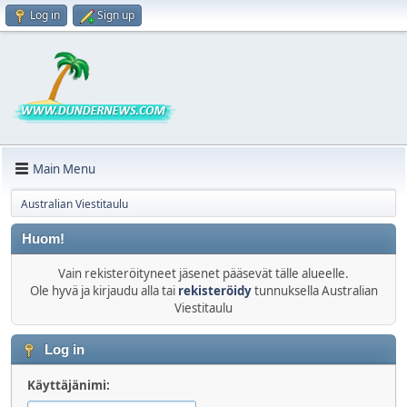
Log in
Sign up
Main Menu
Australian Viestitaulu
Huom!
Vain rekisteröityneet jäsenet pääsevät tälle alueelle.
Ole hyvä ja kirjaudu alla tai
rekisteröidy
tunnuksella Australian
Viestitaulu
Log in
Käyttäjänimi: