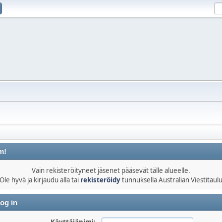
m!
Vain rekisteröityneet jäsenet pääsevät tälle alueelle.
Ole hyvä ja kirjaudu alla tai
rekisteröidy
tunnuksella Australian Viestitaul
og in