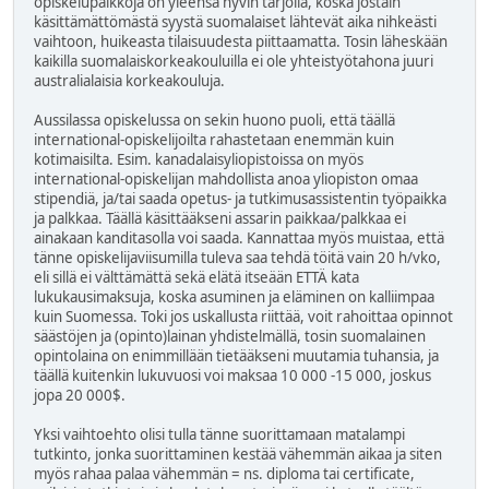
opiskelupaikkoja on yleensä hyvin tarjolla, koska jostain
käsittämättömästä syystä suomalaiset lähtevät aika nihkeästi
vaihtoon, huikeasta tilaisuudesta piittaamatta. Tosin läheskään
kaikilla suomalaiskorkeakouluilla ei ole yhteistyötahona juuri
australialaisia korkeakouluja.
Aussilassa opiskelussa on sekin huono puoli, että täällä
international-opiskelijoilta rahastetaan enemmän kuin
kotimaisilta. Esim. kanadalaisyliopistoissa on myös
international-opiskelijan mahdollista anoa yliopiston omaa
stipendiä, ja/tai saada opetus- ja tutkimusassistentin työpaikka
ja palkkaa. Täällä käsittääkseni assarin paikkaa/palkkaa ei
ainakaan kanditasolla voi saada. Kannattaa myös muistaa, että
tänne opiskelijaviisumilla tuleva saa tehdä töitä vain 20 h/vko,
eli sillä ei välttämättä sekä elätä itseään ETTÄ kata
lukukausimaksuja, koska asuminen ja eläminen on kalliimpaa
kuin Suomessa. Toki jos uskallusta riittää, voit rahoittaa opinnot
säästöjen ja (opinto)lainan yhdistelmällä, tosin suomalainen
opintolaina on enimmillään tietääkseni muutamia tuhansia, ja
täällä kuitenkin lukuvuosi voi maksaa 10 000 -15 000, joskus
jopa 20 000$.
Yksi vaihtoehto olisi tulla tänne suorittamaan matalampi
tutkinto, jonka suorittaminen kestää vähemmän aikaa ja siten
myös rahaa palaa vähemmän = ns. diploma tai certificate,