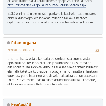
erilaisia tutkintoja ja koulutuksentarjoajia voi katsella täältä
http://cricos.deewr.gov.au/Course/CourseSearch.aspx
Täällä ei nimittäin ole mikään pakko olla bachelor saati master,
ennen kuin työpaikka lohkeaa. Vuoden tai kaksi kestävä
diploma- tai cerfificate-koulutus voi olla ihan yhtä työllistävä.
fatamorgana
lokakuu 18, 2011, 21:46
#2
Unohtui lisätä, että ulkomailla opiskeluun saa suomalaista
opintotukea. Tosin opintotuen ja asumislisän kk-summa on
aussidollareissa luokkaa 700$, eli sillä saa ehkä erittäin nuukasti
elämällä katettua kuukauden ruuat ja menot, mutta ei lainkaan
vuokraa, puhelinta, nettiä, opiskelumaksuista puhumattakaan.
En muista varmaksi, saako tuota asumislisäosuutta ulkomaille,
ehkä ei kuitenkaan. Kelan sivuilta löytynee.
PegAust13