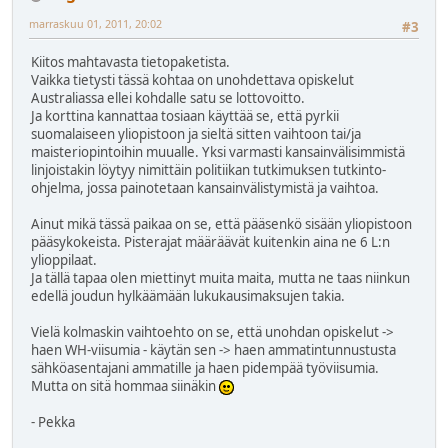
marraskuu 01, 2011, 20:02
#3
Kiitos mahtavasta tietopaketista.
Vaikka tietysti tässä kohtaa on unohdettava opiskelut
Australiassa ellei kohdalle satu se lottovoitto.
Ja korttina kannattaa tosiaan käyttää se, että pyrkii
suomalaiseen yliopistoon ja sieltä sitten vaihtoon tai/ja
maisteriopintoihin muualle. Yksi varmasti kansainvälisimmistä
linjoistakin löytyy nimittäin politiikan tutkimuksen tutkinto-
ohjelma, jossa painotetaan kansainvälistymistä ja vaihtoa.
Ainut mikä tässä paikaa on se, että pääsenkö sisään yliopistoon
pääsykokeista. Pisterajat määräävät kuitenkin aina ne 6 L:n
ylioppilaat.
Ja tällä tapaa olen miettinyt muita maita, mutta ne taas niinkun
edellä joudun hylkäämään lukukausimaksujen takia.
Vielä kolmaskin vaihtoehto on se, että unohdan opiskelut ->
haen WH-viisumia - käytän sen -> haen ammatintunnustusta
sähköasentajani ammatille ja haen pidempää työviisumia.
Mutta on sitä hommaa siinäkin
- Pekka