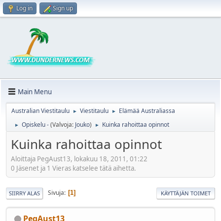
Log in
Sign up
Main Menu
Australian Viestitaulu
Viestitaulu
Elämää Australiassa
►
►
Opiskelu -
(Valvoja:
Jouko
)
Kuinka rahoittaa opinnot
►
►
Kuinka rahoittaa opinnot
Aloittaja PegAust13, lokakuu 18, 2011, 01:22
0 Jäsenet ja 1 Vieras katselee tätä aihetta.
Sivuja
1
SIIRRY ALAS
KÄYTTÄJÄN TOIMET
PegAust13