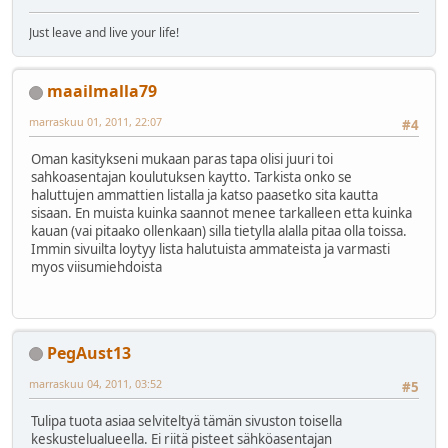
Just leave and live your life!
maailmalla79
marraskuu 01, 2011, 22:07
#4
Oman kasitykseni mukaan paras tapa olisi juuri toi
sahkoasentajan koulutuksen kaytto. Tarkista onko se
haluttujen ammattien listalla ja katso paasetko sita kautta
sisaan. En muista kuinka saannot menee tarkalleen etta kuinka
kauan (vai pitaako ollenkaan) silla tietylla alalla pitaa olla toissa.
Immin sivuilta loytyy lista halutuista ammateista ja varmasti
myos viisumiehdoista
PegAust13
marraskuu 04, 2011, 03:52
#5
Tulipa tuota asiaa selviteltyä tämän sivuston toisella
keskustelualueella. Ei riitä pisteet sähköasentajan