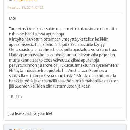
lokakuu 18, 2011, 01:22
Moi
Tunnetusti Australiassakin on suuret lukukausimaksut, mutta
niihin on haettavissa apurahoja.
Kilroylta neuvottiin ottamaan yhteyttä yksitellen kaikkiin
apurahasäätiöihin ja tahoihin, joita SYL:n sivuilta löytyy.
Omia säästöjä ei kauheasti ole, joilla opiskeluja voisi rahoittaa.
Näitä apurahasäätiöitä ja tahoja tuntuu olevan aika paljonkin,
mutta kannattaako edes vaivautua alkaa apurahoja
perustutkinnon ( Barchelor ) lukukausimaksuihin kyselemään?
Eli käytännössä onko opiskeluihin Australiaan Suomesta
saatavilla mitään järkevää rahoitusta ? Muutakuin koittamalla
hankkia työtä ja keräämällä säästöön, mitä mahdollisesti sitten
jää Suomen kalliiden elinkustannusten jälkeen.
- Pekka
Just leave and live your life!