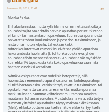
fatamorgana
lokakuu 18, 2011, 21:41
#1
Moikka Pekka,
En halua lannistaa, mutta kyllä tilanne on niin, että säätiöiltä ja
apurahoittajilta saa erittäin harvoin apurahaa perustutkintoon
eli kandi- tai maisteritason opiskeluun. Suurin osa apurahoista
on varattu tohtorikoulutukseen ja post doc- tutkimukseen, ja
niistä on armoton kilpailu. Läheskään kaikki
tohtorikoulutettavat esimerkiksi eivät saa yhtään apurahaa
hakurumbasta huolimatta (t. tohtoriksi opiskeleva, yhden
apurahan tähän mennessä saanut). Apurahat eivät myöskään
kuin ehkä 1% tapauksista kata koko opiskeluaikaa vaan niitä
haetaan vuodeksi kerrallaan.
Nämä vuosiapurahat ovat todellisia lottopotteja, sillä
huomattava enemmistö apurahoista on ns. kohdeapurahoja,
eli niitä haetaan esim. jotakin tiettyä, rajattua tutkimuksen- tai
opiskelun vaihetta varten, tai esimerkiksi matka-apurahaa
matkustukseen. Summat vaihtelevat muutamista satasista
muutamiin tuhansiin euroihin. Muistutuksena vielä, että tietyn
summan ylittävistä apurahoista täytyy maksaa eläkekassaan
(Mela), eli koko pottia ei saa itselleen (toki eläke kertyy itselle,