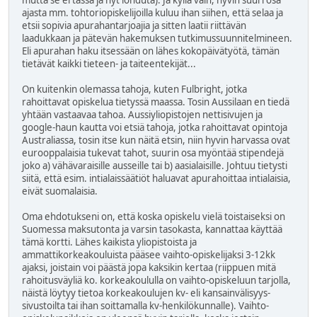
mutta se ei tässä ja nyt lohduta). Ja kyllä vain, hyvin suuri osa
ajasta mm. tohtoriopiskelijoilla kuluu ihan siihen, että selaa ja
etsii sopivia apurahantarjoajia ja sitten laatii riittävän
laadukkaan ja pätevän hakemuksen tutkimussuunnitelmineen.
Eli apurahan haku itsessään on lähes kokopäivätyötä, tämän
tietävät kaikki tieteen- ja taiteentekijät...
On kuitenkin olemassa tahoja, kuten Fulbright, jotka
rahoittavat opiskelua tietyssä maassa. Tosin Aussilaan en tiedä
yhtään vastaavaa tahoa. Aussiyliopistojen nettisivujen ja
google-haun kautta voi etsiä tahoja, jotka rahoittavat opintoja
Australiassa, tosin itse kun näitä etsin, niin hyvin harvassa ovat
eurooppalaisia tukevat tahot, suurin osa myöntää stipendejä
joko a) vähävaraisille ausseille tai b) aasialaisille. Johtuu tietysti
siitä, että esim. intialaissäätiöt haluavat apurahoittaa intialaisia,
eivät suomalaisia.
Oma ehdotukseni on, että koska opiskelu vielä toistaiseksi on
Suomessa maksutonta ja varsin tasokasta, kannattaa käyttää
tämä kortti. Lähes kaikista yliopistoista ja
ammattikorkeakouluista pääsee vaihto-opiskelijaksi 3-12kk
ajaksi, joistain voi päästä jopa kaksikin kertaa (riippuen mitä
rahoitusväyliä ko. korkeakoululla on vaihto-opiskeluun tarjolla,
näistä löytyy tietoa korkeakoulujen kv- eli kansainvälisyys-
sivustoilta tai ihan soittamalla kv-henkilökunnalle). Vaihto-