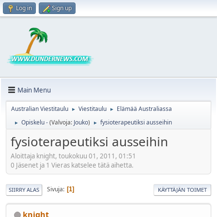
Log in
Sign up
Main Menu
Australian Viestitaulu
Viestitaulu
Elämää Australiassa
►
►
Opiskelu -
(Valvoja:
Jouko
)
fysioterapeutiksi ausseihin
►
►
fysioterapeutiksi ausseihin
Aloittaja knight, toukokuu 01, 2011, 01:51
0 Jäsenet ja 1 Vieras katselee tätä aihetta.
Sivuja
1
SIIRRY ALAS
KÄYTTÄJÄN TOIMET
knight