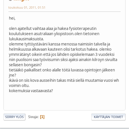
toukokuu 01, 2011, 01:51
hei,
olen ajatellut vaihtaa alaa ja hakea fysioterapeutin
koulutukseen asutraliaan yliopistoon.olen tietoinen
lukukausimaksuista.
olemme tyttöystäväni kanssa menossa naimisiin talvella ja
helmikuussa alkavaan kauteen olisi tarkotus hakea. olenko
ymmrätänyt oikein että jos lähden opiskelemaan 3 vuodeksi
niin puolisoni saa työviisumin siksi ajaksi ainakin kilroyn sivuilta
sellasen bongasin?
tietääkö paikalliset onko alalle töitä luvassa opintojen jälkeen
jne?
ikävä on siis kova ausseihin takas mitä siellä muutamia vuosi wh
voimin oltu.
kokemuksia vastaavasta?
Sivuja
1
SIIRRY YLÖS
KÄYTTÄJÄN TOIMET