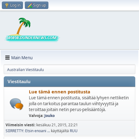
Log in
Sign up
Main Menu
Australian Viestitaulu
Viestitaulu
Lue tämä ennen postitusta
Lue tämä ennen postitusta, sisältää lyhyen nettiketin
jolla on tarkoitus parantaa taulun viihtyvyyttä ja
teroittaa joitain netin perus-pelisääntöjä.
Valvoja:
Jouko
Viimeisin viesti:
kesäkuu 21, 2015, 22:21
SIIRRETTY: Etsin enoani ...
käyttäjältä
RUU