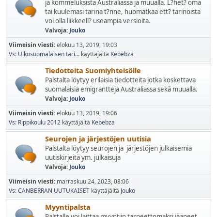
ja kommeluksista Australiassa ja muualla. L?het? oma
tai kuulemasi tarina t?nne, huomatkaa ett? tarinoista
voi olla liikkeell? useampia versioita.
Valvoja:
Jouko
Viimeisin viesti:
elokuu 13, 2019, 19:03
Vs: Ulkosuomalaisen tari...
käyttäjältä
Kebebza
Tiedotteita Suomiyhteisölle
Palstalta löytyy erilaisia tiedotteita jotka koskettava
suomalaisia emigrantteja Australiassa sekä muualla.
Valvoja:
Jouko
Viimeisin viesti:
elokuu 13, 2019, 19:06
Vs: Rippikoulu 2012
käyttäjältä
Kebebza
Seurojen ja järjestöjen uutisia
Palstalta löytyy seurojen ja järjestöjen julkaisemia
uutiskirjeitä ym. julkaisuja
Valvoja:
Jouko
Viimeisin viesti:
marraskuu 24, 2023, 08:06
Vs: CANBERRAN UUTUKAISET
käyttäjältä
Jouko
Myyntipalsta
Palstalle voi laittaa myyntiin tarpeettomaksi jääneet