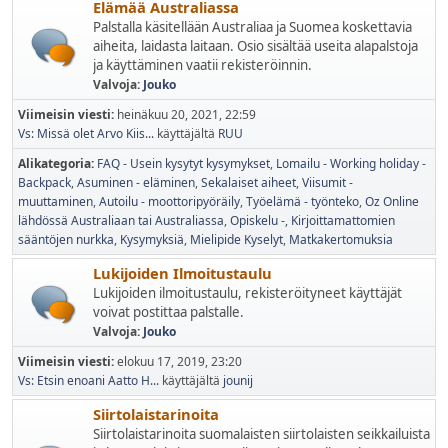
Elämää Australiassa
Palstalla käsitellään Australiaa ja Suomea koskettavia
aiheita, laidasta laitaan. Osio sisältää useita alapalstoja
ja käyttäminen vaatii rekisteröinnin.
Valvoja:
Jouko
Viimeisin viesti:
heinäkuu 20, 2021, 22:59
Vs: Missä olet Arvo Kiis...
käyttäjältä
RUU
Alikategoria
FAQ - Usein kysytyt kysymykset
Lomailu - Working holiday -
Backpack
Asuminen - eläminen
Sekalaiset aiheet
Viisumit -
muuttaminen
Autoilu - moottoripyöräily
Työelämä - työnteko
Oz Online
lähdössä Australiaan tai Australiassa
Opiskelu -
Kirjoittamattomien
sääntöjen nurkka
Kysymyksiä
Mielipide Kyselyt
Matkakertomuksia
Lukijoiden Ilmoitustaulu
Lukijoiden ilmoitustaulu, rekisteröityneet käyttäjät
voivat postittaa palstalle.
Valvoja:
Jouko
Viimeisin viesti:
elokuu 17, 2019, 23:20
Vs: Etsin enoani Aatto H...
käyttäjältä
jounij
Siirtolaistarinoita
Siirtolaistarinoita suomalaisten siirtolaisten seikkailuista