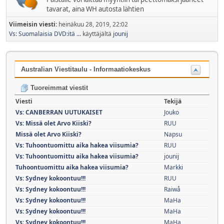
tavarat, aina WH autosta lähtien
Viimeisin viesti:
heinäkuu 28, 2019, 22:02
Vs: Suomalaisia DVD:itä ...
käyttäjältä
jounij
Australian Viestitaulu - Informaatiokeskus
Tuoreimmat viestit
Viesti
Tekijä
Vs: CANBERRAN UUTUKAISET
Jouko
Vs: Missä olet Arvo Kiiski?
RUU
Missä olet Arvo Kiiski?
Napsu
Vs: Tuhoontuomittu aika hakea viisumia?
RUU
Vs: Tuhoontuomittu aika hakea viisumia?
jounij
Tuhoontuomittu aika hakea viisumia?
Markki
Vs: Sydney kokoontuu!!!
RUU
Vs: Sydney kokoontuu!!!
Raiwå
Vs: Sydney kokoontuu!!!
MaHa
Vs: Sydney kokoontuu!!!
MaHa
Vs: Sydney kokoontuu!!!
MaHa