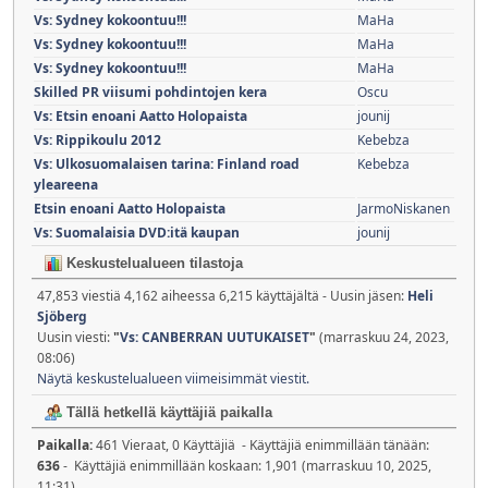
Vs: Sydney kokoontuu!!!
MaHa
Vs: Sydney kokoontuu!!!
MaHa
Vs: Sydney kokoontuu!!!
MaHa
Skilled PR viisumi pohdintojen kera
Oscu
Vs: Etsin enoani Aatto Holopaista
jounij
Vs: Rippikoulu 2012
Kebebza
Vs: Ulkosuomalaisen tarina: Finland road
Kebebza
yleareena
Etsin enoani Aatto Holopaista
JarmoNiskanen
Vs: Suomalaisia DVD:itä kaupan
jounij
Keskustelualueen tilastoja
47,853 viestiä 4,162 aiheessa 6,215 käyttäjältä - Uusin jäsen:
Heli
Sjöberg
Uusin viesti:
"
Vs: CANBERRAN UUTUKAISET
"
(marraskuu 24, 2023,
08:06)
Näytä keskustelualueen viimeisimmät viestit.
Tällä hetkellä käyttäjiä paikalla
Paikalla:
461 Vieraat, 0 Käyttäjiä - Käyttäjiä enimmillään tänään:
636
- Käyttäjiä enimmillään koskaan: 1,901 (marraskuu 10, 2025,
11:31)