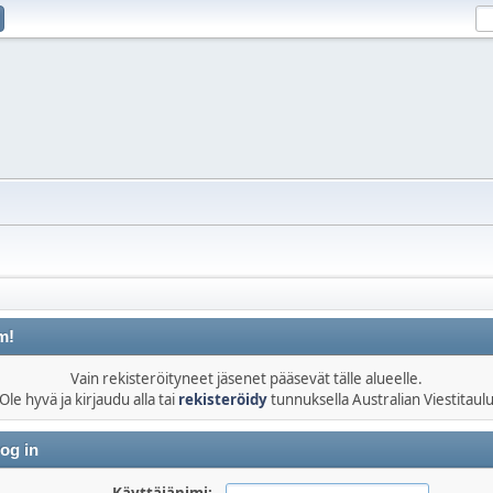
m!
Vain rekisteröityneet jäsenet pääsevät tälle alueelle.
Ole hyvä ja kirjaudu alla tai
rekisteröidy
tunnuksella Australian Viestitaul
og in