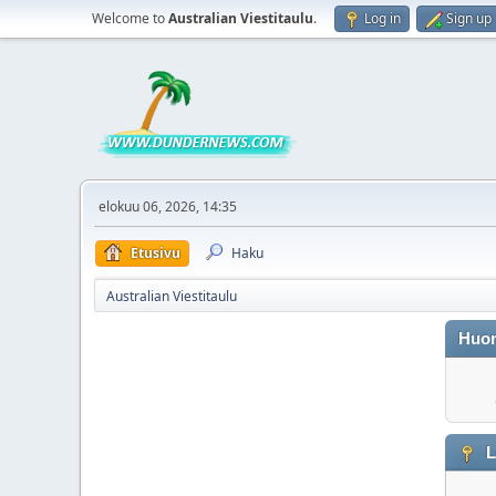
Welcome to
Australian Viestitaulu
.
Log in
Sign up
elokuu 06, 2026, 14:35
Etusivu
Haku
Australian Viestitaulu
Huo
L