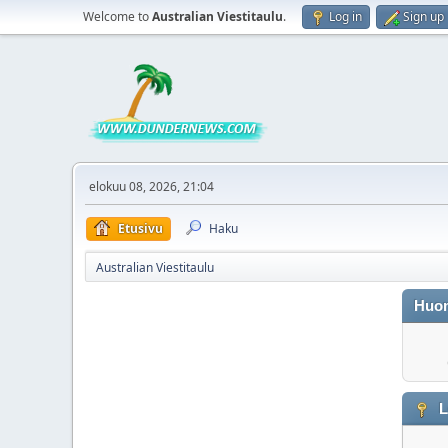
Welcome to
Australian Viestitaulu
.
Log in
Sign up
elokuu 08, 2026, 21:04
Etusivu
Haku
Australian Viestitaulu
Huo
L