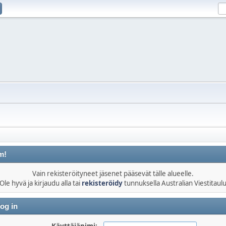
m!
Vain rekisteröityneet jäsenet pääsevät tälle alueelle.
Ole hyvä ja kirjaudu alla tai
rekisteröidy
tunnuksella Australian Viestitaul
og in