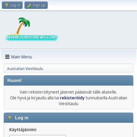
Log in
Sign up
Main Menu
Australian Viestitaulu
Huom!
Vain rekisteröityneet jäsenet pääsevät tälle alueelle.
Ole hyvä ja kirjaudu alla tai
rekisteröidy
tunnuksella Australian
Viestitaulu
Log in
Käyttäjänimi: