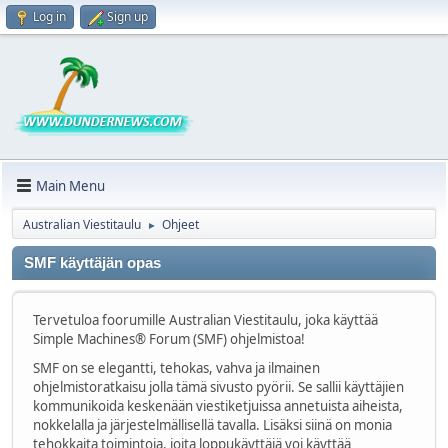
Log in
Sign up
Main Menu
Australian Viestitaulu
Ohjeet
►
SMF käyttäjän opas
Tervetuloa foorumille Australian Viestitaulu, joka käyttää
Simple Machines® Forum (SMF) ohjelmistoa!
SMF on se elegantti, tehokas, vahva ja ilmainen
ohjelmistoratkaisu jolla tämä sivusto pyörii. Se sallii käyttäjien
kommunikoida keskenään viestiketjuissa annetuista aiheista,
nokkelalla ja järjestelmällisellä tavalla. Lisäksi siinä on monia
tehokkaita toimintoja, joita loppukäyttäjä voi käyttää