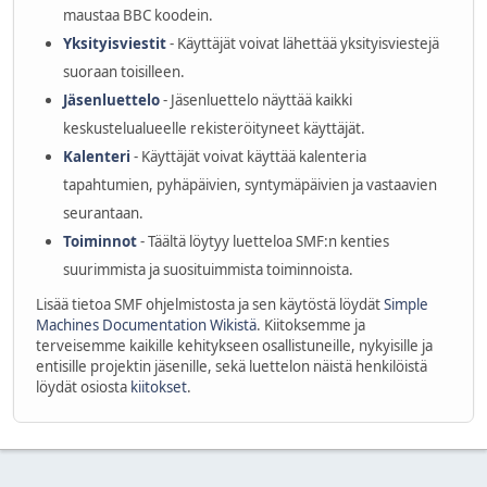
maustaa BBC koodein.
Yksityisviestit
- Käyttäjät voivat lähettää yksityisviestejä
suoraan toisilleen.
Jäsenluettelo
- Jäsenluettelo näyttää kaikki
keskustelualueelle rekisteröityneet käyttäjät.
Kalenteri
- Käyttäjät voivat käyttää kalenteria
tapahtumien, pyhäpäivien, syntymäpäivien ja vastaavien
seurantaan.
Toiminnot
- Täältä löytyy luetteloa SMF:n kenties
suurimmista ja suosituimmista toiminnoista.
Lisää tietoa SMF ohjelmistosta ja sen käytöstä löydät
Simple
Machines Documentation Wikistä
. Kiitoksemme ja
terveisemme kaikille kehitykseen osallistuneille, nykyisille ja
entisille projektin jäsenille, sekä luettelon näistä henkilöistä
löydät osiosta
kiitokset
.