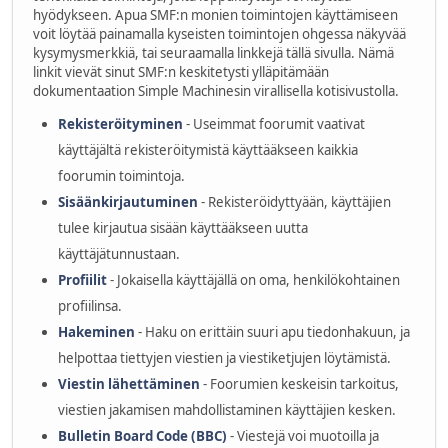
hyödykseen. Apua SMF:n monien toimintojen käyttämiseen
voit löytää painamalla kyseisten toimintojen ohgessa näkyvää
kysymysmerkkiä, tai seuraamalla linkkejä tällä sivulla. Nämä
linkit vievät sinut SMF:n keskitetysti ylläpitämään
dokumentaation Simple Machinesin virallisella kotisivustolla.
Rekisteröityminen
- Useimmat foorumit vaativat
käyttäjältä rekisteröitymistä käyttääkseen kaikkia
foorumin toimintoja.
Sisäänkirjautuminen
- Rekisteröidyttyään, käyttäjien
tulee kirjautua sisään käyttääkseen uutta
käyttäjätunnustaan.
Profiilit
- Jokaisella käyttäjällä on oma, henkilökohtainen
profiilinsa.
Hakeminen
- Haku on erittäin suuri apu tiedonhakuun, ja
helpottaa tiettyjen viestien ja viestiketjujen löytämistä.
Viestin lähettäminen
- Foorumien keskeisin tarkoitus,
viestien jakamisen mahdollistaminen käyttäjien kesken.
Bulletin Board Code (BBC)
- Viestejä voi muotoilla ja