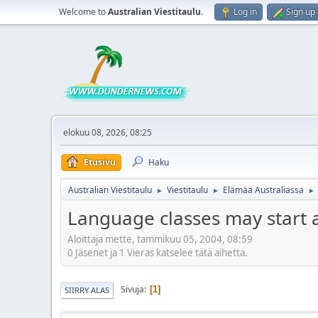
Welcome to
Australian Viestitaulu
.
Log in
Sign up
elokuu 08, 2026, 08:25
Etusivu
Haku
Australian Viestitaulu
Viestitaulu
Elämää Australiassa
►
►
►
Language classes may start a
Aloittaja mette, tammikuu 05, 2004, 08:59
0 Jäsenet ja 1 Vieras katselee tätä aihetta.
Sivuja
1
SIIRRY ALAS