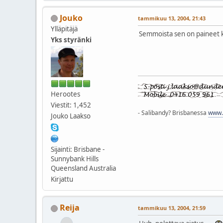
Jouko
tammikuu 13, 2004, 21:43
Ylläpitäjä
Semmoista sen on paineet 
Yks styränki
Herootes
Viestit: 1,452
- Salibandy? Brisbanessa
www.q
Jouko Laakso
Sijainti: Brisbane -
Sunnybank Hills
Queensland Australia
Kirjattu
Reija
tammikuu 13, 2004, 21:59