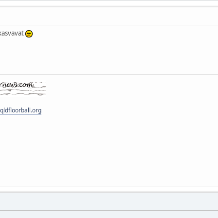
kasvavat
ldfloorball.org