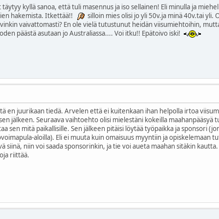
 täytyy kyllä sanoa, että tuli masennus ja iso sellainen! Eli minulla ja mieh
mien hakemista. Itkettää!!
silloin mies olisi jo yli 50v.ja minä 40v.tai yli
nkin vaivattomasti? En ole vielä tutustunut heidän viisumiehtoihin, mutta
oden päästä asutaan jo Australiassa.... Voi itku!! Epätoivo iski!
 en juurikaan tiedä. Arvelen että ei kuitenkaan ihan helpolla irtoa viisu
en jälkeen. Seuraava vaihtoehto olisi mielestäni kokeilla maahanpääsyä 
aa sen mitä paikallisille. Sen jälkeen pitäisi löytää työpaikka ja sponsori (
voimapula-aloilla). Eli ei muuta kuin omaisuus myyntiin ja opiskelemaan tu
vä siinä, niin voi saada sponsorinkin, ja tie voi aueta maahan sitäkin kautta. 
ja riittää.