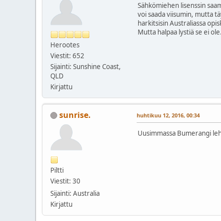
Sähkömiehen lisenssin saami
voi saada viisumin, mutta tä
harkitsisin Australiassa opi
Mutta halpaa lystiä se ei o
Herootes
Viestit: 652
Sijainti: Sunshine Coast,
QLD
Kirjattu
sunrise.
huhtikuu 12, 2016, 00:34
Uusimmassa Bumerangi lehdes
Piltti
Viestit: 30
Sijainti: Australia
Kirjattu