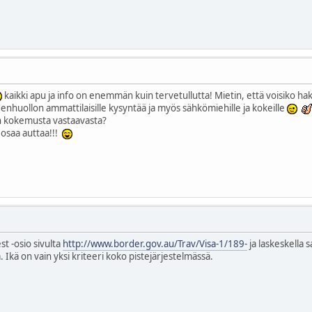
kaikki apu ja info on enemmän kuin tervetullutta! Mietin, että voisiko h
denhuollon ammattilaisille kysyntää ja myös sähkömiehille ja kokeille
ain kokemusta vastaavasta?
u osaa auttaa!!!
st -osio sivulta
http://www.border.gov.au/Trav/Visa-1/189-
ja laskeskella s
 Ikä on vain yksi kriteeri koko pistejärjestelmässä.