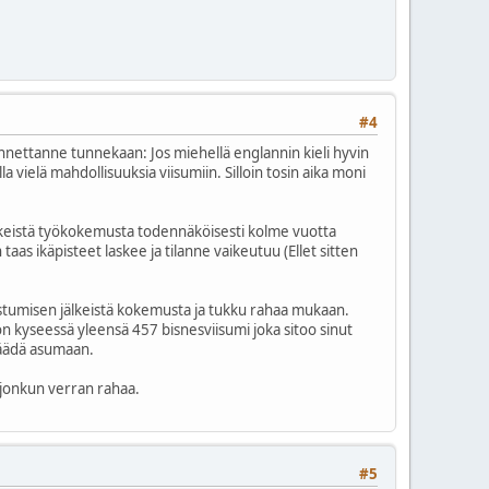
#4
lannettanne tunnekaan: Jos miehellä englannin kieli hyvin
a vielä mahdollisuuksia viisumiin. Silloin tosin aika moni
 jälkeistä työkokemusta todennäköisesti kolme vuotta
 taas ikäpisteet laskee ja tilanne vaikeutuu (Ellet sitten
mistumisen jälkeistä kokemusta ja tukku rahaa mukaan.
 on kyseessä yleensä 457 bisnesviisumi joka sitoo sinut
 jäädä asumaan.
 jonkun verran rahaa.
#5