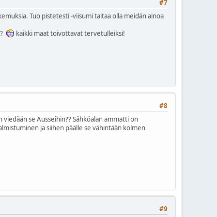
#7
emuksia. Tuo pistetesti -viisumi taitaa olla meidän ainoa
n?
kaikki maat toivottavat tervetulleiksi!
#8
ten viedään se Ausseihin?? Sähköalan ammatti on
valmistuminen ja siihen päälle se vähintään kolmen
#9