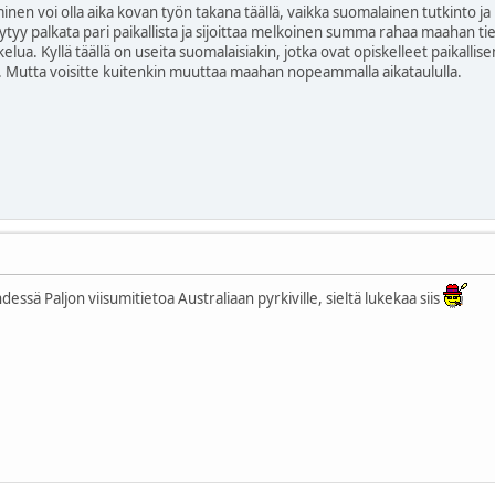
nen voi olla aika kovan työn takana täällä, vaikka suomalainen tutkinto ja
ytyy palkata pari paikallista ja sijoittaa melkoinen summa rahaa maahan tiet
skelua. Kyllä täällä on useita suomalaisiakin, jotka ovat opiskelleet paikall
le. Mutta voisitte kuitenkin muuttaa maahan nopeammalla aikataululla.
sä Paljon viisumitietoa Australiaan pyrkiville, sieltä lukekaa siis