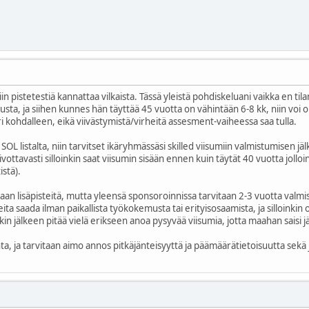
in pistetestiä kannattaa vilkaista. Tässä yleistä pohdiskeluani vaikka en ti
sta, ja siihen kunnes hän täyttää 45 vuotta on vähintään 6-8 kk, niin voi oll
i kohdalleen, eikä viivästymistä/virheitä assesment-vaiheessa saa tulla.
SOL listalta, niin tarvitset ikäryhmässäsi skilled viisumiin valmistumisen
ivottavasti silloinkin saat viisumin sisään ennen kuin täytät 40 vuotta jolloin
istä).
daan lisäpisteitä, mutta yleensä sponsoroinnissa tarvitaan 2-3 vuotta val
eita saada ilman paikallista työkokemusta tai erityisosaamista, ja silloinkin
in jälkeen pitää vielä erikseen anoa pysyvää viisumia, jotta maahan saisi
a, ja tarvitaan aimo annos pitkäjänteisyyttä ja päämäärätietoisuutta sekä