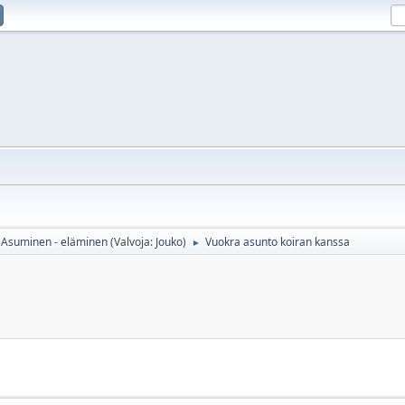
Asuminen - eläminen
(Valvoja:
Jouko
)
Vuokra asunto koiran kanssa
►
a