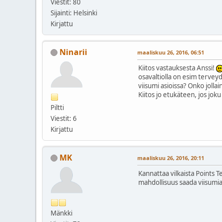
Viestit: 80
Sijainti: Helsinki
Kirjattu
Ninarii
maaliskuu 26, 2016, 06:51
Kiitos vastauksesta Anssi!
osavaltiolla on esim tervey
viisumi asioissa? Onko joll
Kiitos jo etukäteen, jos jok
Piltti
Viestit: 6
Kirjattu
MK
maaliskuu 26, 2016, 20:11
Kannattaa vilkaista Points Te
mahdollisuus saada viisumia.
Mänkki