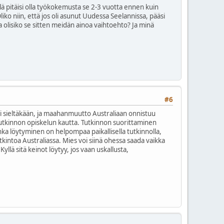
ellä pitäisi olla työkokemusta se 2-3 vuotta ennen kuin
. Oliko niin, että jos oli asunut Uudessa Seelannissa, pääsi
 olisiko se sitten meidän ainoa vaihtoehto? Ja minä
#6
mi sieltäkään, ja maahanmuutto Australiaan onnistuu
tutkinnon opiskelun kautta. Tutkinnon suorittaminen
jonka löytyminen on helpompaa paikallisella tutkinnolla,
tkintoa Australiassa. Mies voi siinä ohessa saada vaikka
Kyllä sitä keinot löytyy, jos vaan uskallusta,