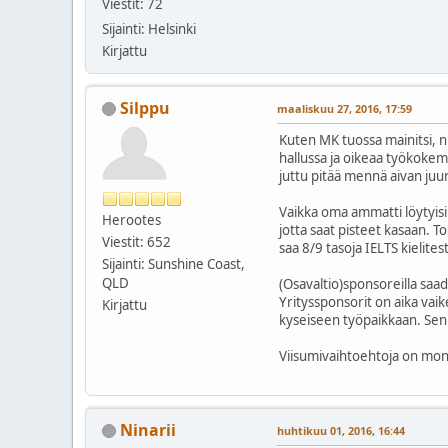
Viestit: 72
Sijainti: Helsinki
Kirjattu
Silppu
maaliskuu 27, 2016, 17:59
Kuten MK tuossa mainitsi, ni
hallussa ja oikeaa työkokemu
juttu pitää mennä aivan juur
Vaikka oma ammatti löytyisi 
Herootes
jotta saat pisteet kasaan. To
Viestit: 652
saa 8/9 tasoja IELTS kielitest
Sijainti: Sunshine Coast,
QLD
(Osavaltio)sponsoreilla saa
Yrityssponsorit on aika vaik
Kirjattu
kyseiseen työpaikkaan. Senk
Viisumivaihtoehtoja on mont
Ninarii
huhtikuu 01, 2016, 16:44