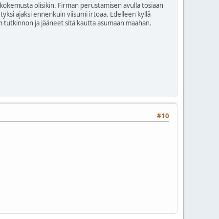
 kokemusta olisikin. Firman perustamisen avulla tosiaan
yksi ajaksi ennenkuin viisumi irtoaa. Edelleen kyllä
isen tutkinnon ja jääneet sitä kautta asumaan maahan.
#10