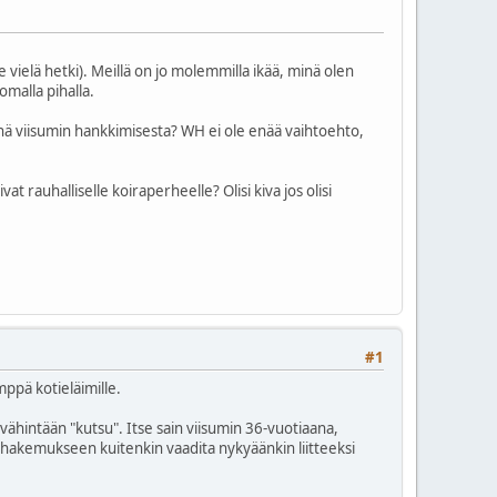
ielä hetki). Meillä on jo molemmilla ikää, minä olen
omalla pihalla.
enä viisumin hankkimisesta? WH ei ole enää vaihtoehto,
 rauhalliselle koiraperheelle? Olisi kiva jos olisi
#1
mppä kotieläimille.
vähintään "kutsu". Itse sain viisumin 36-vuotiaana,
än hakemukseen kuitenkin vaadita nykyäänkin liitteeksi