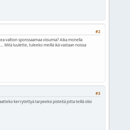
#2
akea valtion sponssaamaa viisumia? Aika monella
... Mitä luulette, tuleeko meillä ikä vastaan noissa
#3
aatteko kerrytettyä tarpeeksi pisteitä jotta teillä olisi