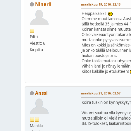
Ninarii
maaliskuu 19, 2016, 22:13
Heippa kaikki!
Olemme muuttamassa Australi
tällä hetkellä 35 ja mies 44
Koiran kanssa sinne muutta
Oliko vaikeaa/ työn takana 
Piltti
mutta onko pysyvä viisumi si
Viestit: 6
Mies on kokki ja sähkömies
Kirjattu
Ja onko täällä Melbournen lä
hiukan puistoja tms.
Onko täällä muita suuhygien
Vähän lähti jo rönsyilemää
Kiitos kaikille jo etukäteen!
Anssi
maaliskuu 21, 2016, 02:57
Koira tuskin on kynnyskysy
Viisumi saattaa olla kynnys
mutta silloin oli vielä mahd
IELTS-tulokset, lääkärintodi
Mänkki