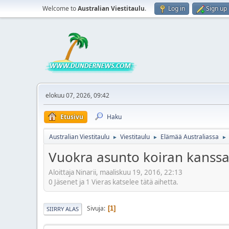
Welcome to
Australian Viestitaulu
.
Log in
Sign up
elokuu 07, 2026, 09:42
Etusivu
Haku
Australian Viestitaulu
Viestitaulu
Elämää Australiassa
►
►
►
Vuokra asunto koiran kanss
Aloittaja Ninarii, maaliskuu 19, 2016, 22:13
0 Jäsenet ja 1 Vieras katselee tätä aihetta.
Sivuja
1
SIIRRY ALAS