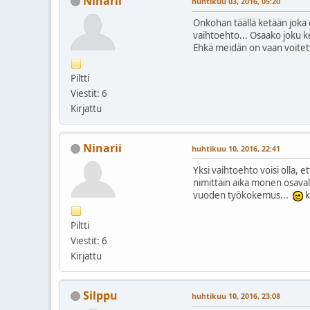
Ninarii
huhtikuu 03, 2016, 05:20
Onkohan täällä ketään joka o
vaihtoehto... Osaako joku ke
Ehkä meidän on vaan voitett
Piltti
Viestit: 6
Kirjattu
Ninarii
huhtikuu 10, 2016, 22:41
Yksi vaihtoehto voisi olla,
nimittäin aika monen osaval
vuoden työkokemus...
k
Piltti
Viestit: 6
Kirjattu
Silppu
huhtikuu 10, 2016, 23:08