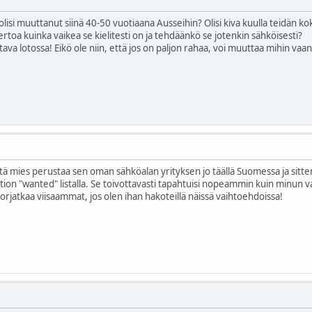
lisi muuttanut siinä 40-50 vuotiaana Ausseihin? Olisi kiva kuulla teidän kok
rtoa kuinka vaikea se kielitesti on ja tehdäänkö se jotenkin sähköisesti?
ava lotossa! Eikö ole niin, että jos on paljon rahaa, voi muuttaa mihin vaa
 että mies perustaa sen oman sähköalan yrityksen jo täällä Suomessa ja sit
tion "wanted" listalla. Se toivottavasti tapahtuisi nopeammin kuin minun 
orjatkaa viisaammat, jos olen ihan hakoteillä näissä vaihtoehdoissa!