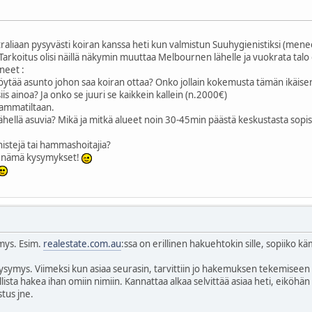
aan pysyvästi koiran kanssa heti kun valmistun Suuhygienistiksi (menee v
. Tarkoitus olisi näillä näkymin muuttaa Melbournen lähelle ja vuokrata talo 
neet :
löytää asunto johon saa koiran ottaa? Onko jollain kokemusta tämän ikäis
is ainoa? Ja onko se juuri se kaikkein kallein (n.2000€)
 ammatiltaan.
hellä asuvia? Mikä ja mitkä alueet noin 30-45min päästä keskustasta sopisivat
istejä tai hammashoitajia?
n nämä kysymykset!
mys. Esim.
realestate.com.au
:ssa on erillinen hakuehtokin sille, sopiiko kä
kysymys. Viimeksi kun asiaa seurasin, tarvittiin jo hakemuksen tekemiseen 
ollista hakea ihan omiin nimiin. Kannattaa alkaa selvittää asiaa heti, eiköh
stus jne.