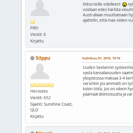
Kiitos teille edelleen!
nyt
voidaan edes harkita viisu
Australiaan muuttamaan hyvi
ajattelin, että max viiden vu
Piltti
Viestit: 6
Kirjattu
Silppu
huhtikuu 01, 2016, 19:16
Uuden Seelannin systeemistä
vasta kansalaisuuden saamis
yliopistossa maksaa 3-4 kert
varsinkin jos ammatti on työ
kokin töitä. Jos on oikein hy
Herootes
päämäärätietoisuutta ja varo
Viestit: 652
Sijainti: Sunshine Coast,
QLD
Kirjattu